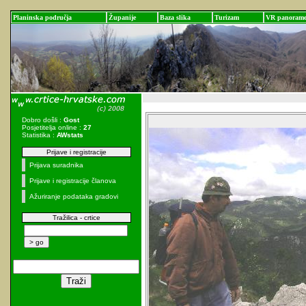
Planinska područja
Županije
Baza slika
Turizam
VR panoram
Dobro došli :
Gost
Posjetitelja online :
27
Statistika :
AWstats
Prijave i registracije
Prijava suradnika
Prijave i registracije članova
Ažuriranje podataka gradovi
Tražilica - crtice