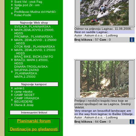
Sveti Vid - otok Pag
Spilja pod Zir - om
ZIR
Podkilavac-Mudna dol-Hahlići-
Kolac-Podki
Najnovije Web shop
SVILAJA, PLANINARSKA
Odmor na prijevoju Laginac. 11.06.2006.
MAPA ZEMLJOVID,1:25000,
Rest on saddle Laginac.
HGSS
Autor : Astrum d.o.o. - Ludbreg
PROMINA , PLANINARSKA
Broj klikova :
57
Com :
0
MAPA, ZEMLJOVID , 1:25000
, HGSS
OTOK RAB , PLANINARSKA
MAPA, ZEMLJOVID, 1:25000
, HGSS
BRAČ BIKE, BICIKLOM PO
BRAČU, MAPA 1:45000,
HGSS
DINARA-TROGLAVSKA
SKUPINA-ZAPAD
,PLANINARSKA
MAPA,1:25000
Najnovije kampovi
admin1
camp mlaska
CAMP SEGET
CAMP VRANJICA
Prelijepi i neobični krajolici kroz koje se
BELVEDERE
prolazi spuštajući se sa Laginca. Srednji
Diana & Josip
Velebit.
Very strange an beautifull landscape are
Interesantni linkovi
on the way from laginac to Baške Oštarije.
Autor : Astrum d.o.o. - Ludbreg
Planinarski forum
Broj klikova :
64
Com :
0
Destinacije po gledanosti