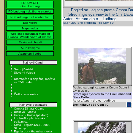
FORUM OFF
Grad Ludbreg
Pogled sa Laginca prema Crnom Dabr
PD Ludbreg - službene stranice
Streching's eys view to the Crni Daba
PD Ludbreg- na Facebook-u
Autor : Astrum d.o.o. - Ludbreg
Eko vijesti
Sl.br: 209 Broj pregleda : 58 Com : 0
Mapa weba
Web shop mountain maps of
Croatia, Wanderkarte of Croatia
Restorani i hoteli
Auto kampovi
Apartmani i sobe
Najnoviji članci
Srednji Velebit
Sjeverni Velebit
Dramatično u snježnoj mećavi
na 2500 ndm
Pogled sa Laginca prema Crnom Dabru i
Crnoj Dulibi.
Streching's eys view to the Crni Dabar and
Češka smrčkovica
Black Duliba.
Autor : Astrum d.o.o. - Ludbreg
Najnovije destinacije
Broj klikova :
58
Com :
0
Omiska Dinara Kruzno
Biokovo - vrhovi
Križevci - Kalnik (pl. dom)
Ludbreška planinarska
obilaznica
Krma - Triglav 4/5.10.2008
Slovenija
Egeria put - Hrvatska - Iovia