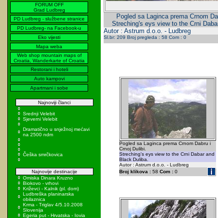
FORUM OFF
Grad Ludbreg
Pogled sa Laginca prema Crnom Dabr
PD Ludbreg - službene stranice
Streching's eys view to the Crni Daba
PD Ludbreg- na Facebook-u
Autor : Astrum d.o.o. - Ludbreg
Eko vijesti
Sl.br: 209 Broj pregleda : 58 Com : 0
Mapa weba
Web shop mountain maps of
Croatia, Wanderkarte of Croatia
Restorani i hoteli
Auto kampovi
Apartmani i sobe
Najnoviji članci
Srednji Velebit
Sjeverni Velebit
Dramatično u snježnoj mećavi
na 2500 ndm
Pogled sa Laginca prema Crnom Dabru i
Crnoj Dulibi.
Streching's eys view to the Crni Dabar and
Češka smrčkovica
Black Duliba.
Autor : Astrum d.o.o. - Ludbreg
Najnovije destinacije
Broj klikova :
58
Com :
0
Omiska Dinara Kruzno
Biokovo - vrhovi
Križevci - Kalnik (pl. dom)
Ludbreška planinarska
obilaznica
Krma - Triglav 4/5.10.2008
Slovenija
Egeria put - Hrvatska - Iovia