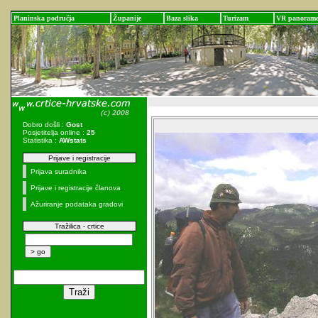
Planinska područja
Županije
Baza slika
Turizam
VR panoram
Dobro došli :
Gost
Posjetitelja online :
25
Statistika :
AWstats
Prijave i registracije
Prijava suradnika
Prijave i registracije članova
Ažuriranje podataka gradovi
Tražilica - crtice