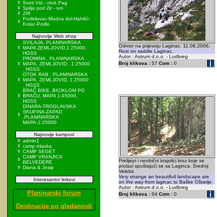
Sveti Vid - otok Pag
Spilja pod Zir - om
ZIR
Podkilavac-Mudna dol-Hahlići-
Kolac-Podki
Najnovije Web shop
SVILAJA, PLANINARSKA
Odmor na prijevoju Laginac. 11.06.2006.
MAPA ZEMLJOVID,1:25000,
Rest on saddle Laginac.
HGSS
Autor : Astrum d.o.o. - Ludbreg
PROMINA , PLANINARSKA
Broj klikova :
57
Com :
0
MAPA, ZEMLJOVID , 1:25000
, HGSS
OTOK RAB , PLANINARSKA
MAPA, ZEMLJOVID, 1:25000
, HGSS
BRAČ BIKE, BICIKLOM PO
BRAČU, MAPA 1:45000,
HGSS
DINARA-TROGLAVSKA
SKUPINA-ZAPAD
,PLANINARSKA
MAPA,1:25000
Najnovije kampovi
admin1
camp mlaska
CAMP SEGET
CAMP VRANJICA
Prelijepi i neobični krajolici kroz koje se
BELVEDERE
prolazi spuštajući se sa Laginca. Srednji
Diana & Josip
Velebit.
Very strange an beautifull landscape are
Interesantni linkovi
on the way from laginac to Baške Oštarije.
Autor : Astrum d.o.o. - Ludbreg
Planinarski forum
Broj klikova :
64
Com :
0
Destinacije po gledanosti