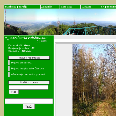
Planinska područja
Županije
Baza slika
Turizam
VR panoram
Dobro došli :
Gost
Posjetitelja online :
62
Statistika :
AWstats
Prijave i registracije
Prijava suradnika
Prijave i registracije članova
Ažuriranje podataka gradovi
Tražilica - crtice