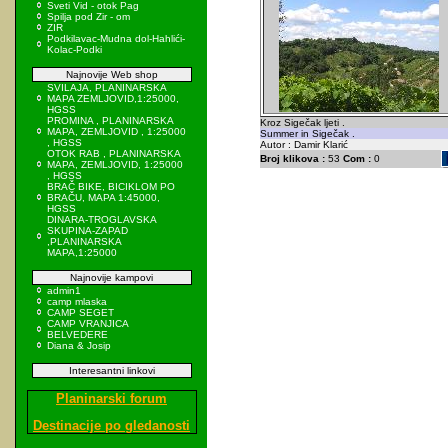
Sveti Vid - otok Pag
Spilja pod Zir - om
ZIR
Podkilavac-Mudna dol-Hahlići-
Kolac-Podki
Najnovije Web shop
SVILAJA, PLANINARSKA
MAPA ZEMLJOVID,1:25000,
HGSS
PROMINA , PLANINARSKA
Kroz Sigečak ljeti .
MAPA, ZEMLJOVID , 1:25000
Summer in Sigečak .
, HGSS
Autor : Damir Klarić
OTOK RAB , PLANINARSKA
Broj klikova :
53
Com :
0
MAPA, ZEMLJOVID, 1:25000
, HGSS
BRAČ BIKE, BICIKLOM PO
BRAČU, MAPA 1:45000,
HGSS
DINARA-TROGLAVSKA
SKUPINA-ZAPAD
,PLANINARSKA
MAPA,1:25000
Najnovije kampovi
admin1
camp mlaska
CAMP SEGET
CAMP VRANJICA
BELVEDERE
Diana & Josip
Interesantni linkovi
Planinarski forum
Destinacije po gledanosti