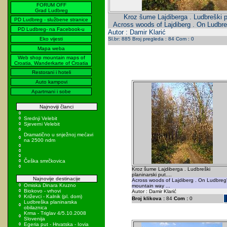
FORUM OFF
Grad Ludbreg
Kroz šume Lajdiberga . Ludbreški pl
PD Ludbreg - službene stranice
Across woods of Lajdiberg . On Ludbre
PD Ludbreg- na Facebook-u
Autor : Damir Klarić
Eko vijesti
Sl.br: 885 Broj pregleda : 84 Com : 0
Mapa weba
Web shop mountain maps of
Croatia, Wanderkarte of Croatia
Restorani i hoteli
Auto kampovi
Apartmani i sobe
Najnoviji članci
Srednji Velebit
Sjeverni Velebit
Dramatično u snježnoj mećavi
na 2500 ndm
Češka smrčkovica
Kroz šume Lajdiberga . Ludbreški
planinarski put....
Najnovije destinacije
Across woods of Lajdiberg . On Ludbreg
Omiska Dinara Kruzno
mountain way ...
Biokovo - vrhovi
Autor : Damir Klarić
Križevci - Kalnik (pl. dom)
Broj klikova :
84
Com :
0
Ludbreška planinarska
obilaznica
Krma - Triglav 4/5.10.2008
Slovenija
Egeria put - Hrvatska - Iovia