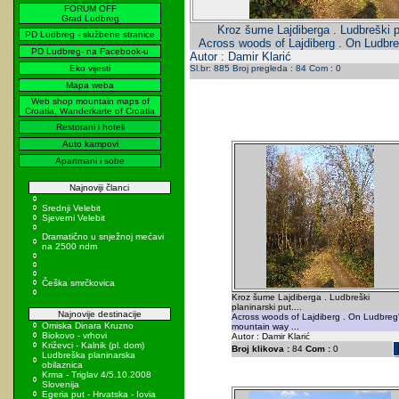
FORUM OFF
Grad Ludbreg
Kroz šume Lajdiberga . Ludbreški pl
PD Ludbreg - službene stranice
Across woods of Lajdiberg . On Ludbre
PD Ludbreg- na Facebook-u
Autor : Damir Klarić
Eko vijesti
Sl.br: 885 Broj pregleda : 84 Com : 0
Mapa weba
Web shop mountain maps of
Croatia, Wanderkarte of Croatia
Restorani i hoteli
Auto kampovi
Apartmani i sobe
Najnoviji članci
Srednji Velebit
Sjeverni Velebit
Dramatično u snježnoj mećavi
na 2500 ndm
Češka smrčkovica
Kroz šume Lajdiberga . Ludbreški
planinarski put....
Najnovije destinacije
Across woods of Lajdiberg . On Ludbreg
Omiska Dinara Kruzno
mountain way ...
Biokovo - vrhovi
Autor : Damir Klarić
Križevci - Kalnik (pl. dom)
Broj klikova :
84
Com :
0
Ludbreška planinarska
obilaznica
Krma - Triglav 4/5.10.2008
Slovenija
Egeria put - Hrvatska - Iovia