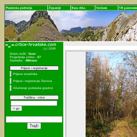
Planinska područja
Županije
Baza slika
Turizam
VR panoram
Dobro došli :
Gost
Posjetitelja online :
27
Statistika :
AWstats
Prijave i registracije
Prijava suradnika
Prijave i registracije članova
Ažuriranje podataka gradovi
Tražilica - crtice