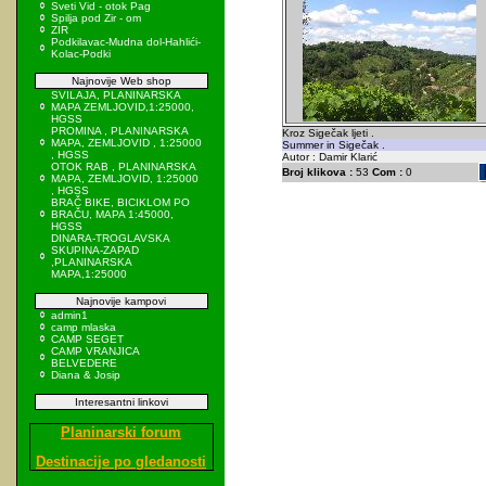
Sveti Vid - otok Pag
Spilja pod Zir - om
ZIR
Podkilavac-Mudna dol-Hahlići-
Kolac-Podki
Najnovije Web shop
SVILAJA, PLANINARSKA
MAPA ZEMLJOVID,1:25000,
HGSS
PROMINA , PLANINARSKA
Kroz Sigečak ljeti .
MAPA, ZEMLJOVID , 1:25000
Summer in Sigečak .
, HGSS
Autor : Damir Klarić
OTOK RAB , PLANINARSKA
Broj klikova :
53
Com :
0
MAPA, ZEMLJOVID, 1:25000
, HGSS
BRAČ BIKE, BICIKLOM PO
BRAČU, MAPA 1:45000,
HGSS
DINARA-TROGLAVSKA
SKUPINA-ZAPAD
,PLANINARSKA
MAPA,1:25000
Najnovije kampovi
admin1
camp mlaska
CAMP SEGET
CAMP VRANJICA
BELVEDERE
Diana & Josip
Interesantni linkovi
Planinarski forum
Destinacije po gledanosti