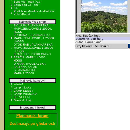
Sveti Vid - otok Pag
Spilja pod Zir - om
ZIR
Podkilavac-Mudna dol-Hahlići-
Kolac-Podki
Najnovije Web shop
SVILAJA, PLANINARSKA
MAPA ZEMLJOVID,1:25000,
HGSS
PROMINA , PLANINARSKA
Kroz Sigečak ljeti .
MAPA, ZEMLJOVID , 1:25000
Summer in Sigečak .
, HGSS
Autor : Damir Klarić
OTOK RAB , PLANINARSKA
Broj klikova :
53
Com :
0
MAPA, ZEMLJOVID, 1:25000
, HGSS
BRAČ BIKE, BICIKLOM PO
BRAČU, MAPA 1:45000,
HGSS
DINARA-TROGLAVSKA
SKUPINA-ZAPAD
,PLANINARSKA
MAPA,1:25000
Najnovije kampovi
admin1
camp mlaska
CAMP SEGET
CAMP VRANJICA
BELVEDERE
Diana & Josip
Interesantni linkovi
Planinarski forum
Destinacije po gledanosti