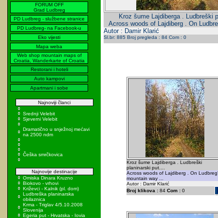
FORUM OFF
Grad Ludbreg
Kroz šume Lajdiberga . Ludbreški pl
PD Ludbreg - službene stranice
Across woods of Lajdiberg . On Ludbre
PD Ludbreg- na Facebook-u
Autor : Damir Klarić
Eko vijesti
Sl.br: 885 Broj pregleda : 84 Com : 0
Mapa weba
Web shop mountain maps of
Croatia, Wanderkarte of Croatia
Restorani i hoteli
Auto kampovi
Apartmani i sobe
Najnoviji članci
Srednji Velebit
Sjeverni Velebit
Dramatično u snježnoj mećavi
na 2500 ndm
Češka smrčkovica
Kroz šume Lajdiberga . Ludbreški
planinarski put....
Najnovije destinacije
Across woods of Lajdiberg . On Ludbreg
Omiska Dinara Kruzno
mountain way ...
Biokovo - vrhovi
Autor : Damir Klarić
Križevci - Kalnik (pl. dom)
Broj klikova :
84
Com :
0
Ludbreška planinarska
obilaznica
Krma - Triglav 4/5.10.2008
Slovenija
Egeria put - Hrvatska - Iovia