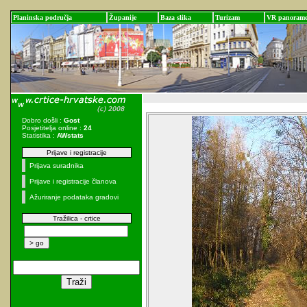
Planinska područja
Županije
Baza slika
Turizam
VR panoram
Dobro došli :
Gost
Posjetitelja online :
24
Statistika :
AWstats
Prijave i registracije
Prijava suradnika
Prijave i registracije članova
Ažuriranje podataka gradovi
Tražilica - crtice