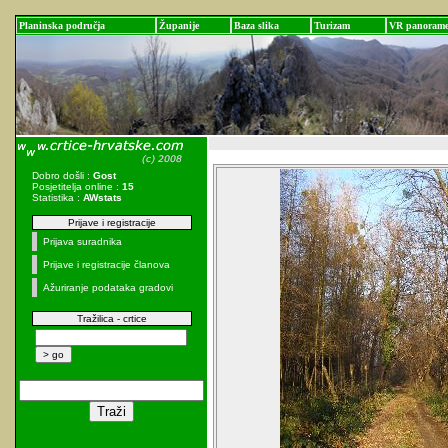
Planinska područja
Županije
Baza slika
Turizam
VR panoram
Dobro došli :
Gost
Posjetitelja online :
15
Statistika :
AWstats
Prijave i registracije
Prijava suradnika
Prijave i registracije članova
Ažuriranje podataka gradovi
Tražilica - crtice