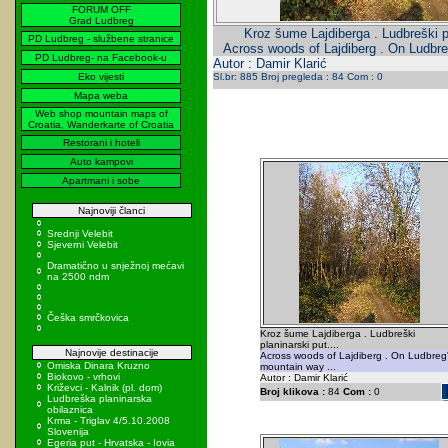
FORUM OFF
Grad Ludbreg
Kroz šume Lajdiberga . Ludbreški pl
PD Ludbreg - službene stranice
Across woods of Lajdiberg . On Ludbre
PD Ludbreg- na Facebook-u
Autor : Damir Klarić
Eko vijesti
Sl.br: 885 Broj pregleda : 84 Com : 0
Mapa weba
Web shop mountain maps of
Croatia, Wanderkarte of Croatia
Restorani i hoteli
Auto kampovi
Apartmani i sobe
Najnoviji članci
Srednji Velebit
Sjeverni Velebit
Dramatično u snježnoj mećavi
na 2500 ndm
Češka smrčkovica
Kroz šume Lajdiberga . Ludbreški
planinarski put....
Najnovije destinacije
Across woods of Lajdiberg . On Ludbreg
Omiska Dinara Kruzno
mountain way ...
Biokovo - vrhovi
Autor : Damir Klarić
Križevci - Kalnik (pl. dom)
Broj klikova :
84
Com :
0
Ludbreška planinarska
obilaznica
Krma - Triglav 4/5.10.2008
Slovenija
Egeria put - Hrvatska - Iovia