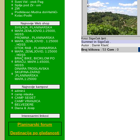
Sveti Vid - otok Pag
Spilja pod Zir - om
ZIR
Podkilavac-Mudna dol-Hahlići-
Kolac-Podki
Najnovije Web shop
SVILAJA, PLANINARSKA
MAPA ZEMLJOVID,1:25000,
HGSS
PROMINA , PLANINARSKA
Kroz Sigečak ljeti .
MAPA, ZEMLJOVID , 1:25000
Summer in Sigečak .
, HGSS
Autor : Damir Klarić
OTOK RAB , PLANINARSKA
Broj klikova :
53
Com :
0
MAPA, ZEMLJOVID, 1:25000
, HGSS
BRAČ BIKE, BICIKLOM PO
BRAČU, MAPA 1:45000,
HGSS
DINARA-TROGLAVSKA
SKUPINA-ZAPAD
,PLANINARSKA
MAPA,1:25000
Najnovije kampovi
admin1
camp mlaska
CAMP SEGET
CAMP VRANJICA
BELVEDERE
Diana & Josip
Interesantni linkovi
Planinarski forum
Destinacije po gledanosti