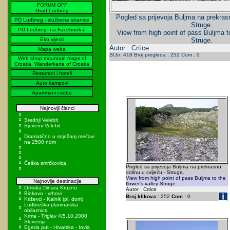
FORUM OFF
Grad Ludbreg
Pogled sa prijevoja Buljma na prekrasn
PD Ludbreg - službene stranice
Struge.
PD Ludbreg- na Facebook-u
View from high point of pass Buljma to
Eko vijesti
Struge.
Autor : Crtice
Mapa weba
Sl.br: 418 Broj pregleda : 252 Com : 0
Web shop mountain maps of
Croatia, Wanderkarte of Croatia
Restorani i hoteli
Auto kampovi
Apartmani i sobe
Najnoviji članci
Srednji Velebit
Sjeverni Velebit
Dramatično u snježnoj mećavi
na 2500 ndm
Češka smrčkovica
Pogled sa prijevoja Buljma na prekrasnu
dolinu u cvijeću - Struge.
View from high point of pass Buljma to the
Najnovije destinacije
flower's valley Struge.
Omiska Dinara Kruzno
Autor : Crtice
Biokovo - vrhovi
Broj klikova :
252
Com :
0
Križevci - Kalnik (pl. dom)
Ludbreška planinarska
obilaznica
Krma - Triglav 4/5.10.2008
Slovenija
Egeria put - Hrvatska - Iovia