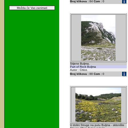
Broj klikova :
84
Com :
0
Možda će Vas zanimati
Stijene Buljma.
Part of Rock Buljma
Autor : Crtice.
Broj klikova :
88
Com :
0
U dolini Struge na putu Buljma - sklonište