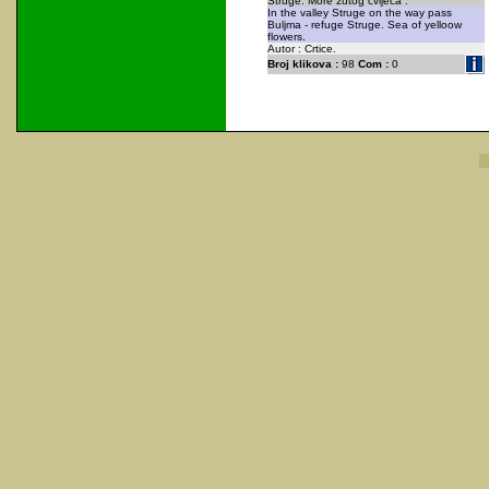
Struge. More žutog cvijeća .
In the valley Struge on the way pass
Buljma - refuge Struge. Sea of yelloow
flowers.
Autor : Crtice.
Broj klikova :
98
Com :
0