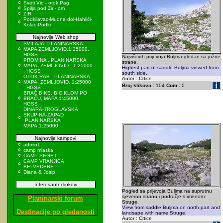
Sveti Vid - otok Pag
Spilja pod Zir - om
ZIR
Podkilavac-Mudna dol-Hahlići-
Kolac-Podki
Najnovije Web shop
SVILAJA, PLANINARSKA
MAPA ZEMLJOVID,1:25000,
HGSS
Najviši vrh prijevoja Buljma gledan sa južne
PROMINA , PLANINARSKA
strane.
MAPA, ZEMLJOVID , 1:25000
Highest part of saddle Buljma viewed from
, HGSS
south side.
OTOK RAB , PLANINARSKA
Autor : Crtice
MAPA, ZEMLJOVID, 1:25000
Broj klikova :
104
Com :
0
, HGSS
BRAČ BIKE, BICIKLOM PO
BRAČU, MAPA 1:45000,
HGSS
DINARA-TROGLAVSKA
SKUPINA-ZAPAD
,PLANINARSKA
MAPA,1:25000
Najnovije kampovi
admin1
camp mlaska
CAMP SEGET
CAMP VRANJICA
BELVEDERE
Diana & Josip
Interesantni linkovi
Pogled sa prijevoja Buljma na suprutnu
sjevernu stranu i područje s imenom
Planinarski forum
Struge.
View from saddle Buljma on north part and
Destinacije po gledanosti
landsape with name Struge.
Autor : Crtice