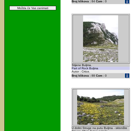
Broj klikova :
84
Com :
0
Možda će Vas zanimati
Stijene Buljma.
Part of Rock Buljma
Autor : Crtice.
Broj klikova :
88
Com :
0
U dolini Struge na putu Buljma - sklonište