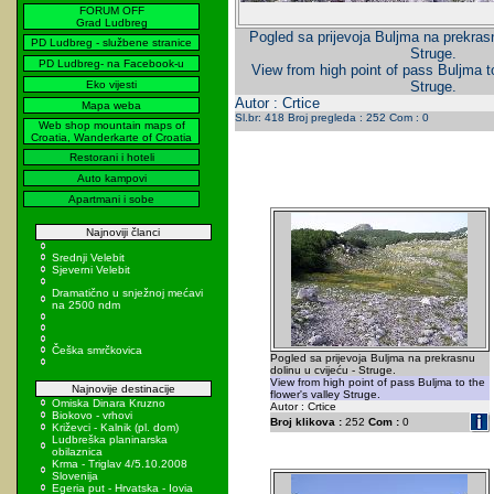
FORUM OFF
Grad Ludbreg
Pogled sa prijevoja Buljma na prekrasn
PD Ludbreg - službene stranice
Struge.
PD Ludbreg- na Facebook-u
View from high point of pass Buljma to
Eko vijesti
Struge.
Autor : Crtice
Mapa weba
Sl.br: 418 Broj pregleda : 252 Com : 0
Web shop mountain maps of
Croatia, Wanderkarte of Croatia
Restorani i hoteli
Auto kampovi
Apartmani i sobe
Najnoviji članci
Srednji Velebit
Sjeverni Velebit
Dramatično u snježnoj mećavi
na 2500 ndm
Češka smrčkovica
Pogled sa prijevoja Buljma na prekrasnu
dolinu u cvijeću - Struge.
View from high point of pass Buljma to the
Najnovije destinacije
flower's valley Struge.
Omiska Dinara Kruzno
Autor : Crtice
Biokovo - vrhovi
Broj klikova :
252
Com :
0
Križevci - Kalnik (pl. dom)
Ludbreška planinarska
obilaznica
Krma - Triglav 4/5.10.2008
Slovenija
Egeria put - Hrvatska - Iovia