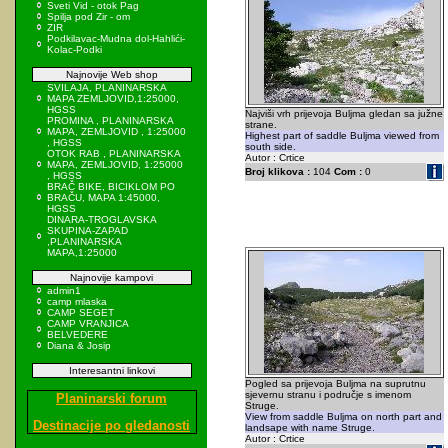
Sveti Vid - otok Pag
Spilja pod Zir - om
ZIR
Podkilavac-Mudna dol-Hahlići-
Kolac-Podki
Najnovije Web shop
SVILAJA, PLANINARSKA
MAPA ZEMLJOVID,1:25000,
HGSS
Najviši vrh prijevoja Buljma gledan sa južne
PROMINA , PLANINARSKA
strane.
MAPA, ZEMLJOVID , 1:25000
Highest part of saddle Buljma viewed from
, HGSS
south side.
OTOK RAB , PLANINARSKA
Autor : Crtice
MAPA, ZEMLJOVID, 1:25000
Broj klikova :
104
Com :
0
, HGSS
BRAČ BIKE, BICIKLOM PO
BRAČU, MAPA 1:45000,
HGSS
DINARA-TROGLAVSKA
SKUPINA-ZAPAD
,PLANINARSKA
MAPA,1:25000
Najnovije kampovi
admin1
camp mlaska
CAMP SEGET
CAMP VRANJICA
BELVEDERE
Diana & Josip
Interesantni linkovi
Pogled sa prijevoja Buljma na suprutnu
sjevernu stranu i područje s imenom
Planinarski forum
Struge.
View from saddle Buljma on north part and
Destinacije po gledanosti
landsape with name Struge.
Autor : Crtice