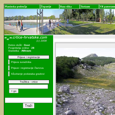
Planinska područja
Županije
Baza slika
Turizam
VR panoram
Dobro došli :
Gost
Posjetitelja online :
28
Statistika :
AWstats
Prijave i registracije
Prijava suradnika
Prijave i registracije članova
Ažuriranje podataka gradovi
Tražilica - crtice