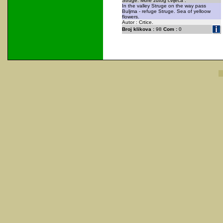
Struge. More žutog cvijeća .
In the valley Struge on the way pass
Buljma - refuge Struge. Sea of yelloow
flowers.
Autor : Crtice.
Broj klikova :
98
Com :
0