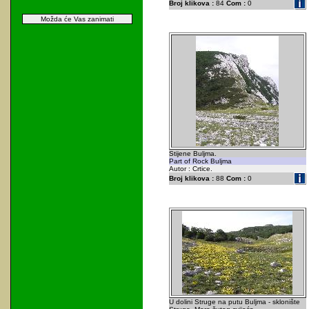
Broj klikova :
84
Com :
0
Možda će Vas zanimati
Stijene Buljma.
Part of Rock Buljma
Autor : Crtice.
Broj klikova :
88
Com :
0
U dolini Struge na putu Buljma - sklonište