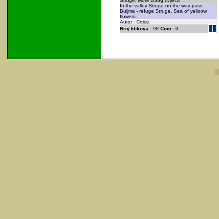
Struge. More žutog cvijeća .
In the valley Struge on the way pass
Buljma - refuge Struge. Sea of yelloow
flowers.
Autor : Crtice.
Broj klikova :
98
Com :
0