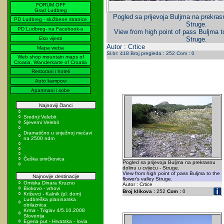
FORUM OFF
Grad Ludbreg
Pogled sa prijevoja Buljma na prekrasn
PD Ludbreg - službene stranice
Struge.
PD Ludbreg- na Facebook-u
View from high point of pass Buljma to
Eko vijesti
Struge.
Autor : Crtice
Mapa weba
Sl.br: 418 Broj pregleda : 252 Com : 0
Web shop mountain maps of
Croatia, Wanderkarte of Croatia
Restorani i hoteli
Auto kampovi
Apartmani i sobe
Najnoviji članci
Srednji Velebit
Sjeverni Velebit
Dramatično u snježnoj mećavi
na 2500 ndm
Češka smrčkovica
Pogled sa prijevoja Buljma na prekrasnu
dolinu u cvijeću - Struge.
View from high point of pass Buljma to the
Najnovije destinacije
flower's valley Struge.
Omiska Dinara Kruzno
Autor : Crtice
Biokovo - vrhovi
Broj klikova :
252
Com :
0
Križevci - Kalnik (pl. dom)
Ludbreška planinarska
obilaznica
Krma - Triglav 4/5.10.2008
Slovenija
Egeria put - Hrvatska - Iovia