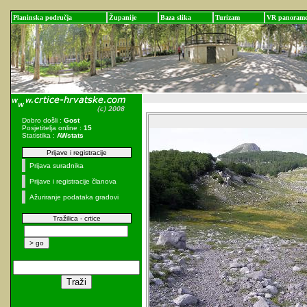
Planinska područja
Županije
Baza slika
Turizam
VR panoram
Dobro došli :
Gost
Posjetitelja online :
15
Statistika :
AWstats
Prijave i registracije
Prijava suradnika
Prijave i registracije članova
Ažuriranje podataka gradovi
Tražilica - crtice