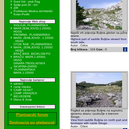
Sveti Vid - otok Pag
Spilja pod Zir - om
ZIR
Podkilavac-Mudna dol-Hahlići-
Kolac-Podki
Najnovije Web shop
SVILAJA, PLANINARSKA
MAPA ZEMLJOVID,1:25000,
HGSS
Najviši vrh prijevoja Buljma gledan sa južne
PROMINA , PLANINARSKA
strane.
MAPA, ZEMLJOVID , 1:25000
Highest part of saddle Buljma viewed from
, HGSS
south side.
OTOK RAB , PLANINARSKA
Autor : Crtice
MAPA, ZEMLJOVID, 1:25000
Broj klikova :
104
Com :
0
, HGSS
BRAČ BIKE, BICIKLOM PO
BRAČU, MAPA 1:45000,
HGSS
DINARA-TROGLAVSKA
SKUPINA-ZAPAD
,PLANINARSKA
MAPA,1:25000
Najnovije kampovi
admin1
camp mlaska
CAMP SEGET
CAMP VRANJICA
BELVEDERE
Diana & Josip
Interesantni linkovi
Pogled sa prijevoja Buljma na suprutnu
sjevernu stranu i područje s imenom
Planinarski forum
Struge.
View from saddle Buljma on north part and
Destinacije po gledanosti
landsape with name Struge.
Autor : Crtice