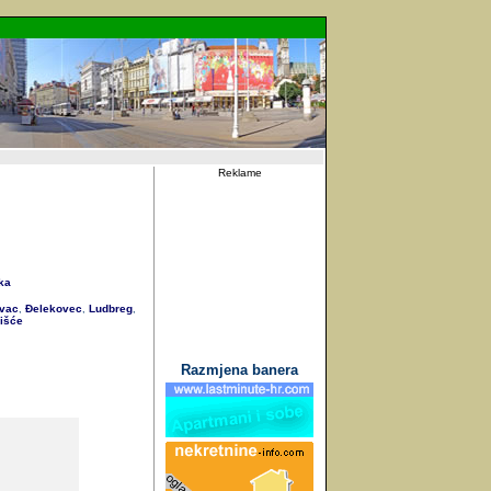
Reklame
ka
vac
Đelekovec
Ludbreg
,
,
,
išće
Razmjena banera