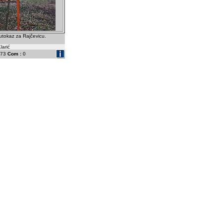
putokaz za Rajčevicu.
larić
73
Com :
0