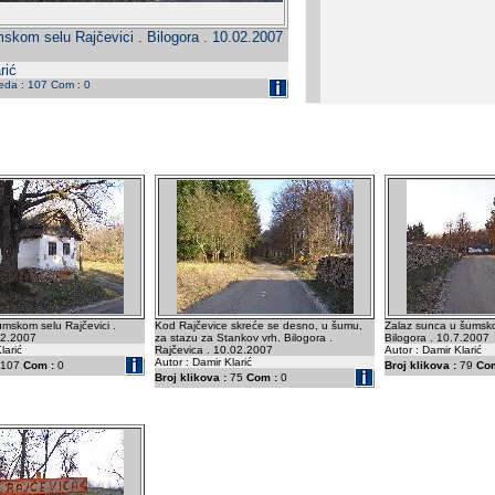
mskom selu Rajčevici . Bilogora . 10.02.2007
rić
leda : 107 Com : 0
umskom selu Rajčevici .
Kod Rajčevice skreće se desno, u šumu,
Zalaz sunca u šumsko
02.2007
za stazu za Stankov vrh. Bilogora .
Bilogora . 10.7.2007
larić
Rajčevica . 10.02.2007
Autor : Damir Klarić
Autor : Damir Klarić
107
Com :
0
Broj klikova :
79
Com
Broj klikova :
75
Com :
0