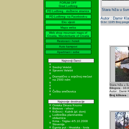
FORUM OFF
Grad Ludbreg
Stara hiža u šu
PD Ludbreg - službene stranice
PD Ludbreg- na Facebook-u
Autor : Damir Kla
Eko vijesti
Sl.br: 1185 Broj preg
Mapa weba
Web shop mountain maps of
Croatia, Wanderkarte of Croatia
Restorani i hoteli
Auto kampovi
Apartmani i sobe
Najnoviji članci
Srednji Velebit
Sjeverni Velebit
Dramatično u snježnoj mećavi
na 2500 ndm
Stara hiža u š
Bilogora . 10.
Autor : Damir K
Češka smrčkovica
Broj klikova :
Najnovije destinacije
Omiska Dinara Kruzno
Biokovo - vrhovi
Križevci - Kalnik (pl. dom)
Ludbreška planinarska
obilaznica
Krma - Triglav 4/5.10.2008
Slovenija
Egeria put - Hrvatska - Iovia