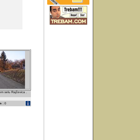
m selu Rajčevica .
 :
0