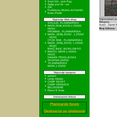
Sveti Vid - otok Pag
Spilja pod Zir - om
ZIR
Podkilavac-Mudna dol-Hahlići-
Kolac-Podki
Improvizirani 
Najnovije Web shop
Bilogora .
SVILAJA, PLANINARSKA
Autor : Damir K
MAPA ZEMLJOVID,1:25000,
Broj klikova :
HGSS
PROMINA , PLANINARSKA
MAPA, ZEMLJOVID , 1:25000
, HGSS
OTOK RAB , PLANINARSKA
MAPA, ZEMLJOVID, 1:25000
, HGSS
BRAČ BIKE, BICIKLOM PO
BRAČU, MAPA 1:45000,
HGSS
DINARA-TROGLAVSKA
SKUPINA-ZAPAD
,PLANINARSKA
MAPA,1:25000
Najnovije kampovi
admin1
camp mlaska
CAMP SEGET
CAMP VRANJICA
BELVEDERE
Diana & Josip
Interesantni linkovi
Planinarski forum
Destinacije po gledanosti