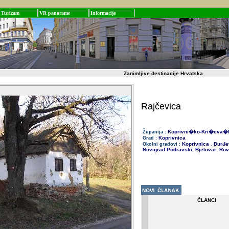
Turizam
VR panorame
Informacije
Zanimljive destinacije Hrvatska
Rajčevica
Koprivni�ko-Kri�eva�
Županija :
Koprivnica
Grad :
Koprivnica
Đurđe
Okolni gradovi :
,
Novigrad Podravski
Bjelovar
Rov
,
,
ČLANCI