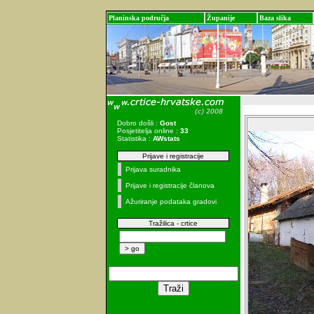
Planinska područja
Županije
Baza slika
Dobro došli :
Gost
Posjetitelja online :
33
Statistika :
AWstats
Prijave i registracije
Prijava suradnika
Prijave i registracije članova
Ažuriranje podataka gradovi
Tražilica - crtice