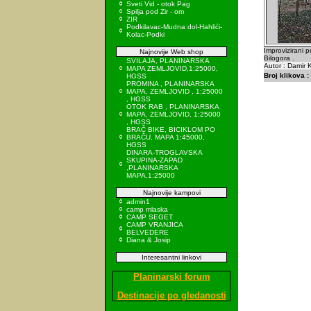
Sveti Vid - otok Pag
Spilja pod Zir - om
ZIR
Podkilavac-Mudna dol-Hahlići-
Kolac-Podki
Improvizirani 
Najnovije Web shop
Bilogora .
SVILAJA, PLANINARSKA
Autor : Damir K
MAPA ZEMLJOVID,1:25000,
Broj klikova :
HGSS
PROMINA , PLANINARSKA
MAPA, ZEMLJOVID , 1:25000
, HGSS
OTOK RAB , PLANINARSKA
MAPA, ZEMLJOVID, 1:25000
, HGSS
BRAČ BIKE, BICIKLOM PO
BRAČU, MAPA 1:45000,
HGSS
DINARA-TROGLAVSKA
SKUPINA-ZAPAD
,PLANINARSKA
MAPA,1:25000
Najnovije kampovi
admin1
camp mlaska
CAMP SEGET
CAMP VRANJICA
BELVEDERE
Diana & Josip
Interesantni linkovi
Planinarski forum
Destinacije po gledanosti