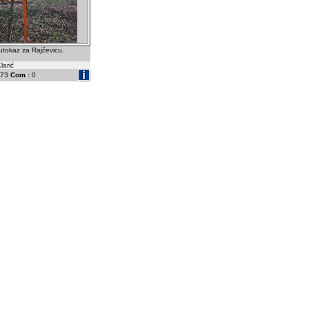
putokaz za Rajčevicu.
larić
73
Com :
0