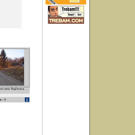
m selu Rajčevica .
 :
0