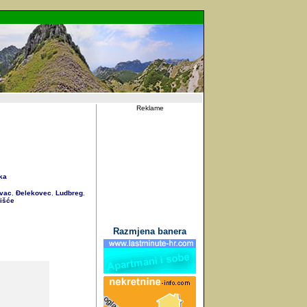
Reklame
ka
vac
Đelekovec
Ludbreg
,
,
,
išće
Razmjena banera