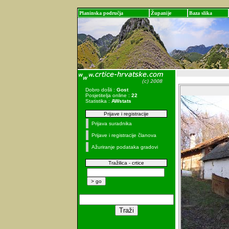
Planinska područja
Županije
Baza slika
Dobro došli :
Gost
Posjetitelja online :
22
Statistika :
AWstats
Prijave i registracije
Prijava suradnika
Prijave i registracije članova
Ažuriranje podataka gradovi
Tražilica - crtice