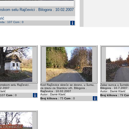
mskom selu Rajčevici . Bilogora . 10.02.2007
rić
leda : 107 Com : 0
umskom selu Rajčevici .
Kod Rajčevice skreće se desno, u šumu,
Zalaz sunca u šumsko
02.2007
za stazu za Stankov vrh. Bilogora .
Bilogora . 10.7.2007
larić
Rajčevica . 10.02.2007
Autor : Damir Klarić
Autor : Damir Klarić
107
Com :
0
Broj klikova :
79
Com
Broj klikova :
75
Com :
0