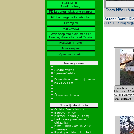
FORUM OFF
Grad Ludbreg
Stara hiža u šu
PD Ludbreg - službene stranice
PD Ludbreg- na Facebook-u
Autor : Damir Kla
Eko vijesti
Sl.br: 1185 Broj preg
Mapa weba
Web shop mountain maps of
Croatia, Wanderkarte of Croatia
Restorani i hoteli
Auto kampovi
Apartmani i sobe
Najnoviji članci
Srednji Velebit
Sjeverni Velebit
Dramatično u snježnoj mećavi
na 2500 ndm
Stara hiža u š
Bilogora . 10.
Autor : Damir K
Češka smrčkovica
Broj klikova :
Najnovije destinacije
Omiska Dinara Kruzno
Biokovo - vrhovi
Križevci - Kalnik (pl. dom)
Ludbreška planinarska
obilaznica
Krma - Triglav 4/5.10.2008
Slovenija
Egeria put - Hrvatska - Iovia