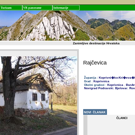
Turizam
VR panorame
Informacije
Zanimljive destinacije Hrvatska
Rajčevica
Koprivni�ko-Kri�eva�
Županija :
Koprivnica
Grad :
Koprivnica
Đurđe
Okolni gradovi :
,
Novigrad Podravski
Bjelovar
Rov
,
,
ČLANCI