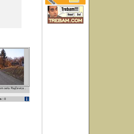
m selu Rajčevica .
 :
0