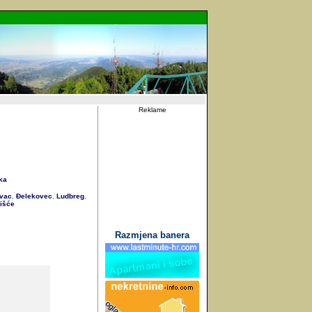
Reklame
ka
vac
Đelekovec
Ludbreg
,
,
,
išće
Razmjena banera