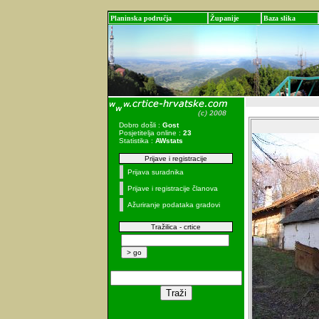
Planinska područja
Županije
Baza slika
Dobro došli :
Gost
Posjetitelja online :
23
Statistika :
AWstats
Prijave i registracije
Prijava suradnika
Prijave i registracije članova
Ažuriranje podataka gradovi
Tražilica - crtice