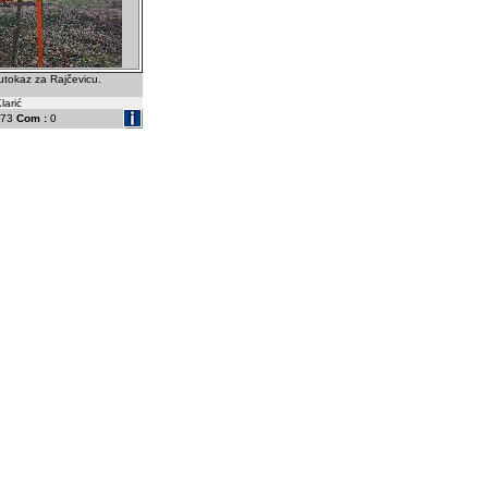
putokaz za Rajčevicu.
larić
73
Com :
0