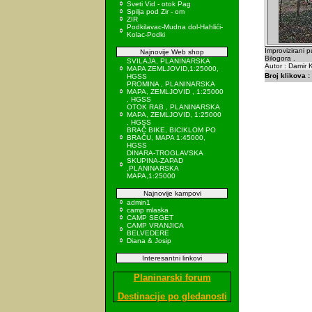
Sveti Vid - otok Pag
Spilja pod Zir - om
ZIR
Podkilavac-Mudna dol-Hahlići-
Kolac-Podki
Improvizirani 
Najnovije Web shop
Bilogora .
SVILAJA, PLANINARSKA
Autor : Damir K
MAPA ZEMLJOVID,1:25000,
Broj klikova :
HGSS
PROMINA , PLANINARSKA
MAPA, ZEMLJOVID , 1:25000
, HGSS
OTOK RAB , PLANINARSKA
MAPA, ZEMLJOVID, 1:25000
, HGSS
BRAČ BIKE, BICIKLOM PO
BRAČU, MAPA 1:45000,
HGSS
DINARA-TROGLAVSKA
SKUPINA-ZAPAD
,PLANINARSKA
MAPA,1:25000
Najnovije kampovi
admin1
camp mlaska
CAMP SEGET
CAMP VRANJICA
BELVEDERE
Diana & Josip
Interesantni linkovi
Planinarski forum
Destinacije po gledanosti