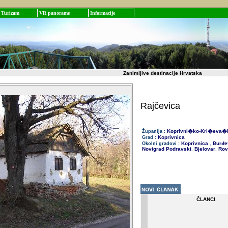
Turizam
VR panorame
Informacije
Zanimljive destinacije Hrvatska
Rajčevica
Koprivni�ko-Kri�eva�
Županija :
Koprivnica
Grad :
Koprivnica
Đurđe
Okolni gradovi :
,
Novigrad Podravski
Bjelovar
Rov
,
,
ČLANCI