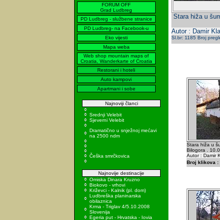
FORUM OFF
Grad Ludbreg
Stara hiža u šu
PD Ludbreg - službene stranice
PD Ludbreg- na Facebook-u
Autor : Damir Kla
Eko vijesti
Sl.br: 1185 Broj preg
Mapa weba
Web shop mountain maps of
Croatia, Wanderkarte of Croatia
Restorani i hoteli
Auto kampovi
Apartmani i sobe
Najnoviji članci
Srednji Velebit
Sjeverni Velebit
Dramatično u snježnoj mećavi
na 2500 ndm
Stara hiža u š
Bilogora . 10.
Autor : Damir K
Češka smrčkovica
Broj klikova :
Najnovije destinacije
Omiska Dinara Kruzno
Biokovo - vrhovi
Križevci - Kalnik (pl. dom)
Ludbreška planinarska
obilaznica
Krma - Triglav 4/5.10.2008
Slovenija
Egeria put - Hrvatska - Iovia