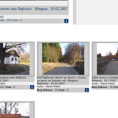
mskom selu Rajčevici . Bilogora . 10.02.2007
rić
leda : 107 Com : 0
umskom selu Rajčevici .
Kod Rajčevice skreće se desno, u šumu,
Zalaz sunca u šumsko
02.2007
za stazu za Stankov vrh. Bilogora .
Bilogora . 10.7.2007
larić
Rajčevica . 10.02.2007
Autor : Damir Klarić
Autor : Damir Klarić
107
Com :
0
Broj klikova :
79
Com
Broj klikova :
75
Com :
0