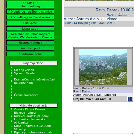
FORUM OFF
Grad Ludbreg
Ravni Dabar - 10.06.
PD Ludbreg - službene stranice
Ravni Dabar.
PD Ludbreg- na Facebook-u
Autor : Astrum d.o.o. - Ludbreg
Eko vijesti
Sl.br: 244 Broj pregleda : 348 Com : 0
Mapa weba
Web shop mountain maps of
Croatia, Wanderkarte of Croatia
Restorani i hoteli
Auto kampovi
Apartmani i sobe
Najnoviji članci
Srednji Velebit
Sjeverni Velebit
Dramatično u snježnoj mećavi
na 2500 ndm
Ravni Dabar - 10.06.2006
Ravni Dabar.
Autor : Astrum d.o.o. - Ludbreg
Češka smrčkovica
Broj klikova :
348
Com :
0
Najnovije destinacije
Omiska Dinara Kruzno
Biokovo - vrhovi
Križevci - Kalnik (pl. dom)
Ludbreška planinarska
obilaznica
Krma - Triglav 4/5.10.2008
Slovenija
Egeria put - Hrvatska - Iovia