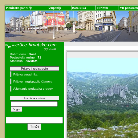
Planinska područja
Županije
Baza slika
Turizam
VR panoram
Dobro došli :
Gost
Posjetitelja online :
71
Statistika :
AWstats
Prijave i registracije
Prijava suradnika
Prijave i registracije članova
Ažuriranje podataka gradovi
Tražilica - crtice