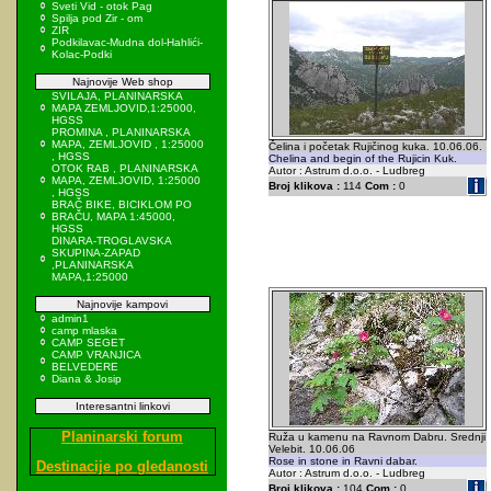
Sveti Vid - otok Pag
Spilja pod Zir - om
ZIR
Podkilavac-Mudna dol-Hahlići-
Kolac-Podki
Najnovije Web shop
SVILAJA, PLANINARSKA
MAPA ZEMLJOVID,1:25000,
HGSS
PROMINA , PLANINARSKA
MAPA, ZEMLJOVID , 1:25000
Čelina i početak Rujičinog kuka. 10.06.06.
, HGSS
Chelina and begin of the Rujicin Kuk.
OTOK RAB , PLANINARSKA
Autor : Astrum d.o.o. - Ludbreg
MAPA, ZEMLJOVID, 1:25000
Broj klikova :
114
Com :
0
, HGSS
BRAČ BIKE, BICIKLOM PO
BRAČU, MAPA 1:45000,
HGSS
DINARA-TROGLAVSKA
SKUPINA-ZAPAD
,PLANINARSKA
MAPA,1:25000
Najnovije kampovi
admin1
camp mlaska
CAMP SEGET
CAMP VRANJICA
BELVEDERE
Diana & Josip
Interesantni linkovi
Planinarski forum
Ruža u kamenu na Ravnom Dabru. Srednji
Velebit. 10.06.06
Rose in stone in Ravni dabar.
Destinacije po gledanosti
Autor : Astrum d.o.o. - Ludbreg
Broj klikova :
104
Com :
0