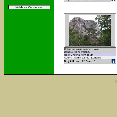
Možda će Vas zanimati
Čelina sa južne strane. Ravni
Dabar.Srednji Velebit.
Rock Chelina from south.
Autor : Astrum d.o.o. - Ludbreg
Broj klikova :
72
Com :
0