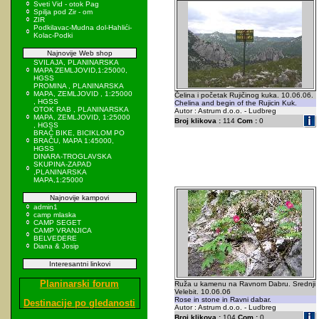
Sveti Vid - otok Pag
Spilja pod Zir - om
ZIR
Podkilavac-Mudna dol-Hahlići-
Kolac-Podki
Najnovije Web shop
SVILAJA, PLANINARSKA
MAPA ZEMLJOVID,1:25000,
HGSS
PROMINA , PLANINARSKA
MAPA, ZEMLJOVID , 1:25000
Čelina i početak Rujičinog kuka. 10.06.06.
, HGSS
Chelina and begin of the Rujicin Kuk.
OTOK RAB , PLANINARSKA
Autor : Astrum d.o.o. - Ludbreg
MAPA, ZEMLJOVID, 1:25000
Broj klikova :
114
Com :
0
, HGSS
BRAČ BIKE, BICIKLOM PO
BRAČU, MAPA 1:45000,
HGSS
DINARA-TROGLAVSKA
SKUPINA-ZAPAD
,PLANINARSKA
MAPA,1:25000
Najnovije kampovi
admin1
camp mlaska
CAMP SEGET
CAMP VRANJICA
BELVEDERE
Diana & Josip
Interesantni linkovi
Planinarski forum
Ruža u kamenu na Ravnom Dabru. Srednji
Velebit. 10.06.06
Rose in stone in Ravni dabar.
Destinacije po gledanosti
Autor : Astrum d.o.o. - Ludbreg
Broj klikova :
104
Com :
0