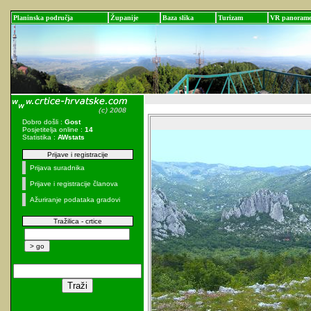
Planinska područja
Županije
Baza slika
Turizam
VR panoram
Dobro došli :
Gost
Posjetitelja online :
14
Statistika :
AWstats
Prijave i registracije
Prijava suradnika
Prijave i registracije članova
Ažuriranje podataka gradovi
Tražilica - crtice