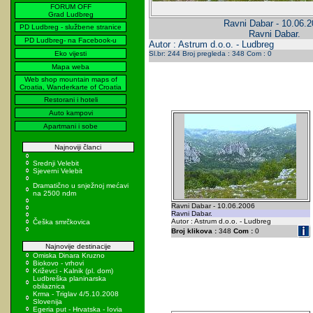
FORUM OFF
Grad Ludbreg
Ravni Dabar - 10.06.
PD Ludbreg - službene stranice
Ravni Dabar.
PD Ludbreg- na Facebook-u
Autor : Astrum d.o.o. - Ludbreg
Eko vijesti
Sl.br: 244 Broj pregleda : 348 Com : 0
Mapa weba
Web shop mountain maps of
Croatia, Wanderkarte of Croatia
Restorani i hoteli
Auto kampovi
Apartmani i sobe
Najnoviji članci
Srednji Velebit
Sjeverni Velebit
Dramatično u snježnoj mećavi
na 2500 ndm
Ravni Dabar - 10.06.2006
Ravni Dabar.
Autor : Astrum d.o.o. - Ludbreg
Češka smrčkovica
Broj klikova :
348
Com :
0
Najnovije destinacije
Omiska Dinara Kruzno
Biokovo - vrhovi
Križevci - Kalnik (pl. dom)
Ludbreška planinarska
obilaznica
Krma - Triglav 4/5.10.2008
Slovenija
Egeria put - Hrvatska - Iovia