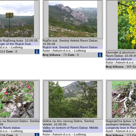
ak Rujičinog kuka. 10.06.06.
Rujičin kuk. Srednji Velebit.Ravni Dabar.
gin of the Rujicin Kuk.
10.06.06
 d.o.o. - Ludbreg
Rujicin kuk. Srednji Velebit.Ravni Dabar.
Autor : Astrum d.o.o. - Ludbreg
114
Com :
0
Zanovijet (Laburnum 
Broj klikova :
73
Com :
0
Ravni Dabar. 10.06.0
Laburnum alpinum .
Autor : Astrum d.o.o.
Broj klikova :
365
C
 na Ravnom Dabru. Srednji
Dolina na dnu ravnog Dabra. Srednji
Dugovječna ljubav u
.06
Velebit. 10.06.06.
srednjem Velebitu. 10
in Ravni dabar.
Valley on bottom of Ravni Dabar. Middle
Longecity love in Rav
 d.o.o. - Ludbreg
Velebit.
Autor : Astrum d.o.o.
Autor : Astrum d.o.o. - Ludbreg.
104
Com :
0
Broj klikova :
113
Co