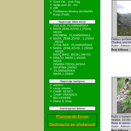
Sveti Vid - otok Pag
Spilja pod Zir - om
ZIR
Podkilavac-Mudna dol-Hahlići-
Kolac-Podki
Najnovije Web shop
SVILAJA, PLANINARSKA
MAPA ZEMLJOVID,1:25000,
HGSS
PROMINA , PLANINARSKA
MAPA, ZEMLJOVID , 1:25000
Čelina i počet
, HGSS
Chelina and be
OTOK RAB , PLANINARSKA
Autor : Astrum
MAPA, ZEMLJOVID, 1:25000
Broj klikova :
, HGSS
BRAČ BIKE, BICIKLOM PO
BRAČU, MAPA 1:45000,
HGSS
DINARA-TROGLAVSKA
SKUPINA-ZAPAD
,PLANINARSKA
MAPA,1:25000
Najnovije kampovi
admin1
camp mlaska
CAMP SEGET
CAMP VRANJICA
BELVEDERE
Diana & Josip
Interesantni linkovi
Planinarski forum
Ruža u kamenu
Velebit. 10.06
Rose in stone 
Destinacije po gledanosti
Autor : Astrum
Broj klikova :