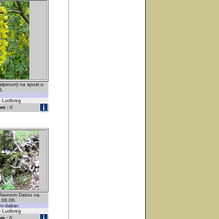
alpinum) na spust u
6.
 - Ludbreg
om :
0
 Ravnom Dabru na
.06.06.
ni dabar.
 - Ludbreg
m :
0