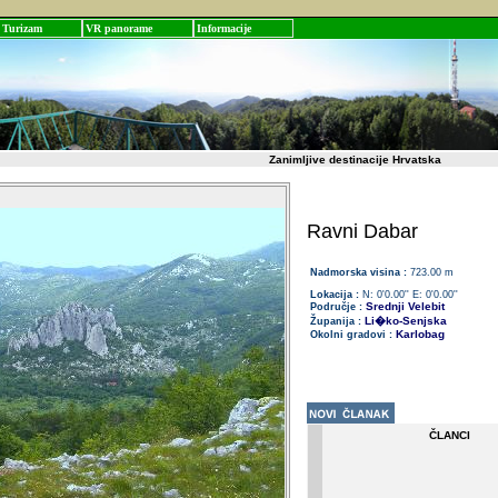
Turizam
VR panorame
Informacije
Zanimljive destinacije Hrvatska
Ravni Dabar
Nadmorska visina :
723.00 m
Lokacija :
N: 0'0.00'' E: 0'0.00''
Srednji Velebit
Područje :
Li�ko-Senjska
Županija :
Karlobag
Okolni gradovi :
ČLANCI