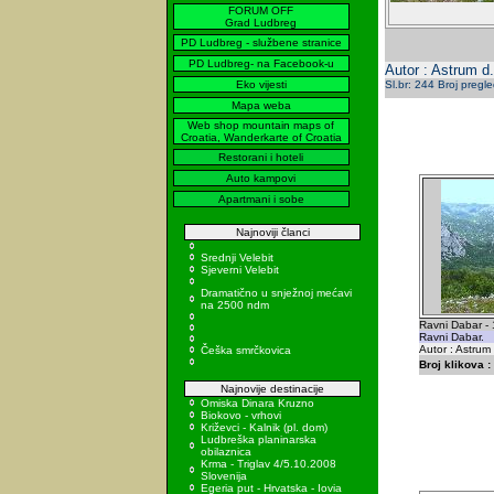
FORUM OFF
Grad Ludbreg
PD Ludbreg - službene stranice
PD Ludbreg- na Facebook-u
Autor : Astrum d.
Eko vijesti
Sl.br: 244 Broj pregl
Mapa weba
Web shop mountain maps of
Croatia, Wanderkarte of Croatia
Restorani i hoteli
Auto kampovi
Apartmani i sobe
Najnoviji članci
Srednji Velebit
Sjeverni Velebit
Dramatično u snježnoj mećavi
na 2500 ndm
Ravni Dabar -
Ravni Dabar.
Autor : Astrum
Češka smrčkovica
Broj klikova :
Najnovije destinacije
Omiska Dinara Kruzno
Biokovo - vrhovi
Križevci - Kalnik (pl. dom)
Ludbreška planinarska
obilaznica
Krma - Triglav 4/5.10.2008
Slovenija
Egeria put - Hrvatska - Iovia