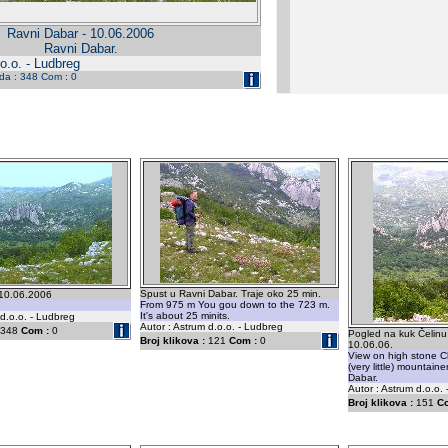
Ravni Dabar - 10.06.2006
Ravni Dabar.
o.o. - Ludbreg
eda : 348 Com : 0
Spust u Ravni Dabar. Traje oko 25 min.
 10.06.2006
From 975 m You gou down to the 723 m.
It's about 25 minits.
 d.o.o. - Ludbreg
Autor : Astrum d.o.o. - Ludbreg
348
Com :
0
Pogled na kuk Čelinu 
Broj klikova :
121
Com :
0
10.06.06.
View on high stone 
(very little) mountain
Dabar.
Autor : Astrum d.o.o.
Broj klikova :
151
C