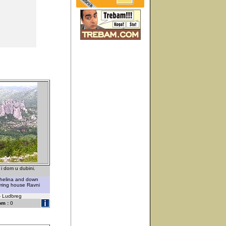
i dom u dubini.
Chelina and down
erring house Ravni
 - Ludbreg
om :
0