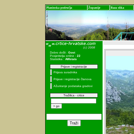
Planinska područja
Županije
Baza slika
Dobro došli :
Gost
Posjetitelja online :
22
Statistika :
AWstats
Prijave i registracije
Prijava suradnika
Prijave i registracije članova
Ažuriranje podataka gradovi
Tražilica - crtice