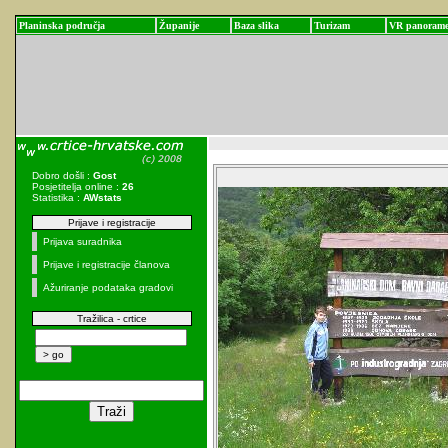
Planinska područja
Županije
Baza slika
Turizam
VR panoram
Dobro došli :
Gost
Posjetitelja online :
26
Statistika :
AWstats
Prijave i registracije
Prijava suradnika
Prijave i registracije članova
Ažuriranje podataka gradovi
Tražilica - crtice