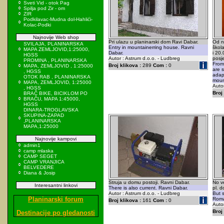
Sveti Vid - otok Pag
Spilja pod Zir - om
ZIR
Podkilavac-Mudna dol-Hahlići-
Kolac-Podki
Najnovije Web shop
Pri ulazu u planinarski dom Ravi Dabar.
Od n
SVILAJA, PLANINARSKA
Entry in mountainerring house. Ravni
škola
MAPA ZEMLJOVID,1:25000,
Dabar.
i 20.
HGSS
Autor : Astrum d.o.o. - Ludbreg
posje
PROMINA , PLANINARSKA
From
Broj klikova :
289
Com :
0
MAPA, ZEMLJOVID , 1:25000
are 
, HGSS
adap
OTOK RAB , PLANINARSKA
mount
MAPA, ZEMLJOVID, 1:25000
Autor
, HGSS
Broj 
BRAČ BIKE, BICIKLOM PO
BRAČU, MAPA 1:45000,
HGSS
DINARA-TROGLAVSKA
SKUPINA-ZAPAD
,PLANINARSKA
MAPA,1:25000
Najnovije kampovi
admin1
camp mlaska
CAMP SEGET
CAMP VRANJICA
BELVEDERE
Diana & Josip
Struja u domu postoji. Ravni Dabar.
No ve
Interesantni linkovi
There is also current. Ravni Dabar.
pl. 
Autor : Astrum d.o.o. - Ludbreg
But s
Planinarski forum
Roma
Broj klikova :
161
Com :
0
Autor
Broj 
Destinacije po gledanosti