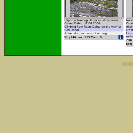
Uspon iz Ravnog Dabra na stazi prema
Na v
Crnom Dabru. 11.06.2006.
Odat
Climbing from Ravni Dabar on the way for
okol
Crni Dabar.
On th
Autor : Astrum d.o.o. - Ludbreg
From 
rocks
Broj klikova :
233
Com :
0
Autor
Broj 