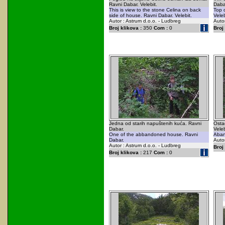
Ravni Dabar. Velebit.
Dabar
This is view to the stone Celina on back
Top 
side of house. Ravni Dabar. Velebit.
Veleb
Autor : Astrum d.o.o. - Ludbreg
Autor
Broj klikova :
350
Com :
0
Broj 
Jedna od starih napuštenih kuća. Ravni
Osta
Dabar.
Veleb
One of the abbandoned house. Ravni
Aban
Dabar.
Autor
Autor : Astrum d.o.o. - Ludbreg
Broj 
Broj klikova :
217
Com :
0