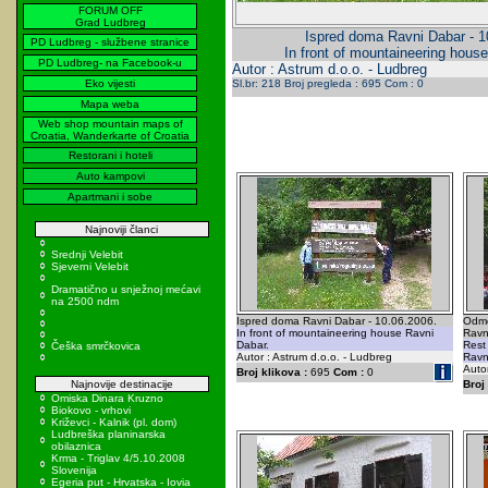
FORUM OFF
Grad Ludbreg
Ispred doma Ravni Dabar - 1
PD Ludbreg - službene stranice
In front of mountaineering hous
PD Ludbreg- na Facebook-u
Autor : Astrum d.o.o. - Ludbreg
Eko vijesti
Sl.br: 218 Broj pregleda : 695 Com : 0
Mapa weba
Web shop mountain maps of
Croatia, Wanderkarte of Croatia
Restorani i hoteli
Auto kampovi
Apartmani i sobe
Najnoviji članci
Srednji Velebit
Sjeverni Velebit
Dramatično u snježnoj mećavi
na 2500 ndm
Ispred doma Ravni Dabar - 10.06.2006.
Odmo
In front of mountaineering house Ravni
Ravn
Dabar.
Rest
Češka smrčkovica
Autor : Astrum d.o.o. - Ludbreg
Ravn
Autor
Broj klikova :
695
Com :
0
Najnovije destinacije
Broj 
Omiska Dinara Kruzno
Biokovo - vrhovi
Križevci - Kalnik (pl. dom)
Ludbreška planinarska
obilaznica
Krma - Triglav 4/5.10.2008
Slovenija
Egeria put - Hrvatska - Iovia