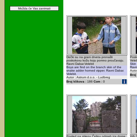
Možda će Vas zanimati
Dečki su na grani drveta pronašli
Posk
poskokovu kožu koju pomno proučavaju.
Veleb
Ravni Dabar.Velebit
Skin
Boys are find on the branch skin of the
Ravni
snake adder horned vipper. Ravni Dabar.
Autor
Velebit.
Broj 
Autor : Astrum d.o.o. - Ludbreg
Broj klikova :
186
Com :
0
Pogled na stijenu Čelinu odmah iza doma.
Vrh Č