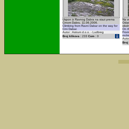
Uspon iz Ravnog Dabra na stazi prema
Na v
Crnom Dabru. 11.06.2006.
Odat
Climbing from Ravni Dabar on the way for
okol
Crni Dabar.
On th
Autor : Astrum d.o.o. - Ludbreg
From 
rocks
Broj klikova :
233
Com :
0
Autor
Broj 