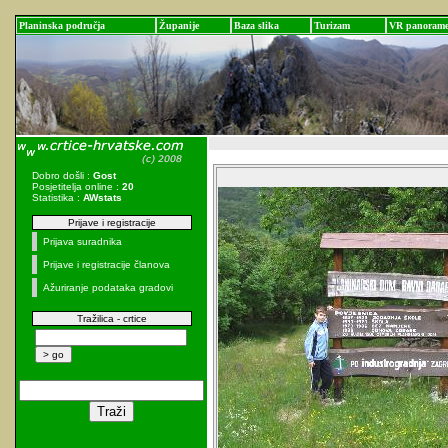
Planinska područja
Županije
Baza slika
Turizam
VR panoram
Dobro došli :
Gost
Posjetitelja online :
20
Statistika :
AWstats
Prijave i registracije
Prijava suradnika
Prijave i registracije članova
Ažuriranje podataka gradovi
Tražilica - crtice