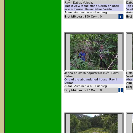
Ravni Dabar. Velebit.
Dabar
This is view to the stone Celina on back
Top 
side of house. Ravni Dabar. Velebit.
Veleb
Autor : Astrum d.o.o. - Ludbreg
Autor
Broj klikova :
350
Com :
0
Broj 
Jedna od starih napuštenih kuća. Ravni
Osta
Dabar.
Veleb
One of the abbandoned house. Ravni
Aban
Dabar.
Autor
Autor : Astrum d.o.o. - Ludbreg
Broj 
Broj klikova :
217
Com :
0