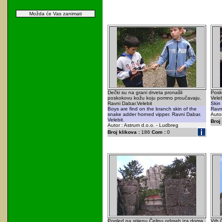
Možda će Vas zanimati
Dečki su na grani drveta pronašli
Posk
poskokovu kožu koju pomno proučavaju.
Veleb
Ravni Dabar.Velebit
Skin
Boys are find on the branch skin of the
Ravni
snake adder horned vipper. Ravni Dabar.
Autor
Velebit.
Broj 
Autor : Astrum d.o.o. - Ludbreg
Broj klikova :
186
Com :
0
Pogled na stijenu Čelinu odmah iza doma.
Vrh Č