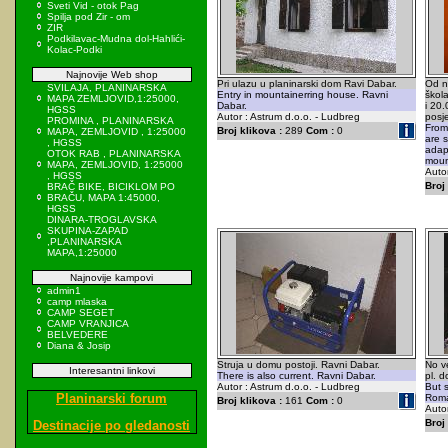
Sveti Vid - otok Pag
Spilja pod Zir - om
ZIR
Podkilavac-Mudna dol-Hahlići-
Kolac-Podki
Najnovije Web shop
Pri ulazu u planinarski dom Ravi Dabar.
Od n
SVILAJA, PLANINARSKA
Entry in mountainerring house. Ravni
škola
MAPA ZEMLJOVID,1:25000,
Dabar.
i 20.
HGSS
Autor : Astrum d.o.o. - Ludbreg
posje
PROMINA , PLANINARSKA
From
Broj klikova :
289
Com :
0
MAPA, ZEMLJOVID , 1:25000
are 
, HGSS
adap
OTOK RAB , PLANINARSKA
mount
MAPA, ZEMLJOVID, 1:25000
Autor
, HGSS
Broj 
BRAČ BIKE, BICIKLOM PO
BRAČU, MAPA 1:45000,
HGSS
DINARA-TROGLAVSKA
SKUPINA-ZAPAD
,PLANINARSKA
MAPA,1:25000
Najnovije kampovi
admin1
camp mlaska
CAMP SEGET
CAMP VRANJICA
BELVEDERE
Diana & Josip
Struja u domu postoji. Ravni Dabar.
No ve
Interesantni linkovi
There is also current. Ravni Dabar.
pl. 
Autor : Astrum d.o.o. - Ludbreg
But s
Planinarski forum
Roma
Broj klikova :
161
Com :
0
Autor
Broj 
Destinacije po gledanosti