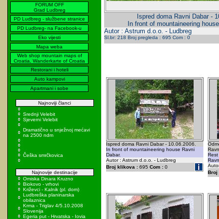
FORUM OFF
Grad Ludbreg
Ispred doma Ravni Dabar - 1
PD Ludbreg - službene stranice
In front of mountaineering hous
PD Ludbreg- na Facebook-u
Autor : Astrum d.o.o. - Ludbreg
Eko vijesti
Sl.br: 218 Broj pregleda : 695 Com : 0
Mapa weba
Web shop mountain maps of
Croatia, Wanderkarte of Croatia
Restorani i hoteli
Auto kampovi
Apartmani i sobe
Najnoviji članci
Srednji Velebit
Sjeverni Velebit
Dramatično u snježnoj mećavi
na 2500 ndm
Ispred doma Ravni Dabar - 10.06.2006.
Odmo
In front of mountaineering house Ravni
Ravn
Dabar.
Rest
Češka smrčkovica
Autor : Astrum d.o.o. - Ludbreg
Ravn
Autor
Broj klikova :
695
Com :
0
Najnovije destinacije
Broj 
Omiska Dinara Kruzno
Biokovo - vrhovi
Križevci - Kalnik (pl. dom)
Ludbreška planinarska
obilaznica
Krma - Triglav 4/5.10.2008
Slovenija
Egeria put - Hrvatska - Iovia