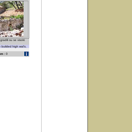
radili su se visoki
builded high wal's.
om :
0