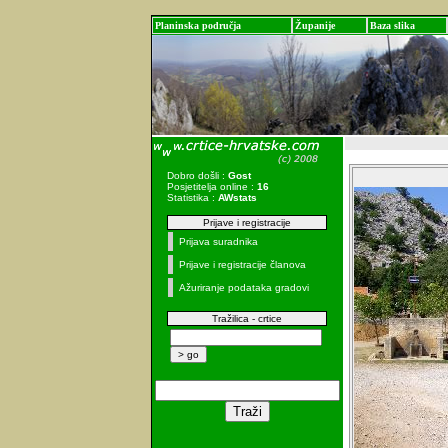
Planinska područja
Županije
Baza slika
Dobro došli :
Gost
Posjetitelja online :
16
Statistika :
AWstats
Prijave i registracije
Prijava suradnika
Prijave i registracije članova
Ažuriranje podataka gradovi
Tražilica - crtice