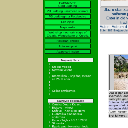
FORUM OFF
Grad Ludbreg
Ulaz u stari z
PD Ludbreg - službene stranice
sačuvan p
PD Ludbreg- na Facebook-u
Enter in old 
Eko vijesti
trad
Autor : Astrum d.
Mapa weba
Sl.br: 387 Broj pregl
Web shop mountain maps of
Croatia, Wanderkarte of Croatia
Restorani i hoteli
Auto kampovi
Apartmani i sobe
Najnoviji članci
Srednji Velebit
Sjeverni Velebit
Dramatično u snježnoj mećavi
na 2500 ndm
Češka smrčkovica
Ulaz u stari z
izvornošću dob
tradicijske gra
Najnovije destinacije
Enter in old vi
Omiska Dinara Kruzno
sample of old t
Biokovo - vrhovi
mountain Veleb
Križevci - Kalnik (pl. dom)
Autor : Astrum
Ludbreška planinarska
Broj klikova :
obilaznica
Krma - Triglav 4/5.10.2008
Slovenija
Egeria put - Hrvatska - Iovia