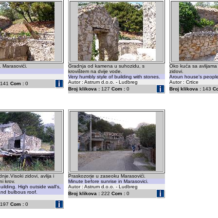
. Marasovići.
Gradnja od kamena u suhozidu, s
Oko kuća sa avlijama g
krovištem na dvije vode.
zidovi.
Very humbly style of building with stones.
Aroun house's people 
Autor : Astrum d.o.o. - Ludbreg
Autor : Crtice
141
Com :
0
Broj klikova :
127
Com :
0
Broj klikova :
143
C
dnje.Visoki zidovi, avlija i
Praskozorje u zaseoku Marasovići.
i krov.
Minute before sunrise in Marasovici.
 building. High outside wall's,
Autor : Astrum d.o.o. - Ludbreg
and bulbous roof.
Broj klikova :
222
Com :
0
197
Com :
0