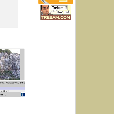
tima. Marasovići. Etno
 Ludbreg
om :
2