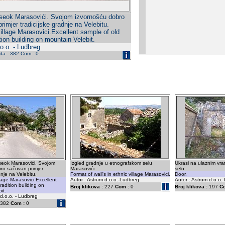
aseok Marasovići. Svojom izvornošću dobro
rimjer tradicijske gradnje na Velebitu.
village Marasovici.Excellent sample of old
ition building on mountain Velebit.
o.o. - Ludbreg
eda : 382 Com : 0
aseok Marasovići. Svojom
Izgled gradnje u etnografskom selu
Ukrasi na ulaznim vra
ro sačuvan primjer
Marasovići.
selo.
dnje na Velebitu.
Format of wall's in ethnic village Marasovici.
Door.
llage Marasovici.Excellent
Autor : Astrum d.o.o.-Ludbreg
Autor : Astrum d.o.o.
radition building on
Broj klikova :
227
Com :
0
Broj klikova :
197
C
it.
 d.o.o. - Ludbreg
382
Com :
0