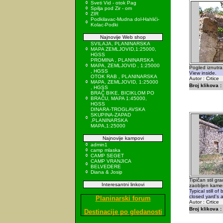
Sveti Vid - otok Pag
Spilja pod Zir - om
ZIR
Podkilavac-Mudna dol-Hahlići-
Kolac-Podki
Najnovije Web shop
SVILAJA, PLANINARSKA
MAPA ZEMLJOVID,1:25000,
HGSS
PROMINA , PLANINARSKA
MAPA, ZEMLJOVID , 1:25000
Pogled iznutra
, HGSS
View inside.
OTOK RAB , PLANINARSKA
Autor : Crtice
MAPA, ZEMLJOVID, 1:25000
Broj klikova :
, HGSS
BRAČ BIKE, BICIKLOM PO
BRAČU, MAPA 1:45000,
HGSS
DINARA-TROGLAVSKA
SKUPINA-ZAPAD
,PLANINARSKA
MAPA,1:25000
Najnovije kampovi
admin1
camp mlaska
CAMP SEGET
CAMP VRANJICA
BELVEDERE
Diana & Josip
Tipičan stil gra
Interesantni linkovi
zaobljen kamen
Typical still of
closed yard's 
Planinarski forum
Autor : Crtice
Broj klikova :
Destinacije po gledanosti