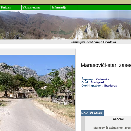
Turizam
VR panorame
Informacije
Zanimljive destinacije Hrvatska
Marasovići-stari zase
Zadarska
Županija :
Starigrad
Grad :
Starigrad
Okolni gradovi :
ČLANCI
Marasovići-sačuvajmo izvo