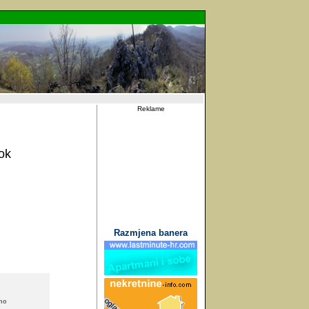
Reklame
ok
Razmjena banera
rno