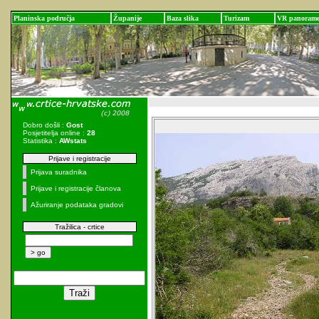
Planinska područja
Županije
Baza slika
Turizam
VR panoram
Dobro došli :
Gost
Posjetitelja online :
28
Statistika :
AWstats
Prijave i registracije
Prijava suradnika
Prijave i registracije članova
Ažuriranje podataka gradovi
Tražilica - crtice