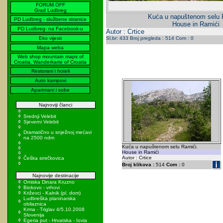
FORUM OFF
Grad Ludbreg
Kuća u napuštenom selu 
PD Ludbreg - službene stranice
House in Ramići
PD Ludbreg- na Facebook-u
Autor : Crtice
Eko vijesti
Sl.br: 433 Broj pregleda : 514 Com : 0
Mapa weba
Web shop mountain maps of
Croatia, Wanderkarte of Croatia
Restorani i hoteli
Auto kampovi
Apartmani i sobe
Najnoviji članci
Srednji Velebit
Sjeverni Velebit
Dramatično u snježnoj mećavi
na 2500 ndm
Kuća u napuštenom selu Ramići.
House in Ramići
Autor : Crtice
Češka smrčkovica
Broj klikova :
514
Com :
0
Najnovije destinacije
Omiska Dinara Kruzno
Biokovo - vrhovi
Križevci - Kalnik (pl. dom)
Ludbreška planinarska
obilaznica
Krma - Triglav 4/5.10.2008
Slovenija
Egeria put - Hrvatska - Iovia