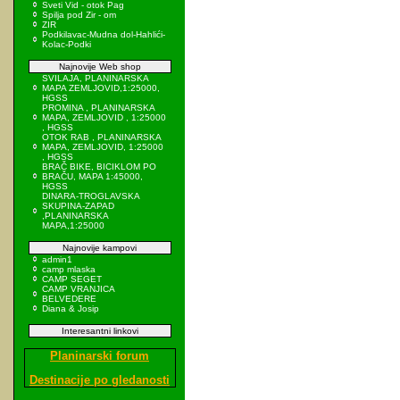
Sveti Vid - otok Pag
Spilja pod Zir - om
ZIR
Podkilavac-Mudna dol-Hahlići-
Kolac-Podki
Najnovije Web shop
SVILAJA, PLANINARSKA
MAPA ZEMLJOVID,1:25000,
HGSS
PROMINA , PLANINARSKA
MAPA, ZEMLJOVID , 1:25000
, HGSS
OTOK RAB , PLANINARSKA
MAPA, ZEMLJOVID, 1:25000
, HGSS
BRAČ BIKE, BICIKLOM PO
BRAČU, MAPA 1:45000,
HGSS
DINARA-TROGLAVSKA
SKUPINA-ZAPAD
,PLANINARSKA
MAPA,1:25000
Najnovije kampovi
admin1
camp mlaska
CAMP SEGET
CAMP VRANJICA
BELVEDERE
Diana & Josip
Interesantni linkovi
Planinarski forum
Destinacije po gledanosti