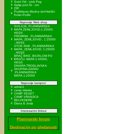
Sveti Vid - otok Pag
Spilja pod Zir - om
ZIR
Podkilavac-Mudna dol-Hahlići-
Kolac-Podki
Najnovije Web shop
SVILAJA, PLANINARSKA
MAPA ZEMLJOVID,1:25000,
HGSS
PROMINA , PLANINARSKA
MAPA, ZEMLJOVID , 1:25000
, HGSS
OTOK RAB , PLANINARSKA
MAPA, ZEMLJOVID, 1:25000
, HGSS
BRAČ BIKE, BICIKLOM PO
BRAČU, MAPA 1:45000,
HGSS
DINARA-TROGLAVSKA
SKUPINA-ZAPAD
,PLANINARSKA
MAPA,1:25000
Najnovije kampovi
admin1
camp mlaska
CAMP SEGET
CAMP VRANJICA
BELVEDERE
Diana & Josip
Interesantni linkovi
Planinarski forum
Destinacije po gledanosti