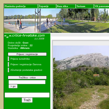
Planinska područja
Županije
Baza slika
Turizam
VR panoram
Dobro došli :
Gost
Posjetitelja online :
22
Statistika :
AWstats
Prijave i registracije
Prijava suradnika
Prijave i registracije članova
Ažuriranje podataka gradovi
Tražilica - crtice