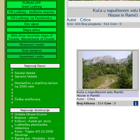
FORUM OFF
Grad Ludbreg
Kuća u napuštenom selu 
PD Ludbreg - službene stranice
House in Ramići
PD Ludbreg- na Facebook-u
Autor : Crtice
Eko vijesti
Sl.br: 433 Broj pregleda : 514 Com : 0
Mapa weba
Web shop mountain maps of
Croatia, Wanderkarte of Croatia
Restorani i hoteli
Auto kampovi
Apartmani i sobe
Najnoviji članci
Srednji Velebit
Sjeverni Velebit
Dramatično u snježnoj mećavi
na 2500 ndm
Kuća u napuštenom selu Ramići.
House in Ramići
Autor : Crtice
Češka smrčkovica
Broj klikova :
514
Com :
0
Najnovije destinacije
Omiska Dinara Kruzno
Biokovo - vrhovi
Križevci - Kalnik (pl. dom)
Ludbreška planinarska
obilaznica
Krma - Triglav 4/5.10.2008
Slovenija
Egeria put - Hrvatska - Iovia