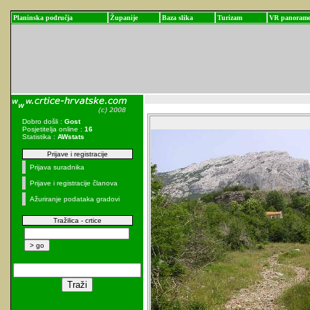
Planinska područja
Županije
Baza slika
Turizam
VR panoram
Dobro došli :
Gost
Posjetitelja online :
16
Statistika :
AWstats
Prijave i registracije
Prijava suradnika
Prijave i registracije članova
Ažuriranje podataka gradovi
Tražilica - crtice