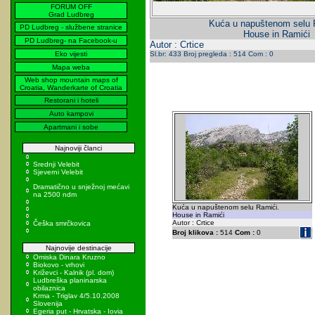
FORUM OFF
Grad Ludbreg
Kuća u napuštenom selu 
PD Ludbreg - službene stranice
House in Ramići
PD Ludbreg- na Facebook-u
Autor : Crtice
Eko vijesti
Sl.br: 433 Broj pregleda : 514 Com : 0
Mapa weba
Web shop mountain maps of
Croatia, Wanderkarte of Croatia
Restorani i hoteli
Auto kampovi
Apartmani i sobe
Najnoviji članci
Srednji Velebit
Sjeverni Velebit
Dramatično u snježnoj mećavi
na 2500 ndm
Kuća u napuštenom selu Ramići.
House in Ramići
Autor : Crtice
Češka smrčkovica
Broj klikova :
514
Com :
0
Najnovije destinacije
Omiska Dinara Kruzno
Biokovo - vrhovi
Križevci - Kalnik (pl. dom)
Ludbreška planinarska
obilaznica
Krma - Triglav 4/5.10.2008
Slovenija
Egeria put - Hrvatska - Iovia