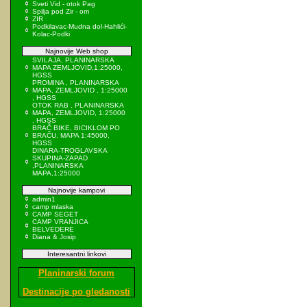
Sveti Vid - otok Pag
Spilja pod Zir - om
ZIR
Podkilavac-Mudna dol-Hahlići-
Kolac-Podki
Najnovije Web shop
SVILAJA, PLANINARSKA
MAPA ZEMLJOVID,1:25000,
HGSS
PROMINA , PLANINARSKA
MAPA, ZEMLJOVID , 1:25000
, HGSS
OTOK RAB , PLANINARSKA
MAPA, ZEMLJOVID, 1:25000
, HGSS
BRAČ BIKE, BICIKLOM PO
BRAČU, MAPA 1:45000,
HGSS
DINARA-TROGLAVSKA
SKUPINA-ZAPAD
,PLANINARSKA
MAPA,1:25000
Najnovije kampovi
admin1
camp mlaska
CAMP SEGET
CAMP VRANJICA
BELVEDERE
Diana & Josip
Interesantni linkovi
Planinarski forum
Destinacije po gledanosti