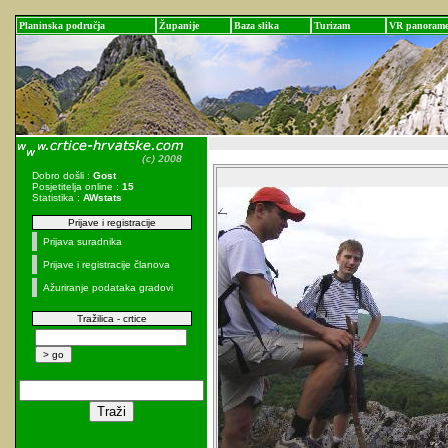
Planinska područja
Županije
Baza slika
Turizam
VR panoram
Dobro došli :
Gost
Posjetitelja online :
15
Statistika :
AWstats
Prijave i registracije
Prijava suradnika
Prijave i registracije članova
Ažuriranje podataka gradovi
Tražilica - crtice