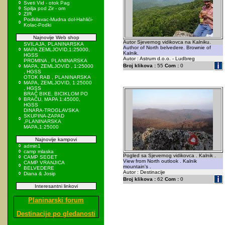
Sveti Vid - otok Pag
Spilja pod Zir - om
ZIR
Podkilavac-Mudna dol-Hahlići-
Kolac-Podki
Najnovije Web shop
Autor Sjevernog vidikovca na Kalniku.
SVILAJA, PLANINARSKA
Author of North belvedere. Brownie of
MAPA ZEMLJOVID,1:25000,
Kalnik.
HGSS
Autor : Astrum d.o.o. - Ludbreg
PROMINA , PLANINARSKA
Broj klikova :
55
Com :
0
MAPA, ZEMLJOVID , 1:25000
, HGSS
OTOK RAB , PLANINARSKA
MAPA, ZEMLJOVID, 1:25000
, HGSS
BRAČ BIKE, BICIKLOM PO
BRAČU, MAPA 1:45000,
HGSS
DINARA-TROGLAVSKA
SKUPINA-ZAPAD
,PLANINARSKA
MAPA,1:25000
Najnovije kampovi
admin1
camp mlaska
Pogled sa Sjevernog vidikovca . Kalnik .
CAMP SEGET
View from North outlook . Kalnik
CAMP VRANJICA
mountain's .
BELVEDERE
Autor : Destinacije
Diana & Josip
Broj klikova :
62
Com :
0
Interesantni linkovi
Planinarski forum
Destinacije po gledanosti