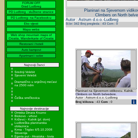
FORUM OFF
Grad Ludbreg
Planinari na Sjevernom vidiko
PD Ludbreg - službene stranice
Climbers on North belve
PD Ludbreg- na Facebook-u
Autor : Astrum d.o.o.-Ludbreg
Eko vijesti
Sl.br: 342 Broj pregleda : 43 Com : 0
Mapa weba
Web shop mountain maps of
Croatia, Wanderkarte of Croatia
Restorani i hoteli
Auto kampovi
Apartmani i sobe
Najnoviji članci
Srednji Velebit
Sjeverni Velebit
Dramatično u snježnoj mećavi
na 2500 ndm
Planinari na Sjevernom vidikovcu. Kalnik.
Climbers on North belvedere.
Autor : Astrum d.o.o.-Ludbreg
Češka smrčkovica
Broj klikova :
43
Com :
0
Najnovije destinacije
Omiska Dinara Kruzno
Biokovo - vrhovi
Križevci - Kalnik (pl. dom)
Ludbreška planinarska
obilaznica
Krma - Triglav 4/5.10.2008
Slovenija
Egeria put - Hrvatska - Iovia