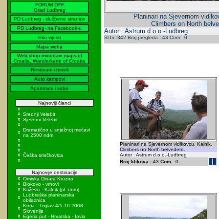
FORUM OFF
Grad Ludbreg
Planinari na Sjevernom vidiko
PD Ludbreg - službene stranice
Climbers on North belve
PD Ludbreg- na Facebook-u
Autor : Astrum d.o.o.-Ludbreg
Eko vijesti
Sl.br: 342 Broj pregleda : 43 Com : 0
Mapa weba
Web shop mountain maps of
Croatia, Wanderkarte of Croatia
Restorani i hoteli
Auto kampovi
Apartmani i sobe
Najnoviji članci
Srednji Velebit
Sjeverni Velebit
Dramatično u snježnoj mećavi
na 2500 ndm
Planinari na Sjevernom vidikovcu. Kalnik.
Climbers on North belvedere.
Autor : Astrum d.o.o.-Ludbreg
Češka smrčkovica
Broj klikova :
43
Com :
0
Najnovije destinacije
Omiska Dinara Kruzno
Biokovo - vrhovi
Križevci - Kalnik (pl. dom)
Ludbreška planinarska
obilaznica
Krma - Triglav 4/5.10.2008
Slovenija
Egeria put - Hrvatska - Iovia