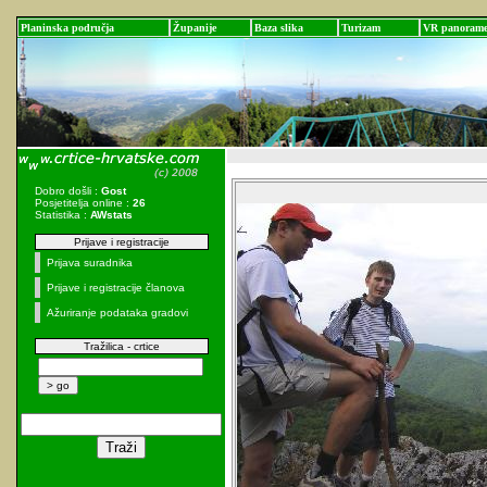
Planinska područja
Županije
Baza slika
Turizam
VR panoram
Dobro došli :
Gost
Posjetitelja online :
26
Statistika :
AWstats
Prijave i registracije
Prijava suradnika
Prijave i registracije članova
Ažuriranje podataka gradovi
Tražilica - crtice