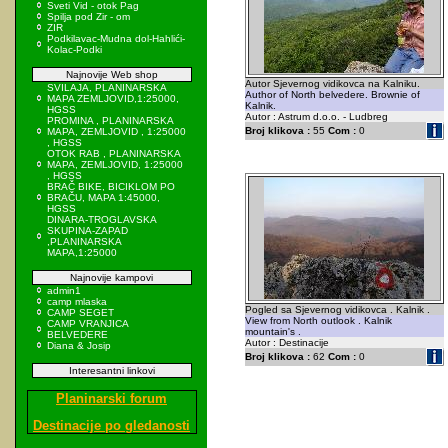
Sveti Vid - otok Pag
Spilja pod Zir - om
ZIR
Podkilavac-Mudna dol-Hahlići-
Kolac-Podki
Najnovije Web shop
Autor Sjevernog vidikovca na Kalniku.
SVILAJA, PLANINARSKA
Author of North belvedere. Brownie of
MAPA ZEMLJOVID,1:25000,
Kalnik.
HGSS
Autor : Astrum d.o.o. - Ludbreg
PROMINA , PLANINARSKA
Broj klikova :
55
Com :
0
MAPA, ZEMLJOVID , 1:25000
, HGSS
OTOK RAB , PLANINARSKA
MAPA, ZEMLJOVID, 1:25000
, HGSS
BRAČ BIKE, BICIKLOM PO
BRAČU, MAPA 1:45000,
HGSS
DINARA-TROGLAVSKA
SKUPINA-ZAPAD
,PLANINARSKA
MAPA,1:25000
Najnovije kampovi
admin1
camp mlaska
Pogled sa Sjevernog vidikovca . Kalnik .
CAMP SEGET
View from North outlook . Kalnik
CAMP VRANJICA
mountain's .
BELVEDERE
Autor : Destinacije
Diana & Josip
Broj klikova :
62
Com :
0
Interesantni linkovi
Planinarski forum
Destinacije po gledanosti