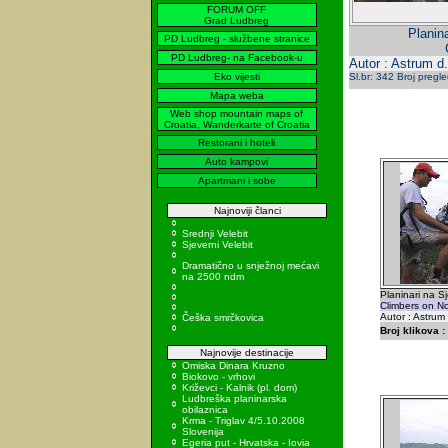
FORUM OFF
Grad Ludbreg
Planin
PD Ludbreg - službene stranice
PD Ludbreg- na Facebook-u
Autor : Astrum d
Eko vijesti
Sl.br: 342 Broj pregl
Mapa weba
Web shop mountain maps of
Croatia, Wanderkarte of Croatia
Restorani i hoteli
Auto kampovi
Apartmani i sobe
Najnoviji članci
Srednji Velebit
Sjeverni Velebit
Dramatično u snježnoj mećavi
na 2500 ndm
Planinari na S
Climbers on No
Autor : Astrum
Češka smrčkovica
Broj klikova :
Najnovije destinacije
Omiska Dinara Kruzno
Biokovo - vrhovi
Križevci - Kalnik (pl. dom)
Ludbreška planinarska
obilaznica
Krma - Triglav 4/5.10.2008
Slovenija
Egeria put - Hrvatska - Iovia