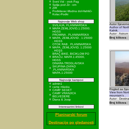
Sveti Vid - otok Pag
Spilja pod Zir - om
ZIR
Podkilavac-Mudna dol-Hahlići-
Kolac-Podki
Najnovije Web shop
Autor Sjeverno
SVILAJA, PLANINARSKA
Author of Nort
MAPA ZEMLJOVID,1:25000,
Kalnik.
HGSS
Autor : Astrum
PROMINA , PLANINARSKA
Broj klikova :
MAPA, ZEMLJOVID , 1:25000
, HGSS
OTOK RAB , PLANINARSKA
MAPA, ZEMLJOVID, 1:25000
, HGSS
BRAČ BIKE, BICIKLOM PO
BRAČU, MAPA 1:45000,
HGSS
DINARA-TROGLAVSKA
SKUPINA-ZAPAD
,PLANINARSKA
MAPA,1:25000
Najnovije kampovi
admin1
camp mlaska
Pogled sa Sjev
CAMP SEGET
View from Nort
CAMP VRANJICA
mountain's .
BELVEDERE
Autor : Destina
Diana & Josip
Broj klikova :
Interesantni linkovi
Planinarski forum
Destinacije po gledanosti