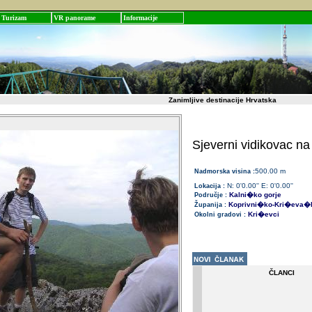
Turizam
VR panorame
Informacije
Zanimljive destinacije Hrvatska
Sjeverni vidikovac na
500.00 m
Nadmorska visina :
N: 0'0.00'' E: 0'0.00''
Lokacija :
Kalni�ko gorje
Područje :
Koprivni�ko-Kri�eva�
Županija :
Kri�evci
Okolni gradovi :
ČLANCI