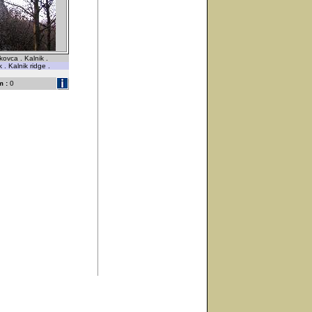
ovca . Kalnik .
. Kalnik ridge .
 :
0