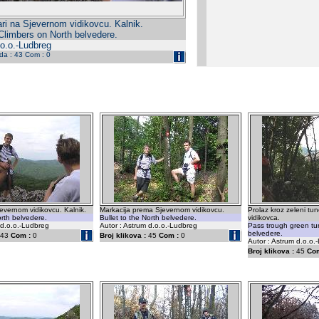
ari na Sjevernom vidikovcu. Kalnik.
Climbers on North belvedere.
.o.o.-Ludbreg
eda : 43 Com : 0
jevernom vidikovcu. Kalnik.
Markacija prema Sjevernom vidikovcu.
Prolaz kroz zeleni tu
rth belvedere.
Bullet to the North belvedere.
vidikovca.
 d.o.o.-Ludbreg
Autor : Astrum d.o.o.-Ludbreg
Pass trough green tun
belvedere.
43
Com :
0
Broj klikova :
45
Com :
0
Autor : Astrum d.o.o.
Broj klikova :
45
Com