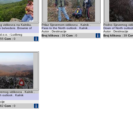
g vidikovca na Kalniku.
Prilaz Sjevernom vidikovcu . Kalnik .
Podno Sjevernog vidik
h belvedere. Brownie of
Pass to the North outlook . Kalnik .
Down of North outlook 
Autor : Destinacije
Autor : Destinacije
 d.o.o. - Ludbreg
Broj klikova :
39
Com :
0
Broj klikova :
39
Com
55
Com :
0
ernog vidikovca . Kalnik .
h outlook . Kalnik
cije
62
Com :
0