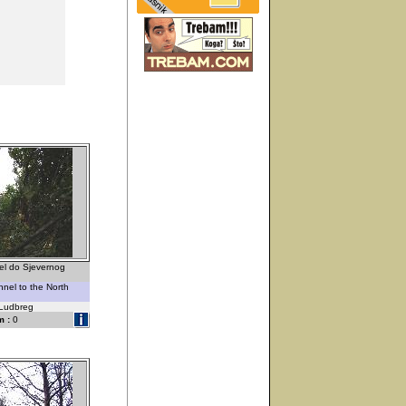
nel do Sjevernog
nel to the North
-Ludbreg
 :
0