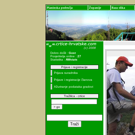
Planinska područja
Županije
Baza slika
Dobro došli :
Gost
Posjetitelja online :
27
Statistika :
AWstats
Prijave i registracije
Prijava suradnika
Prijave i registracije članova
Ažuriranje podataka gradovi
Tražilica - crtice