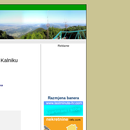
Reklame
 Kalniku
ka
Razmjena banera