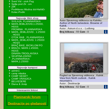
Sveti Vid - otok Pag
Spilja pod Zir - om
ZIR
Podkilavac-Mudna dol-Hahlići-
Kolac-Podki
Najnovije Web shop
Autor Sjevernog vidikovca na Kalniku.
SVILAJA, PLANINARSKA
Author of North belvedere. Brownie of
MAPA ZEMLJOVID,1:25000,
Kalnik.
HGSS
Autor : Astrum d.o.o. - Ludbreg
PROMINA , PLANINARSKA
Broj klikova :
55
Com :
0
MAPA, ZEMLJOVID , 1:25000
, HGSS
OTOK RAB , PLANINARSKA
MAPA, ZEMLJOVID, 1:25000
, HGSS
BRAČ BIKE, BICIKLOM PO
BRAČU, MAPA 1:45000,
HGSS
DINARA-TROGLAVSKA
SKUPINA-ZAPAD
,PLANINARSKA
MAPA,1:25000
Najnovije kampovi
admin1
camp mlaska
Pogled sa Sjevernog vidikovca . Kalnik .
CAMP SEGET
View from North outlook . Kalnik
CAMP VRANJICA
mountain's .
BELVEDERE
Autor : Destinacije
Diana & Josip
Broj klikova :
62
Com :
0
Interesantni linkovi
Planinarski forum
Destinacije po gledanosti