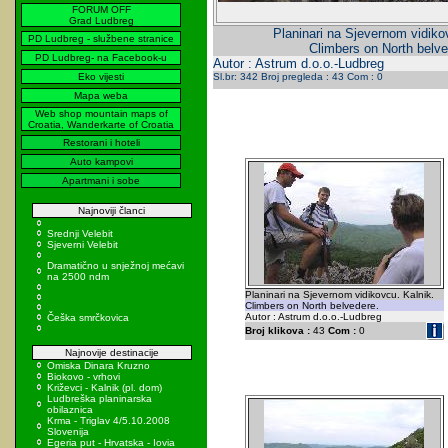
FORUM OFF
Grad Ludbreg
Planinari na Sjevernom vidiko
PD Ludbreg - službene stranice
Climbers on North belve
PD Ludbreg- na Facebook-u
Autor : Astrum d.o.o.-Ludbreg
Eko vijesti
Sl.br: 342 Broj pregleda : 43 Com : 0
Mapa weba
Web shop mountain maps of
Croatia, Wanderkarte of Croatia
Restorani i hoteli
Auto kampovi
Apartmani i sobe
Najnoviji članci
Srednji Velebit
Sjeverni Velebit
Dramatično u snježnoj mećavi
na 2500 ndm
Planinari na Sjevernom vidikovcu. Kalnik.
Climbers on North belvedere.
Autor : Astrum d.o.o.-Ludbreg
Češka smrčkovica
Broj klikova :
43
Com :
0
Najnovije destinacije
Omiska Dinara Kruzno
Biokovo - vrhovi
Križevci - Kalnik (pl. dom)
Ludbreška planinarska
obilaznica
Krma - Triglav 4/5.10.2008
Slovenija
Egeria put - Hrvatska - Iovia