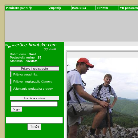
Planinska područja
Županije
Baza slika
Turizam
VR panoram
Dobro došli :
Gost
Posjetitelja online :
15
Statistika :
AWstats
Prijave i registracije
Prijava suradnika
Prijave i registracije članova
Ažuriranje podataka gradovi
Tražilica - crtice