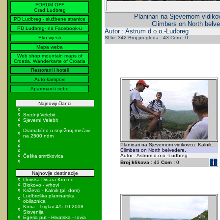
FORUM OFF
Grad Ludbreg
Planinari na Sjevernom vidiko
PD Ludbreg - službene stranice
Climbers on North belve
PD Ludbreg- na Facebook-u
Autor : Astrum d.o.o.-Ludbreg
Eko vijesti
Sl.br: 342 Broj pregleda : 43 Com : 0
Mapa weba
Web shop mountain maps of
Croatia, Wanderkarte of Croatia
Restorani i hoteli
Auto kampovi
Apartmani i sobe
Najnoviji članci
Srednji Velebit
Sjeverni Velebit
Dramatično u snježnoj mećavi
na 2500 ndm
Planinari na Sjevernom vidikovcu. Kalnik.
Climbers on North belvedere.
Autor : Astrum d.o.o.-Ludbreg
Češka smrčkovica
Broj klikova :
43
Com :
0
Najnovije destinacije
Omiska Dinara Kruzno
Biokovo - vrhovi
Križevci - Kalnik (pl. dom)
Ludbreška planinarska
obilaznica
Krma - Triglav 4/5.10.2008
Slovenija
Egeria put - Hrvatska - Iovia