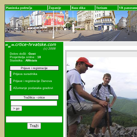
Planinska područja
Županije
Baza slika
Turizam
VR panoram
Dobro došli :
Gost
Posjetitelja online :
18
Statistika :
AWstats
Prijave i registracije
Prijava suradnika
Prijave i registracije članova
Ažuriranje podataka gradovi
Tražilica - crtice