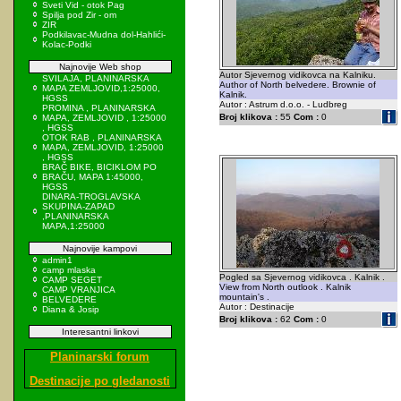
Sveti Vid - otok Pag
Spilja pod Zir - om
ZIR
Podkilavac-Mudna dol-Hahlići-
Kolac-Podki
Najnovije Web shop
Autor Sjevernog vidikovca na Kalniku.
SVILAJA, PLANINARSKA
Author of North belvedere. Brownie of
MAPA ZEMLJOVID,1:25000,
Kalnik.
HGSS
Autor : Astrum d.o.o. - Ludbreg
PROMINA , PLANINARSKA
Broj klikova :
55
Com :
0
MAPA, ZEMLJOVID , 1:25000
, HGSS
OTOK RAB , PLANINARSKA
MAPA, ZEMLJOVID, 1:25000
, HGSS
BRAČ BIKE, BICIKLOM PO
BRAČU, MAPA 1:45000,
HGSS
DINARA-TROGLAVSKA
SKUPINA-ZAPAD
,PLANINARSKA
MAPA,1:25000
Najnovije kampovi
admin1
camp mlaska
Pogled sa Sjevernog vidikovca . Kalnik .
CAMP SEGET
View from North outlook . Kalnik
CAMP VRANJICA
mountain's .
BELVEDERE
Autor : Destinacije
Diana & Josip
Broj klikova :
62
Com :
0
Interesantni linkovi
Planinarski forum
Destinacije po gledanosti