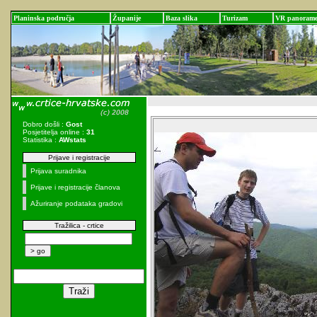
Planinska područja
Županije
Baza slika
Turizam
VR panoram
Dobro došli :
Gost
Posjetitelja online :
31
Statistika :
AWstats
Prijave i registracije
Prijava suradnika
Prijave i registracije članova
Ažuriranje podataka gradovi
Tražilica - crtice