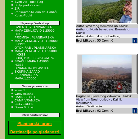
Sveti Vid - otok Pag
Spilja pod Zir - om
ZIR
Podkilavac-Mudna dol-Hahlići-
Kolac-Podki
Najnovije Web shop
Autor Sjevernog vidikovca na Kalniku.
SVILAJA, PLANINARSKA
Author of North belvedere. Brownie of
MAPA ZEMLJOVID,1:25000,
Kalnik.
HGSS
Autor : Astrum d.o.o. - Ludbreg
PROMINA , PLANINARSKA
Broj klikova :
55
Com :
0
MAPA, ZEMLJOVID , 1:25000
, HGSS
OTOK RAB , PLANINARSKA
MAPA, ZEMLJOVID, 1:25000
, HGSS
BRAČ BIKE, BICIKLOM PO
BRAČU, MAPA 1:45000,
HGSS
DINARA-TROGLAVSKA
SKUPINA-ZAPAD
,PLANINARSKA
MAPA,1:25000
Najnovije kampovi
admin1
camp mlaska
Pogled sa Sjevernog vidikovca . Kalnik .
CAMP SEGET
View from North outlook . Kalnik
CAMP VRANJICA
mountain's .
BELVEDERE
Autor : Destinacije
Diana & Josip
Broj klikova :
62
Com :
0
Interesantni linkovi
Planinarski forum
Destinacije po gledanosti