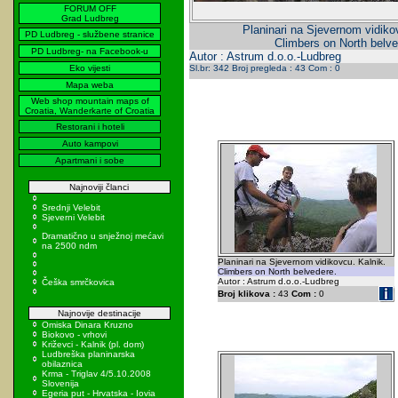
FORUM OFF
Grad Ludbreg
Planinari na Sjevernom vidiko
PD Ludbreg - službene stranice
Climbers on North belve
PD Ludbreg- na Facebook-u
Autor : Astrum d.o.o.-Ludbreg
Eko vijesti
Sl.br: 342 Broj pregleda : 43 Com : 0
Mapa weba
Web shop mountain maps of
Croatia, Wanderkarte of Croatia
Restorani i hoteli
Auto kampovi
Apartmani i sobe
Najnoviji članci
Srednji Velebit
Sjeverni Velebit
Dramatično u snježnoj mećavi
na 2500 ndm
Planinari na Sjevernom vidikovcu. Kalnik.
Climbers on North belvedere.
Autor : Astrum d.o.o.-Ludbreg
Češka smrčkovica
Broj klikova :
43
Com :
0
Najnovije destinacije
Omiska Dinara Kruzno
Biokovo - vrhovi
Križevci - Kalnik (pl. dom)
Ludbreška planinarska
obilaznica
Krma - Triglav 4/5.10.2008
Slovenija
Egeria put - Hrvatska - Iovia