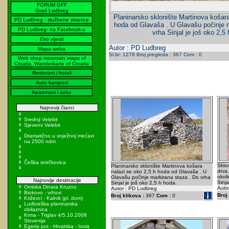
FORUM OFF
Grad Ludbreg
Planinarsko sklonište Martinova košara
PD Ludbreg - službene stranice
hoda od Glavaša . U Glavašu počinje m
PD Ludbreg- na Facebook-u
vrha Sinjal je još oko 2,5
Eko vijesti
Autor : PD Ludbreg
Mapa weba
Sl.br: 1278 Broj pregleda : 367 Com : 0
Web shop mountain maps of
Croatia, Wanderkarte of Croatia
Restorani i hoteli
Auto kampovi
Apartmani i sobe
Najnoviji članci
Srednji Velebit
Sjeverni Velebit
Dramatično u snježnoj mećavi
na 2500 ndm
Češka smrčkovica
Sklo
Planinarsko sklonište Martinova košara
drva.
nalazi se oko 2,5 h hoda od Glavaša . U
okoli
Glavašu počinje markirana staza . Do vrha
Najnovije destinacije
Sinjal
Sinjal je još oko 2,5 h hoda.
Omiska Dinara Kruzno
Auto
Autor : PD Ludbreg
Biokovo - vrhovi
Broj 
Broj klikova :
367
Com :
0
Križevci - Kalnik (pl. dom)
Ludbreška planinarska
obilaznica
Krma - Triglav 4/5.10.2008
Slovenija
Egeria put - Hrvatska - Iovia