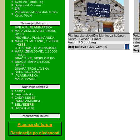
Sveti Vid - otok Pag
Spilja pod Zir - om
ZIR
Podkilavac-Mudna dol-Hahlići-
Kolac-Podki
Najnovije Web shop
SVILAJA, PLANINARSKA
MAPA ZEMLJOVID,1:25000,
HGSS
Planinarsko sklonište Martinova košara .
Polo
PROMINA , PLANINARSKA
Kijevo . Glavaš . Dinara .
masi
MAPA, ZEMLJOVID , 1:25000
Autor : PD Ludbreg
s des
, HGSS
Auto
Broj klikova :
328
Com :
0
OTOK RAB , PLANINARSKA
Broj 
MAPA, ZEMLJOVID, 1:25000
, HGSS
BRAČ BIKE, BICIKLOM PO
BRAČU, MAPA 1:45000,
HGSS
DINARA-TROGLAVSKA
SKUPINA-ZAPAD
,PLANINARSKA
MAPA,1:25000
Najnovije kampovi
admin1
camp mlaska
CAMP SEGET
CAMP VRANJICA
BELVEDERE
Diana & Josip
Interesantni linkovi
Planinarski forum
Destinacije po gledanosti