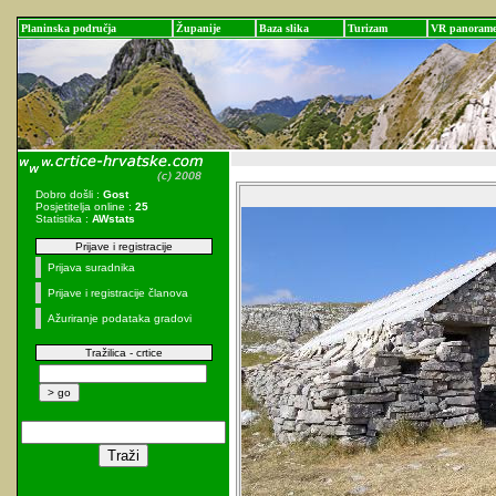
Planinska područja
Županije
Baza slika
Turizam
VR panoram
Dobro došli :
Gost
Posjetitelja online :
25
Statistika :
AWstats
Prijave i registracije
Prijava suradnika
Prijave i registracije članova
Ažuriranje podataka gradovi
Tražilica - crtice