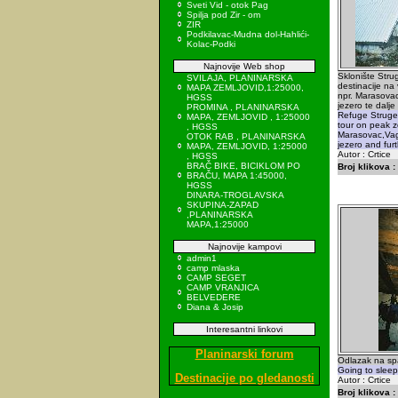
Sveti Vid - otok Pag
Spilja pod Zir - om
ZIR
Podkilavac-Mudna dol-Hahlići-
Kolac-Podki
Najnovije Web shop
Sklonište Stru
SVILAJA, PLANINARSKA
destinacije na
MAPA ZEMLJOVID,1:25000,
npr. Marasovac
HGSS
jezero te dalj
PROMINA , PLANINARSKA
Refuge Struge 
MAPA, ZEMLJOVID , 1:25000
tour on peak z
, HGSS
Marasovac,Vag
OTOK RAB , PLANINARSKA
jezero and fur
MAPA, ZEMLJOVID, 1:25000
Autor : Crtice
, HGSS
BRAČ BIKE, BICIKLOM PO
Broj klikova :
BRAČU, MAPA 1:45000,
HGSS
DINARA-TROGLAVSKA
SKUPINA-ZAPAD
,PLANINARSKA
MAPA,1:25000
Najnovije kampovi
admin1
camp mlaska
CAMP SEGET
CAMP VRANJICA
BELVEDERE
Diana & Josip
Interesantni linkovi
Planinarski forum
Odlazak na sp
Going to slee
Destinacije po gledanosti
Autor : Crtice
Broj klikova :