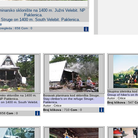
ninarsko sklonište na 1400 m. Južni Velebit. NP
Paklenica.
Struge on 1400 m. South Velebit. Paklenica.
e
 pregleda : 658 Com : 0
Skupina izletnika kod
Group of hiker's on t
rsko sklonište na 1400 m.
Boravak planinara kod skloništa Struge.
Autor : Crtice
 NP Paklenica.
Stay climber's on the refuge Struge.
 on 1400 m. South Velebit.
Paklenica.
Broj klikova :
547
C
Autor : Crtice
Broj klikova :
710
Com :
0
658
Com :
0