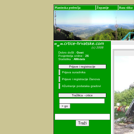
Planinska područja
Županije
Baza slika
Dobro došli :
Gost
Posjetitelja online :
26
Statistika :
AWstats
Prijave i registracije
Prijava suradnika
Prijave i registracije članova
Ažuriranje podataka gradovi
Tražilica - crtice