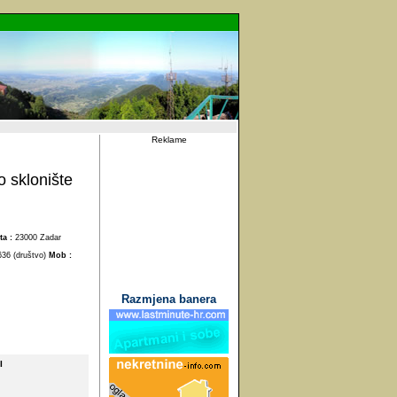
Reklame
o sklonište
ta :
23000 Zadar
636 (društvo)
Mob :
Razmjena banera
I