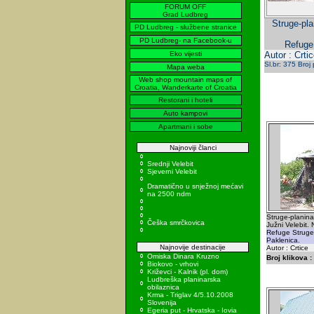
FORUM OFF
Grad Ludbreg
Struge-pla
PD Ludbreg - službene stranice
PD Ludbreg- na Facebook-u
Refuge 
Eko vijesti
Autor : Crtic
Sl.br: 375 Broj
Mapa weba
Web shop mountain maps of
Croatia, Wanderkarte of Croatia
Restorani i hoteli
Auto kampovi
Apartmani i sobe
Najnoviji članci
Srednji Velebit
Sjeverni Velebit
Dramatično u snježnoj mećavi
na 2500 ndm
Struge-planina
Češka smrčkovica
Južni Velebit.
Refuge Struge
Paklenica.
Najnovije destinacije
Autor : Crtice
Omiska Dinara Kruzno
Broj klikova :
Biokovo - vrhovi
Križevci - Kalnik (pl. dom)
Ludbreška planinarska
obilaznica
Krma - Triglav 4/5.10.2008
Slovenija
Egeria put - Hrvatska - Iovia