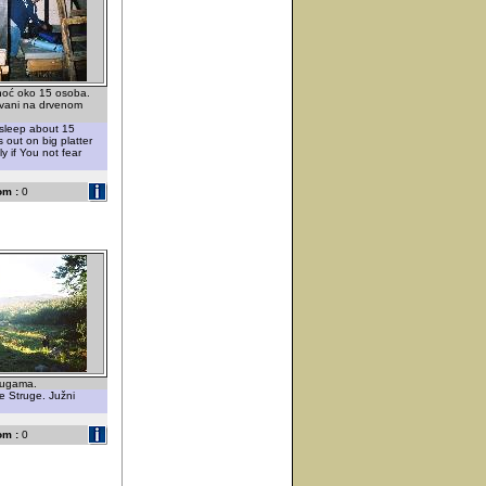
noć oko 15 osoba.
 vani na drvenom
 sleep about 15
 out on big platter
y if You not fear
om :
0
rugama.
e Struge. Južni
om :
0