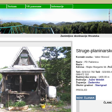
Turizam
VR panorame
Informacije
Zanimljive destinacije Hrvatska
Struge-planinarsk
Kontakt osoba :
Valter Morović
Naziv :
PD Paklenica
Naziv :
Adresa :
Majke Margarite bb ,
Poš
Tel1 :
023/213 792
Tel2 :
023/301-
099/472 310
Nadmorska visina :
1400.00 m
Južni Velebit
Područje :
Zadarska
Županija :
Starigrad
Okolni gradovi :
PREGLED
ČLANC