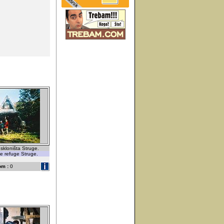
 skloništa Struge.
he refuge Struge.
om :
0