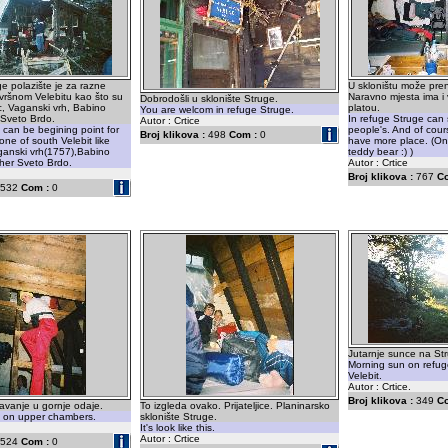
ge polazište je za razne
U skloništu može pre
 vršnom Velebitu kao što su
Naravno mjesta ima i
Dobrodošli u sklonište Struge.
, Vaganski vrh, Babino
platou.
You are welcom in refuge Struge.
e Sveto Brdo.
In refuge Struge can
Autor : Crtice
can be begining point for
people's. And of cours
Broj klikova :
498
Com :
0
one of south Velebit like
have more place. (Onl
anski vrh(1757),Babino
teddy bear :) )
ther Sveto Brdo.
Autor : Crtice
Broj klikova :
767
C
532
Com :
0
Jutarnje sunce na St
Morning sun on refug
Velebit.
Autor : Crtice.
Broj klikova :
349
C
avanje u gornje odaje.
To izgleda ovako. Prijateljice. Planinarsko
p on upper chambers.
sklonište Struge.
It's look like this.
Autor : Crtice
524
Com :
0