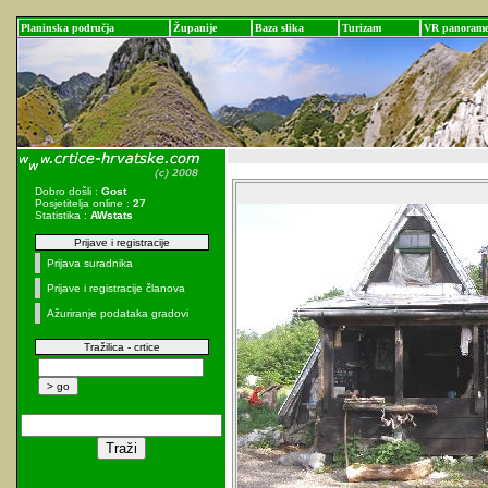
Planinska područja
Županije
Baza slika
Turizam
VR panoram
Dobro došli :
Gost
Posjetitelja online :
27
Statistika :
AWstats
Prijave i registracije
Prijava suradnika
Prijave i registracije članova
Ažuriranje podataka gradovi
Tražilica - crtice