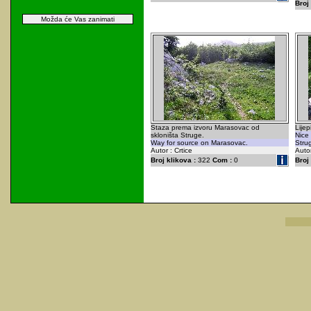
Broj 
Možda će Vas zanimati
Staza prema izvoru Marasovac od
Lijep
skloništa Struge.
Nice
Way for source on Marasovac.
Stru
Autor : Crtice
Autor
Broj klikova :
322
Com :
0
Broj 