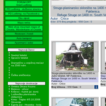
FORUM OFF
Grad Ludbreg
Struge-planinarsko sklonište na 1400 
PD Ludbreg - službene stranice
Paklenica.
PD Ludbreg- na Facebook-u
Refuge Struge on 1400 m. South Vel
Eko vijesti
Autor : Crtice
Sl.br: 375 Broj pregleda : 658 Com : 0
Mapa weba
Web shop mountain maps of
Croatia, Wanderkarte of Croatia
Restorani i hoteli
Auto kampovi
Apartmani i sobe
Najnoviji članci
Srednji Velebit
Sjeverni Velebit
Dramatično u snježnoj mećavi
na 2500 ndm
Struge-planinarsko sklonište na 1400 m.
Bora
Češka smrčkovica
Južni Velebit. NP Paklenica.
Stay 
Refuge Struge on 1400 m. South Velebit.
Pakl
Paklenica.
Autor
Najnovije destinacije
Autor : Crtice
Broj 
Omiska Dinara Kruzno
Broj klikova :
658
Com :
0
Biokovo - vrhovi
Križevci - Kalnik (pl. dom)
Ludbreška planinarska
obilaznica
Krma - Triglav 4/5.10.2008
Slovenija
Egeria put - Hrvatska - Iovia