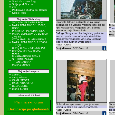
Sveti Vid - otok Pag
Spilja pod Zir - om
ZIR
Podkilavac-Mudna dol-Hahlići-
Kolac-Podki
Najnovije Web shop
Sklonište Struge polazište je za razne
SVILAJA, PLANINARSKA
destinacije na vršnom Velebitu kao što su
MAPA ZEMLJOVID,1:25000,
Dobro
npr. Marasovac, Vaganski vrh, Babino
HGSS
You 
jezero te dalje Sveto Brdo.
PROMINA , PLANINARSKA
Autor
Refuge Struge can be begining point for
MAPA, ZEMLJOVID , 1:25000
Broj 
tour on peak zone of south Velebit like
, HGSS
Marasovac,Vaganski vrh(1757),Babino
OTOK RAB , PLANINARSKA
jezero and further Sveto Brdo.
MAPA, ZEMLJOVID, 1:25000
Autor : Crtice
, HGSS
BRAČ BIKE, BICIKLOM PO
Broj klikova :
532
Com :
0
BRAČU, MAPA 1:45000,
HGSS
DINARA-TROGLAVSKA
SKUPINA-ZAPAD
,PLANINARSKA
MAPA,1:25000
Najnovije kampovi
admin1
camp mlaska
CAMP SEGET
CAMP VRANJICA
BELVEDERE
Diana & Josip
Interesantni linkovi
Planinarski forum
Odlazak na spavanje u gornje odaje.
To iz
Going to sleep on upper chambers.
sklon
Destinacije po gledanosti
Autor : Crtice
It's l
Autor
Broj klikova :
524
Com :
0