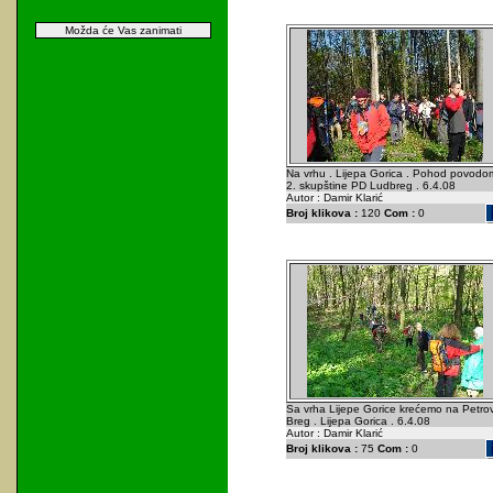
Možda će Vas zanimati
Na vrhu . Lijepa Gorica . Pohod povodo
2. skupštine PD Ludbreg . 6.4.08
Autor : Damir Klarić
Broj klikova :
120
Com :
0
Sa vrha Lijepe Gorice krećemo na Petro
Breg . Lijepa Gorica . 6.4.08
Autor : Damir Klarić
Broj klikova :
75
Com :
0