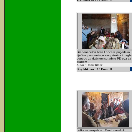
Gradonačelnik Ivan Lončarić prigodnim
riječima pozdravio je sve prisutne i nagla
potrebu za daljnjom suradnju PD-ova sa
gradom .
Autor : Damir Klarić
Broj klikova :
47
Com :
0
Fotka sa skupštine . Gradonačelnik