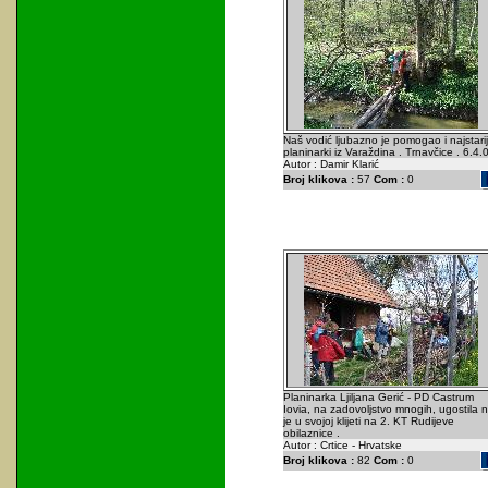
Naš vodić ljubazno je pomogao i najstarij
planinarki iz Varaždina . Trnavčice . 6.4.
Autor : Damir Klarić
Broj klikova :
57
Com :
0
Planinarka Ljiljana Gerić - PD Castrum
Iovia, na zadovoljstvo mnogih, ugostila 
je u svojoj klijeti na 2. KT Rudijeve
obilaznice .
Autor : Crtice - Hrvatske
Broj klikova :
82
Com :
0