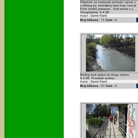
Pripreme za nastavak pohoda i spust u
Ludbreg po zanimljivoj stazi koju nam je
Ervin (vodić) pokazao . Kod doma u L.
Vinogradima. 6.4.08
Autor : Damir Klarić
Broj klikova :
71
Com :
0
Bednja kod splavi na drugu stranu .
6.4.08. Povratak autima .
Autor : Damir Klarić
Broj klikova :
57
Com :
0