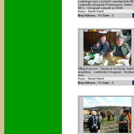
Ludbrega Ivan Lončarić i predsjednik M
Ludbreški vinogradi Podvezanec Zlatko .
MO L. Vinogradi ustupili su DOM .
Autor : Damir Klarić
Broj klikova :
60
Com :
0
Slikaj ili pucam . Detalj sa druženja nako
skupštine . Ludbreški Vinogradi . Društve
dom .
Autor : Damir Klarić
Broj klikova :
53
Com :
0