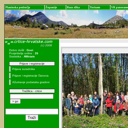
Planinska područja
Županije
Baza slika
Turizam
VR panoram
Dobro došli :
Gost
Posjetitelja online :
26
Statistika :
AWstats
Prijave i registracije
Prijava suradnika
Prijave i registracije članova
Ažuriranje podataka gradovi
Tražilica - crtice