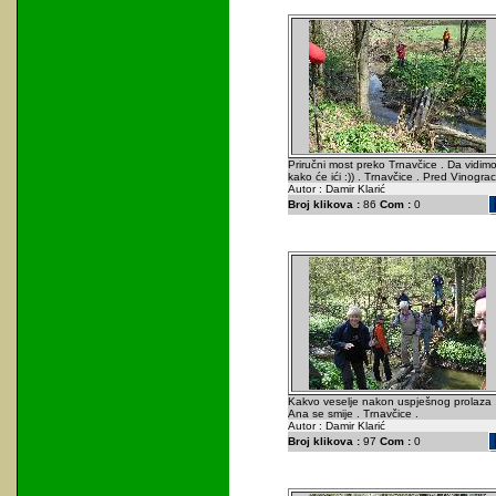
Priručni most preko Trnavčice . Da vidim
kako će ići :)) . Trnavčice . Pred Vinograci
Autor : Damir Klarić
Broj klikova :
86
Com :
0
Kakvo veselje nakon uspješnog prolaza 
Ana se smije . Trnavčice .
Autor : Damir Klarić
Broj klikova :
97
Com :
0