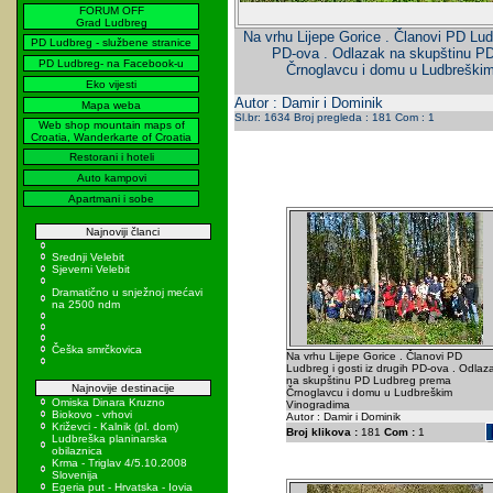
FORUM OFF
Grad Ludbreg
Na vrhu Lijepe Gorice . Članovi PD Ludb
PD Ludbreg - službene stranice
PD-ova . Odlazak na skupštinu P
PD Ludbreg- na Facebook-u
Črnoglavcu i domu u Ludbreški
Eko vijesti
Autor : Damir i Dominik
Mapa weba
Sl.br: 1634 Broj pregleda : 181 Com : 1
Web shop mountain maps of
Croatia, Wanderkarte of Croatia
Restorani i hoteli
Auto kampovi
Apartmani i sobe
Najnoviji članci
Srednji Velebit
Sjeverni Velebit
Dramatično u snježnoj mećavi
na 2500 ndm
Češka smrčkovica
Na vrhu Lijepe Gorice . Članovi PD
Ludbreg i gosti iz drugih PD-ova . Odlaz
na skupštinu PD Ludbreg prema
Najnovije destinacije
Črnoglavcu i domu u Ludbreškim
Omiska Dinara Kruzno
Vinogradima
Biokovo - vrhovi
Autor : Damir i Dominik
Križevci - Kalnik (pl. dom)
Broj klikova :
181
Com :
1
Ludbreška planinarska
obilaznica
Krma - Triglav 4/5.10.2008
Slovenija
Egeria put - Hrvatska - Iovia