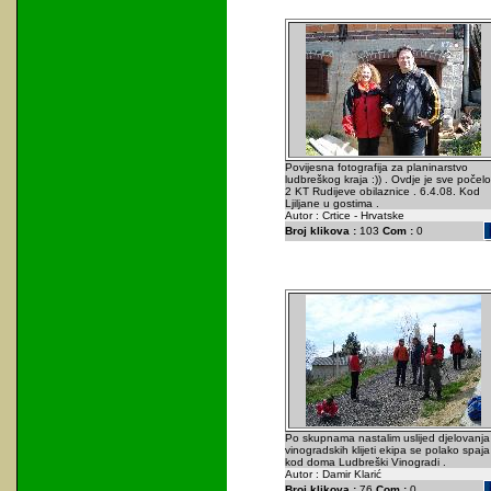
Povijesna fotografija za planinarstvo
ludbreškog kraja :)) . Ovdje je sve počelo
2 KT Rudijeve obilaznice . 6.4.08. Kod
Ljiljane u gostima .
Autor : Crtice - Hrvatske
Broj klikova :
103
Com :
0
Po skupnama nastalim uslijed djelovanja
vinogradskih klijeti ekipa se polako spaja
kod doma Ludbreški Vinogradi .
Autor : Damir Klarić
Broj klikova :
76
Com :
0