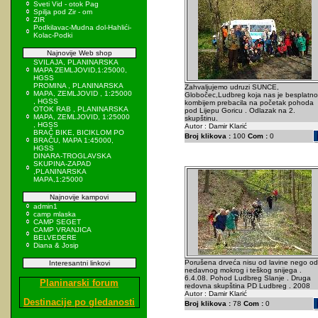
Sveti Vid - otok Pag
Spilja pod Zir - om
ZIR
Podkilavac-Mudna dol-Hahlići-
Kolac-Podki
Najnovije Web shop
SVILAJA, PLANINARSKA
MAPA ZEMLJOVID,1:25000,
HGSS
PROMINA , PLANINARSKA
Zahvaljujemo udruzi SUNCE,
MAPA, ZEMLJOVID , 1:25000
Globočec,Ludbreg koja nas je besplatno
, HGSS
kombijem prebacila na početak pohoda
OTOK RAB , PLANINARSKA
pod Lijepu Goricu . Odlazak na 2.
MAPA, ZEMLJOVID, 1:25000
skupštinu.
, HGSS
Autor : Damir Klarić
BRAČ BIKE, BICIKLOM PO
Broj klikova :
100
Com :
0
BRAČU, MAPA 1:45000,
HGSS
DINARA-TROGLAVSKA
SKUPINA-ZAPAD
,PLANINARSKA
MAPA,1:25000
Najnovije kampovi
admin1
camp mlaska
CAMP SEGET
CAMP VRANJICA
BELVEDERE
Diana & Josip
Porušena drveća nisu od lavine nego od
Interesantni linkovi
nedavnog mokrog i teškog snijega .
6.4.08. Pohod Ludbreg Slanje . Druga
Planinarski forum
redovna skupština PD Ludbreg . 2008
Autor : Damir Klarić
Destinacije po gledanosti
Broj klikova :
78
Com :
0