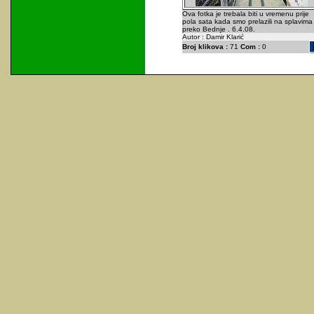
Ova fotka je trebala biti u vremenu prije
pola sata kada smo prelazili na splavima
preko Bednje . 6.4.08.
Autor : Damir Klarić
Broj klikova :
71
Com :
0