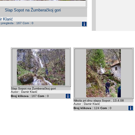
Slap Sopot na Žumberačkoj gori
r Klarić
j pregleda : 167 Com : 0
Slap Sopot na Žumberačkoj gori
Autor : Damir Klarić
Broj klikova :
167
Com :
0
Nikola pri dnu slapa Sopot . 13.4.08
Autor : Damir Klarić
Broj klikova :
124
Com :
0