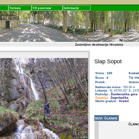
Turizam
VR panorame
Informacije
Zanimljive destinacije Hrvatska
Slap Sopot
100
Visina :
Kaskad
4
Tip sla
Širina :
Protok :
Vodotok
Nadmorska visina :
550.00 m
N: 45'55.00'' E: 23'5
Lokacija :
Žumberačka gora
Područje :
Zagrebačka
Županija :
Krašić
Okolni gradovi :
ČLANC