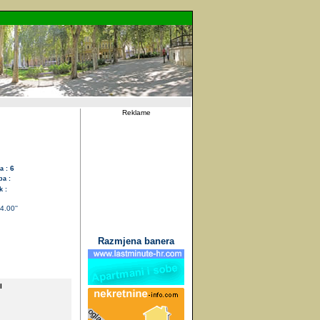
Reklame
6
a :
pa :
 :
4.00''
Razmjena banera
I