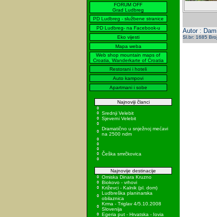
FORUM OFF
Grad Ludbreg
PD Ludbreg - službene stranice
PD Ludbreg- na Facebook-u
Autor : Dami
Eko vijesti
Sl.br: 1685 Bro
Mapa weba
Web shop mountain maps of
Croatia, Wanderkarte of Croatia
Restorani i hoteli
Auto kampovi
Apartmani i sobe
Najnoviji članci
Srednji Velebit
Sjeverni Velebit
Dramatično u snježnoj mećavi
na 2500 ndm
Češka smrčkovica
Najnovije destinacije
Omiska Dinara Kruzno
Biokovo - vrhovi
Križevci - Kalnik (pl. dom)
Ludbreška planinarska
obilaznica
Krma - Triglav 4/5.10.2008
Slovenija
Egeria put - Hrvatska - Iovia