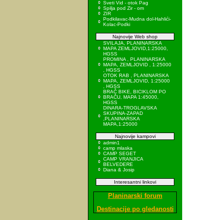
Sveti Vid - otok Pag
Spilja pod Zir - om
ZIR
Podkilavac-Mudna dol-Hahlići-
Kolac-Podki
Najnovije Web shop
SVILAJA, PLANINARSKA
MAPA ZEMLJOVID,1:25000,
HGSS
PROMINA , PLANINARSKA
MAPA, ZEMLJOVID , 1:25000
, HGSS
OTOK RAB , PLANINARSKA
MAPA, ZEMLJOVID, 1:25000
, HGSS
BRAČ BIKE, BICIKLOM PO
BRAČU, MAPA 1:45000,
HGSS
DINARA-TROGLAVSKA
SKUPINA-ZAPAD
,PLANINARSKA
MAPA,1:25000
Najnovije kampovi
admin1
camp mlaska
CAMP SEGET
CAMP VRANJICA
BELVEDERE
Diana & Josip
Interesantni linkovi
Planinarski forum
Destinacije po gledanosti