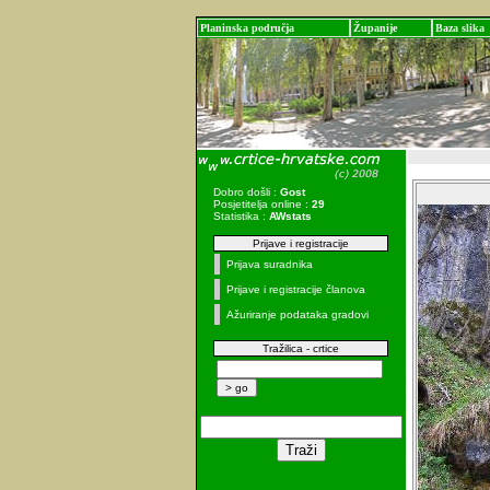
Planinska područja
Županije
Baza slika
Dobro došli :
Gost
Posjetitelja online :
29
Statistika :
AWstats
Prijave i registracije
Prijava suradnika
Prijave i registracije članova
Ažuriranje podataka gradovi
Tražilica - crtice