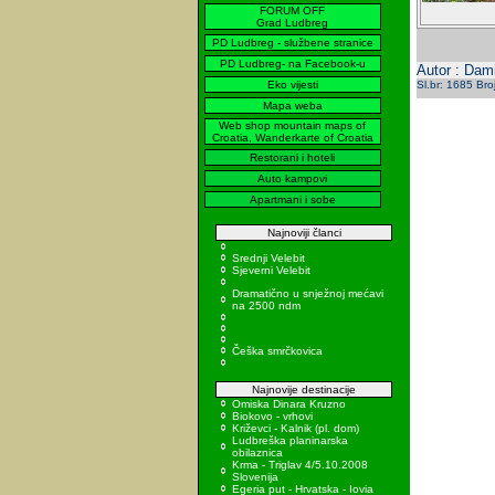
FORUM OFF
Grad Ludbreg
PD Ludbreg - službene stranice
PD Ludbreg- na Facebook-u
Autor : Dami
Eko vijesti
Sl.br: 1685 Bro
Mapa weba
Web shop mountain maps of
Croatia, Wanderkarte of Croatia
Restorani i hoteli
Auto kampovi
Apartmani i sobe
Najnoviji članci
Srednji Velebit
Sjeverni Velebit
Dramatično u snježnoj mećavi
na 2500 ndm
Češka smrčkovica
Najnovije destinacije
Omiska Dinara Kruzno
Biokovo - vrhovi
Križevci - Kalnik (pl. dom)
Ludbreška planinarska
obilaznica
Krma - Triglav 4/5.10.2008
Slovenija
Egeria put - Hrvatska - Iovia