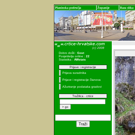
Planinska područja
Županije
Baza slika
Dobro došli :
Gost
Posjetitelja online :
22
Statistika :
AWstats
Prijave i registracije
Prijava suradnika
Prijave i registracije članova
Ažuriranje podataka gradovi
Tražilica - crtice