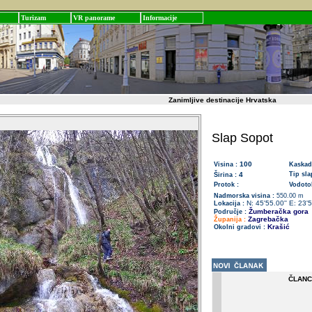
Turizam
VR panorame
Informacije
Zanimljive destinacije Hrvatska
Slap Sopot
100
Visina :
Kaskad
4
Tip sla
Širina :
Protok :
Vodotok
Nadmorska visina :
550.00 m
N: 45'55.00'' E: 23'5
Lokacija :
Žumberačka gora
Područje :
Zagrebačka
Županija :
Krašić
Okolni gradovi :
ČLANC