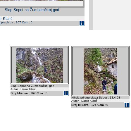
Slap Sopot na Žumberačkoj gori
r Klarić
j pregleda : 167 Com : 0
Slap Sopot na Žumberačkoj gori
Autor : Damir Klarić
Broj klikova :
167
Com :
0
Nikola pri dnu slapa Sopot . 13.4.08
Autor : Damir Klarić
Broj klikova :
124
Com :
0