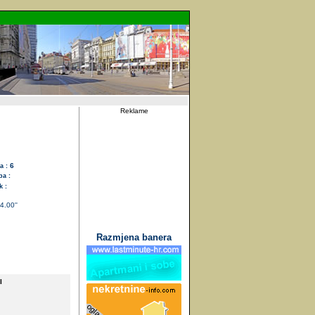
Reklame
6
a :
pa :
 :
4.00''
Razmjena banera
I