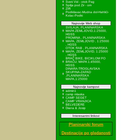
Sveti Vid - otok Pag
Spilja pod Zir - om
ZIR
Podkilavac-Mudna dol-Hahlići-
Kolac-Podki
Najnovije Web shop
SVILAJA, PLANINARSKA
MAPA ZEMLJOVID,1:25000,
HGSS
PROMINA , PLANINARSKA
MAPA, ZEMLJOVID , 1:25000
, HGSS
OTOK RAB , PLANINARSKA
MAPA, ZEMLJOVID, 1:25000
, HGSS
BRAČ BIKE, BICIKLOM PO
BRAČU, MAPA 1:45000,
HGSS
DINARA-TROGLAVSKA
SKUPINA-ZAPAD
,PLANINARSKA
MAPA,1:25000
Najnovije kampovi
admin1
camp mlaska
CAMP SEGET
CAMP VRANJICA
BELVEDERE
Diana & Josip
Interesantni linkovi
Planinarski forum
Destinacije po gledanosti