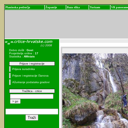
Planinska područja
Županije
Baza slika
Turizam
VR panoram
Dobro došli :
Gost
Posjetitelja online :
17
Statistika :
AWstats
Prijave i registracije
Prijava suradnika
Prijave i registracije članova
Ažuriranje podataka gradovi
Tražilica - crtice