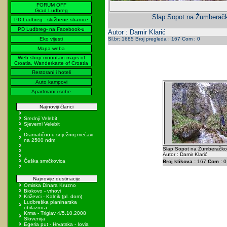
FORUM OFF
Grad Ludbreg
Slap Sopot na Žumberačk
PD Ludbreg - službene stranice
PD Ludbreg- na Facebook-u
Autor : Damir Klarić
Eko vijesti
Sl.br: 1685 Broj pregleda : 167 Com : 0
Mapa weba
Web shop mountain maps of
Croatia, Wanderkarte of Croatia
Restorani i hoteli
Auto kampovi
Apartmani i sobe
Najnoviji članci
Srednji Velebit
Sjeverni Velebit
Dramatično u snježnoj mećavi
na 2500 ndm
Slap Sopot na Žumberačkoj
Autor : Damir Klarić
Češka smrčkovica
Broj klikova :
167
Com :
0
Najnovije destinacije
Omiska Dinara Kruzno
Biokovo - vrhovi
Križevci - Kalnik (pl. dom)
Ludbreška planinarska
obilaznica
Krma - Triglav 4/5.10.2008
Slovenija
Egeria put - Hrvatska - Iovia