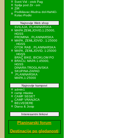
Sveti Vid - otok Pag
Spilja pod Zir - om
ZIR
Podkilavac-Mudna dol-Hahlići-
Kolac-Podki
Najnovije Web shop
SVILAJA, PLANINARSKA
MAPA ZEMLJOVID,1:25000,
HGSS
PROMINA , PLANINARSKA
MAPA, ZEMLJOVID , 1:25000
, HGSS
OTOK RAB , PLANINARSKA
MAPA, ZEMLJOVID, 1:25000
, HGSS
BRAČ BIKE, BICIKLOM PO
BRAČU, MAPA 1:45000,
HGSS
DINARA-TROGLAVSKA
SKUPINA-ZAPAD
,PLANINARSKA
MAPA,1:25000
Najnovije kampovi
admin1
camp mlaska
CAMP SEGET
CAMP VRANJICA
BELVEDERE
Diana & Josip
Interesantni linkovi
Planinarski forum
Destinacije po gledanosti