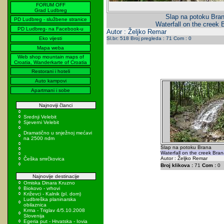
FORUM OFF
Grad Ludbreg
Slap na potoku Bra
PD Ludbreg - službene stranice
Waterfall on the creek 
PD Ludbreg- na Facebook-u
Autor : Željko Remar
Eko vijesti
Sl.br: 518 Broj pregleda : 71 Com : 0
Mapa weba
Web shop mountain maps of
Croatia, Wanderkarte of Croatia
Restorani i hoteli
Auto kampovi
Apartmani i sobe
Najnoviji članci
Srednji Velebit
Sjeverni Velebit
Dramatično u snježnoj mećavi
na 2500 ndm
Slap na potoku Brana
Waterfall on the creek Bran
Autor : Željko Remar
Češka smrčkovica
Broj klikova :
71
Com :
0
Najnovije destinacije
Omiska Dinara Kruzno
Biokovo - vrhovi
Križevci - Kalnik (pl. dom)
Ludbreška planinarska
obilaznica
Krma - Triglav 4/5.10.2008
Slovenija
Egeria put - Hrvatska - Iovia