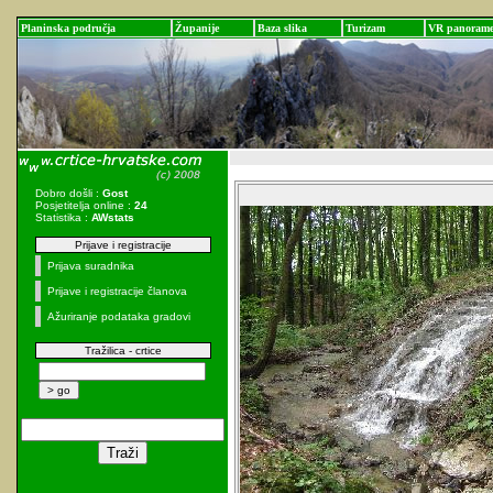
Planinska područja
Županije
Baza slika
Turizam
VR panoram
Dobro došli :
Gost
Posjetitelja online :
24
Statistika :
AWstats
Prijave i registracije
Prijava suradnika
Prijave i registracije članova
Ažuriranje podataka gradovi
Tražilica - crtice