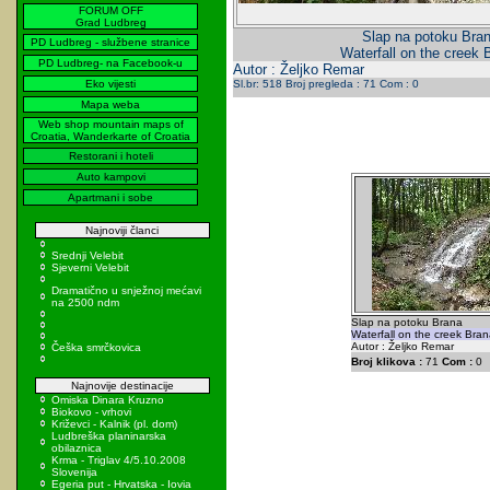
FORUM OFF
Grad Ludbreg
Slap na potoku Bra
PD Ludbreg - službene stranice
Waterfall on the creek 
PD Ludbreg- na Facebook-u
Autor : Željko Remar
Eko vijesti
Sl.br: 518 Broj pregleda : 71 Com : 0
Mapa weba
Web shop mountain maps of
Croatia, Wanderkarte of Croatia
Restorani i hoteli
Auto kampovi
Apartmani i sobe
Najnoviji članci
Srednji Velebit
Sjeverni Velebit
Dramatično u snježnoj mećavi
na 2500 ndm
Slap na potoku Brana
Waterfall on the creek Bran
Autor : Željko Remar
Češka smrčkovica
Broj klikova :
71
Com :
0
Najnovije destinacije
Omiska Dinara Kruzno
Biokovo - vrhovi
Križevci - Kalnik (pl. dom)
Ludbreška planinarska
obilaznica
Krma - Triglav 4/5.10.2008
Slovenija
Egeria put - Hrvatska - Iovia