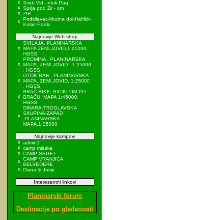
Sveti Vid - otok Pag
Spilja pod Zir - om
ZIR
Podkilavac-Mudna dol-Hahlići-
Kolac-Podki
Najnovije Web shop
SVILAJA, PLANINARSKA
MAPA ZEMLJOVID,1:25000,
HGSS
PROMINA , PLANINARSKA
MAPA, ZEMLJOVID , 1:25000
, HGSS
OTOK RAB , PLANINARSKA
MAPA, ZEMLJOVID, 1:25000
, HGSS
BRAČ BIKE, BICIKLOM PO
BRAČU, MAPA 1:45000,
HGSS
DINARA-TROGLAVSKA
SKUPINA-ZAPAD
,PLANINARSKA
MAPA,1:25000
Najnovije kampovi
admin1
camp mlaska
CAMP SEGET
CAMP VRANJICA
BELVEDERE
Diana & Josip
Interesantni linkovi
Planinarski forum
Destinacije po gledanosti