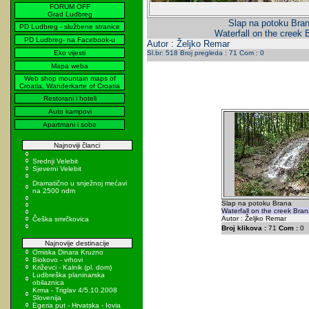
FORUM OFF
Grad Ludbreg
Slap na potoku Bra
PD Ludbreg - službene stranice
Waterfall on the creek 
PD Ludbreg- na Facebook-u
Autor : Željko Remar
Eko vijesti
Sl.br: 518 Broj pregleda : 71 Com : 0
Mapa weba
Web shop mountain maps of
Croatia, Wanderkarte of Croatia
Restorani i hoteli
Auto kampovi
Apartmani i sobe
Najnoviji članci
Srednji Velebit
Sjeverni Velebit
Dramatično u snježnoj mećavi
na 2500 ndm
Slap na potoku Brana
Waterfall on the creek Bran
Autor : Željko Remar
Češka smrčkovica
Broj klikova :
71
Com :
0
Najnovije destinacije
Omiska Dinara Kruzno
Biokovo - vrhovi
Križevci - Kalnik (pl. dom)
Ludbreška planinarska
obilaznica
Krma - Triglav 4/5.10.2008
Slovenija
Egeria put - Hrvatska - Iovia