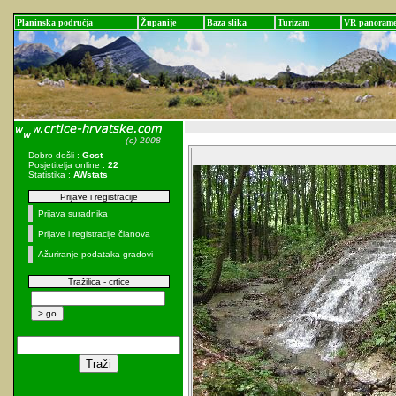
Planinska područja
Županije
Baza slika
Turizam
VR panoram
Dobro došli :
Gost
Posjetitelja online :
22
Statistika :
AWstats
Prijave i registracije
Prijava suradnika
Prijave i registracije članova
Ažuriranje podataka gradovi
Tražilica - crtice