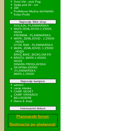
Sveti Vid - otok Pag
Spilja pod Zir - om
ZIR
Podkilavac-Mudna dol-Hahlići-
Kolac-Podki
Najnovije Web shop
SVILAJA, PLANINARSKA
MAPA ZEMLJOVID,1:25000,
HGSS
PROMINA , PLANINARSKA
MAPA, ZEMLJOVID , 1:25000
, HGSS
OTOK RAB , PLANINARSKA
MAPA, ZEMLJOVID, 1:25000
, HGSS
BRAČ BIKE, BICIKLOM PO
BRAČU, MAPA 1:45000,
HGSS
DINARA-TROGLAVSKA
SKUPINA-ZAPAD
,PLANINARSKA
MAPA,1:25000
Najnovije kampovi
admin1
camp mlaska
CAMP SEGET
CAMP VRANJICA
BELVEDERE
Diana & Josip
Interesantni linkovi
Planinarski forum
Destinacije po gledanosti