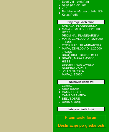
Sveti Vid - otok Pag
Spilja pod Zir - om
ZIR
Podkilavac-Mudna dol-Hahlići-
Kolac-Podki
Najnovije Web shop
SVILAJA, PLANINARSKA
MAPA ZEMLJOVID,1:25000,
HGSS
PROMINA , PLANINARSKA
MAPA, ZEMLJOVID , 1:25000
, HGSS
OTOK RAB , PLANINARSKA
MAPA, ZEMLJOVID, 1:25000
, HGSS
BRAČ BIKE, BICIKLOM PO
BRAČU, MAPA 1:45000,
HGSS
DINARA-TROGLAVSKA
SKUPINA-ZAPAD
,PLANINARSKA
MAPA,1:25000
Najnovije kampovi
admin1
camp mlaska
CAMP SEGET
CAMP VRANJICA
BELVEDERE
Diana & Josip
Interesantni linkovi
Planinarski forum
Destinacije po gledanosti