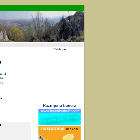
Reklame
a
1
a :
pa :
 :
'
ka
Razmjena banera
I