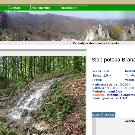
Turizam
VR panorame
Informacije
Zanimljive destinacije Hrvatska
Slap potoka Bran
2 m
Visina :
Kaskad
1,5 m
Tip sla
Širina :
Protok :
Vodotok
Nadmorska visina :
400.00 m
N: 0'0.00'' E: 0'0.00'
Lokacija :
Ivanščica
Područje :
Krapinsko-Zagors
Županija :
ZLATAR
Okolni gradovi :
ČLANC