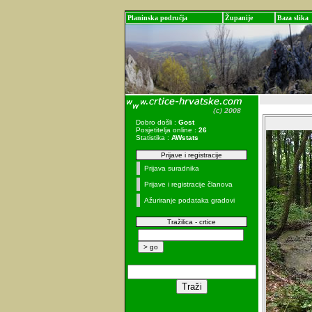
Planinska područja
Županije
Baza slika
Dobro došli :
Gost
Posjetitelja online :
26
Statistika :
AWstats
Prijave i registracije
Prijava suradnika
Prijave i registracije članova
Ažuriranje podataka gradovi
Tražilica - crtice