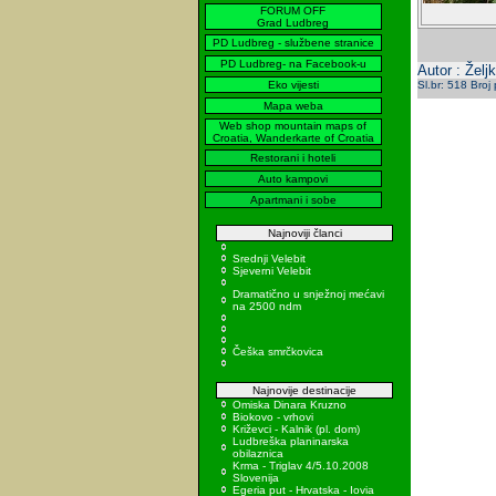
FORUM OFF
Grad Ludbreg
PD Ludbreg - službene stranice
PD Ludbreg- na Facebook-u
Autor : Žel
Eko vijesti
Sl.br: 518 Broj
Mapa weba
Web shop mountain maps of
Croatia, Wanderkarte of Croatia
Restorani i hoteli
Auto kampovi
Apartmani i sobe
Najnoviji članci
Srednji Velebit
Sjeverni Velebit
Dramatično u snježnoj mećavi
na 2500 ndm
Češka smrčkovica
Najnovije destinacije
Omiska Dinara Kruzno
Biokovo - vrhovi
Križevci - Kalnik (pl. dom)
Ludbreška planinarska
obilaznica
Krma - Triglav 4/5.10.2008
Slovenija
Egeria put - Hrvatska - Iovia