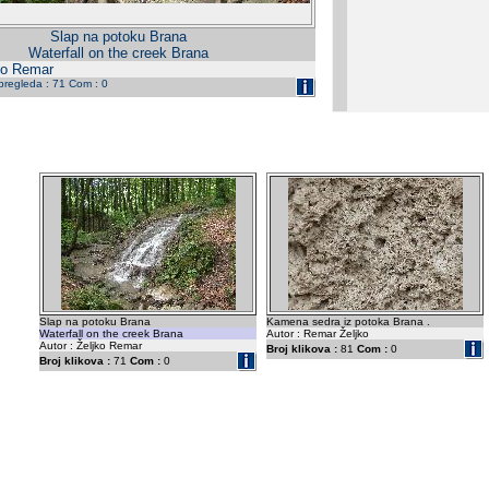
Slap na potoku Brana
Waterfall on the creek Brana
jko Remar
 pregleda : 71 Com : 0
Slap na potoku Brana
Kamena sedra iz potoka Brana .
Waterfall on the creek Brana
Autor : Remar Željko
Autor : Željko Remar
Broj klikova :
81
Com :
0
Broj klikova :
71
Com :
0