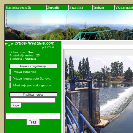
Planinska područja
Županije
Baza slika
Turizam
VR panoram
Dobro došli :
Gost
Posjetitelja online :
23
Statistika :
AWstats
Prijave i registracije
Prijava suradnika
Prijave i registracije članova
Ažuriranje podataka gradovi
Tražilica - crtice