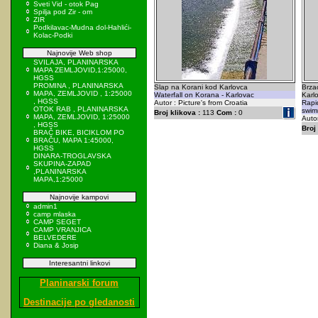
Sveti Vid - otok Pag
Spilja pod Zir - om
ZIR
Podkilavac-Mudna dol-Hahlići-
Kolac-Podki
Najnovije Web shop
SVILAJA, PLANINARSKA
MAPA ZEMLJOVID,1:25000,
HGSS
PROMINA , PLANINARSKA
Slap na Korani kod Karlovca
Brzac
MAPA, ZEMLJOVID , 1:25000
Waterfall on Korana - Karlovac
Karl
, HGSS
Autor : Picture's from Croatia
Rapid
OTOK RAB , PLANINARSKA
swim
Broj klikova :
113
Com :
0
MAPA, ZEMLJOVID, 1:25000
Autor
, HGSS
Broj 
BRAČ BIKE, BICIKLOM PO
BRAČU, MAPA 1:45000,
HGSS
DINARA-TROGLAVSKA
SKUPINA-ZAPAD
,PLANINARSKA
MAPA,1:25000
Najnovije kampovi
admin1
camp mlaska
CAMP SEGET
CAMP VRANJICA
BELVEDERE
Diana & Josip
Interesantni linkovi
Planinarski forum
Destinacije po gledanosti