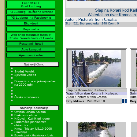
FORUM OFF
Grad Ludbreg
Slap na Korani kod Kar
PD Ludbreg - službene stranice
Waterfall on river Korana in
PD Ludbreg- na Facebook-u
Autor : Picture's from Croatia
Eko vijesti
Sl.br: 521 Broj pregleda : 248 Com : 0
Mapa weba
Web shop mountain maps of
Croatia, Wanderkarte of Croatia
Restorani i hoteli
Auto kampovi
Apartmani i sobe
Najnoviji članci
Srednji Velebit
Sjeverni Velebit
Dramatično u snježnoj mećavi
na 2500 ndm
Slap na Korani kod Karlovca
Kupa
Waterfall on river Korana in Karlovac
Swim
Autor : Picture's from Croatia
Autor
Češka smrčkovica
Broj klikova :
248
Com :
0
Broj 
Najnovije destinacije
Omiska Dinara Kruzno
Biokovo - vrhovi
Križevci - Kalnik (pl. dom)
Ludbreška planinarska
obilaznica
Krma - Triglav 4/5.10.2008
Slovenija
Egeria put - Hrvatska - Iovia