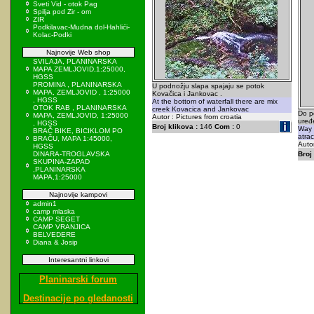
Sveti Vid - otok Pag
Spilja pod Zir - om
ZIR
Podkilavac-Mudna dol-Hahlići-
Kolac-Podki
Najnovije Web shop
SVILAJA, PLANINARSKA
MAPA ZEMLJOVID,1:25000,
HGSS
PROMINA , PLANINARSKA
U podnožju slapa spajaju se potok
MAPA, ZEMLJOVID , 1:25000
Kovačica i Jankovac .
, HGSS
At the bottom of waterfall there are mix
OTOK RAB , PLANINARSKA
creek Kovacica and Jankovac
Do po
MAPA, ZEMLJOVID, 1:25000
Autor : Pictures from croatia
uređ
, HGSS
Broj klikova :
146
Com :
0
Way t
BRAČ BIKE, BICIKLOM PO
atrac
BRAČU, MAPA 1:45000,
Autor
HGSS
DINARA-TROGLAVSKA
Broj 
SKUPINA-ZAPAD
,PLANINARSKA
MAPA,1:25000
Najnovije kampovi
admin1
camp mlaska
CAMP SEGET
CAMP VRANJICA
BELVEDERE
Diana & Josip
Interesantni linkovi
Planinarski forum
Destinacije po gledanosti