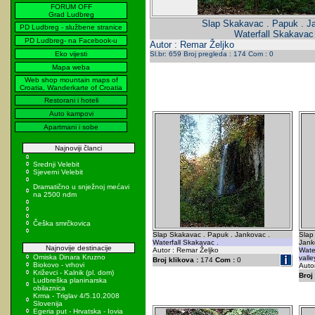
FORUM OFF
Grad Ludbreg
Slap Skakavac . Papuk . J
PD Ludbreg - službene stranice
Waterfall Skakavac 
PD Ludbreg- na Facebook-u
Autor : Remar Željko
Eko vijesti
Sl.br: 659 Broj pregleda : 174 Com : 0
Mapa weba
Web shop mountain maps of
Croatia, Wanderkarte of Croatia
Restorani i hoteli
Auto kampovi
Apartmani i sobe
Najnoviji članci
Srednji Velebit
Sjeverni Velebit
Dramatično u snježnoj mećavi
na 2500 ndm
Češka smrčkovica
Slap Skakavac . Papuk . Jankovac .
Slap
Waterfall Skakavac .
Jank
Najnovije destinacije
Autor : Remar Željko
Wate
Omiska Dinara Kruzno
valle
Broj klikova :
174
Com :
0
Biokovo - vrhovi
Autor
Križevci - Kalnik (pl. dom)
Broj 
Ludbreška planinarska
obilaznica
Krma - Triglav 4/5.10.2008
Slovenija
Egeria put - Hrvatska - Iovia