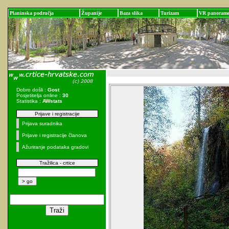
Planinska područja
Županije
Baza slika
Turizam
VR panoram
Dobro došli :
Gost
Posjetitelja online :
30
Statistika :
AWstats
Prijave i registracije
Prijava suradnika
Prijave i registracije članova
Ažuriranje podataka gradovi
Tražilica - crtice