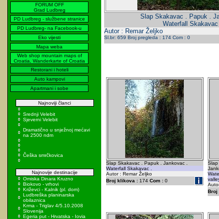
FORUM OFF
Grad Ludbreg
Slap Skakavac . Papuk . J
PD Ludbreg - službene stranice
Waterfall Skakavac 
PD Ludbreg- na Facebook-u
Autor : Remar Željko
Eko vijesti
Sl.br: 659 Broj pregleda : 174 Com : 0
Mapa weba
Web shop mountain maps of
Croatia, Wanderkarte of Croatia
Restorani i hoteli
Auto kampovi
Apartmani i sobe
Najnoviji članci
Srednji Velebit
Sjeverni Velebit
Dramatično u snježnoj mećavi
na 2500 ndm
Češka smrčkovica
Slap Skakavac . Papuk . Jankovac .
Slap
Waterfall Skakavac .
Jank
Najnovije destinacije
Autor : Remar Željko
Wate
Omiska Dinara Kruzno
valle
Broj klikova :
174
Com :
0
Biokovo - vrhovi
Autor
Križevci - Kalnik (pl. dom)
Broj 
Ludbreška planinarska
obilaznica
Krma - Triglav 4/5.10.2008
Slovenija
Egeria put - Hrvatska - Iovia