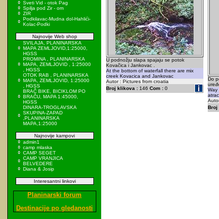
Sveti Vid - otok Pag
Spilja pod Zir - om
ZIR
Podkilavac-Mudna dol-Hahlići-
Kolac-Podki
Najnovije Web shop
SVILAJA, PLANINARSKA
MAPA ZEMLJOVID,1:25000,
HGSS
PROMINA , PLANINARSKA
U podnožju slapa spajaju se potok
MAPA, ZEMLJOVID , 1:25000
Kovačica i Jankovac .
, HGSS
At the bottom of waterfall there are mix
OTOK RAB , PLANINARSKA
creek Kovacica and Jankovac
Do po
MAPA, ZEMLJOVID, 1:25000
Autor : Pictures from croatia
uređ
, HGSS
Broj klikova :
146
Com :
0
Way t
BRAČ BIKE, BICIKLOM PO
atrac
BRAČU, MAPA 1:45000,
Autor
HGSS
DINARA-TROGLAVSKA
Broj 
SKUPINA-ZAPAD
,PLANINARSKA
MAPA,1:25000
Najnovije kampovi
admin1
camp mlaska
CAMP SEGET
CAMP VRANJICA
BELVEDERE
Diana & Josip
Interesantni linkovi
Planinarski forum
Destinacije po gledanosti