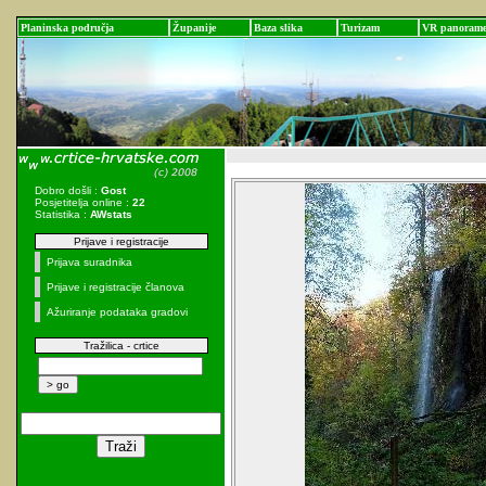
Planinska područja
Županije
Baza slika
Turizam
VR panoram
Dobro došli :
Gost
Posjetitelja online :
22
Statistika :
AWstats
Prijave i registracije
Prijava suradnika
Prijave i registracije članova
Ažuriranje podataka gradovi
Tražilica - crtice