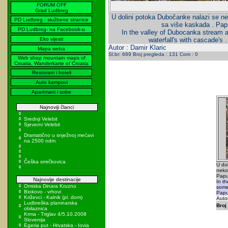
FORUM OFF
Grad Ludbreg
U dolini potoka Dubočanke nalazi se nek
PD Ludbreg - službene stranice
sa više kaskada . Pap
PD Ludbreg- na Facebook-u
In the valley of Dubocanka stream 
Eko vijesti
waterfall's with cascade's 
Autor : Damir Klaric
Mapa weba
Sl.br: 689 Broj pregleda : 131 Com : 0
Web shop mountain maps of
Croatia, Wanderkarte of Croatia
Restorani i hoteli
Auto kampovi
Apartmani i sobe
Najnoviji članci
Srednji Velebit
Sjeverni Velebit
Dramatično u snježnoj mećavi
na 2500 ndm
Češka smrčkovica
U do
nekol
Papu
Najnovije destinacije
In t
Omiska Dinara Kruzno
some 
Biokovo - vrhovi
Papu
Križevci - Kalnik (pl. dom)
Autor
Ludbreška planinarska
Broj 
obilaznica
Krma - Triglav 4/5.10.2008
Slovenija
Egeria put - Hrvatska - Iovia