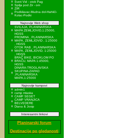
Sveti Vid - otok Pag
Spilja pod Zir - om
ZIR
Podkilavac-Mudna dol-Hahlići-
Kolac-Podki
Najnovije Web shop
SVILAJA, PLANINARSKA
MAPA ZEMLJOVID,1:25000,
HGSS
PROMINA , PLANINARSKA
MAPA, ZEMLJOVID , 1:25000
, HGSS
OTOK RAB , PLANINARSKA
MAPA, ZEMLJOVID, 1:25000
, HGSS
BRAČ BIKE, BICIKLOM PO
BRAČU, MAPA 1:45000,
HGSS
DINARA-TROGLAVSKA
SKUPINA-ZAPAD
,PLANINARSKA
MAPA,1:25000
Najnovije kampovi
admin1
camp mlaska
CAMP SEGET
CAMP VRANJICA
BELVEDERE
Diana & Josip
Interesantni linkovi
Planinarski forum
Destinacije po gledanosti