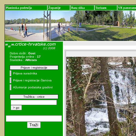
Planinska područja
Županije
Baza slika
Turizam
VR panoram
Dobro došli :
Gost
Posjetitelja online :
17
Statistika :
AWstats
Prijave i registracije
Prijava suradnika
Prijave i registracije članova
Ažuriranje podataka gradovi
Tražilica - crtice