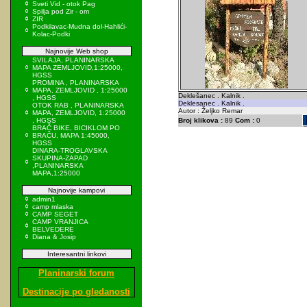
Sveti Vid - otok Pag
Spilja pod Zir - om
ZIR
Podkilavac-Mudna dol-Hahlići-
Kolac-Podki
Najnovije Web shop
SVILAJA, PLANINARSKA
MAPA ZEMLJOVID,1:25000,
HGSS
PROMINA , PLANINARSKA
MAPA, ZEMLJOVID , 1:25000
Deklešanec . Kalnik .
, HGSS
Deklesanec . Kalnik .
OTOK RAB , PLANINARSKA
Autor : Željko Remar
MAPA, ZEMLJOVID, 1:25000
, HGSS
Broj klikova :
89
Com :
0
BRAČ BIKE, BICIKLOM PO
BRAČU, MAPA 1:45000,
HGSS
DINARA-TROGLAVSKA
SKUPINA-ZAPAD
,PLANINARSKA
MAPA,1:25000
Najnovije kampovi
admin1
camp mlaska
CAMP SEGET
CAMP VRANJICA
BELVEDERE
Diana & Josip
Interesantni linkovi
Planinarski forum
Destinacije po gledanosti