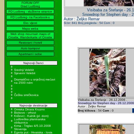
FORUM OFF
Grad Ludbreg
Visibaba za Štefanje - 26.
PD Ludbreg - službene stranice
Snowdrop for Stephen day - 2
PD Ludbreg- na Facebook-u
Autor : Željko Remar
Eko vijesti
Sl.br: 841 Broj pregleda : 54 Com : 0
Mapa weba
Web shop mountain maps of
Croatia, Wanderkarte of Croatia
Restorani i hoteli
Auto kampovi
Apartmani i sobe
Najnoviji članci
Srednji Velebit
Sjeverni Velebit
Dramatično u snježnoj mećavi
na 2500 ndm
Češka smrčkovica
Visibaba za Štefanje - 26.12.2006 .
Snowdrop for Stephen day - 26.12.2006
Najnovije destinacije
Autor : Željko Remar
Omiska Dinara Kruzno
Broj klikova :
54
Com :
0
Biokovo - vrhovi
Križevci - Kalnik (pl. dom)
Ludbreška planinarska
obilaznica
Krma - Triglav 4/5.10.2008
Slovenija
Egeria put - Hrvatska - Iovia