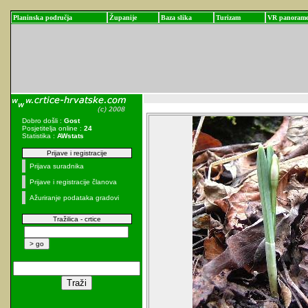
Planinska područja
Županije
Baza slika
Turizam
VR panoram
Dobro došli :
Gost
Posjetitelja online :
24
Statistika :
AWstats
Prijave i registracije
Prijava suradnika
Prijave i registracije članova
Ažuriranje podataka gradovi
Tražilica - crtice