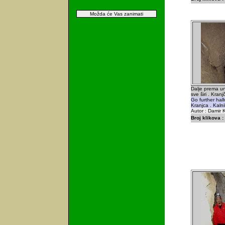
Možda će Vas zanimati
Dalje prema un
sve širi . Kranj
Go further hal
Kranjca . Kalni
Autor : Damir K
Broj klikova :