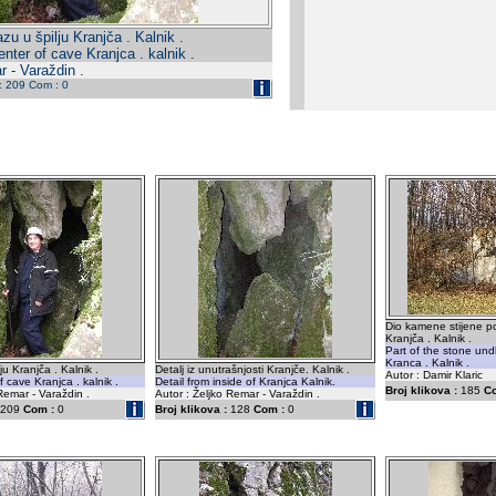
zu u špilju Kranjča . Kalnik .
enter of cave Kranjca . kalnik .
r - Varaždin .
 : 209 Com : 0
Dio kamene stijene p
Kranjča . Kalnik .
Part of the stone un
Kranca . Kalnik .
ju Kranjča . Kalnik .
Detalj iz unutrašnjosti Kranjče. Kalnik .
Autor : Damir Klaric
 cave Kranjca . kalnik .
Detail from inside of Kranjca Kalnik.
Broj klikova :
185
C
Remar - Varaždin .
Autor : Željko Remar - Varaždin .
209
Com :
0
Broj klikova :
128
Com :
0