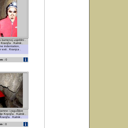
kamenoj usjeklini .
Kranjča . Kalnik .
one indentation,
 exit . Kranjca .
m :
0
tamne i zagušljive
je Kranjča . Kalnik .
Kranjča . Kalnik .
m :
0