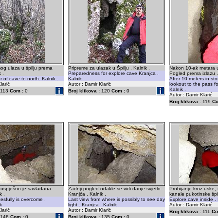
og ulaza u špilju prema
Pripreme za ulazak u Špilju . Kalnik .
Nakon 10-ak metara u 
 .
Preparedness for explore cave Kranjca .
Pogled prema izlazu . 
 of cave to north. Kalnik .
Kalnik .
After 10 meters in st
larić
Autor : Damir Klarić
lookout to the pass for
Kalnik .
113
Com :
0
Broj klikova :
120
Com :
0
Autor : Damir Klarić
Broj klikova :
119
Co
uspješno je savladana .
Zadnji pogled odakle se vidi danje svjetlo .
Probijanje kroz uske, 
k .
Kranjča . Kalnik .
kanale pukotinske špil
esfully is overcome .
Last view from where is possibly to see day
Explore cave inside . 
k .
light . Kranjca . Kalnik .
Autor : Damir Klarić
larić
Autor : Damir Klarić
Broj klikova :
111
Co
148
Com :
0
Broj klikova :
135
Com :
0