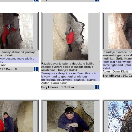
utrašnjosti hodnik postaje
Iz zadnje dvorane, d
ča . Kalnik .
amaterski, grana se d
lway become more width .
hodnika . Špilja Kranjč
k .
From last hole where
Razgledavanje stijena duboko u špilji u
larić
some tight and uphill 
zadnjoj dvorani dokle je moguć pristup
Kalnik .
117
Com :
0
amaterima . Kranjča Kalnik .
Autor : Damir Klarić
Survey rock deep in cave. From this point
Broj klikova :
161
C
is very hard to gou further without
profesional equipment . Kranjca . Kalnik .
Autor : Damir Klarić
Broj klikova :
174
Com :
0