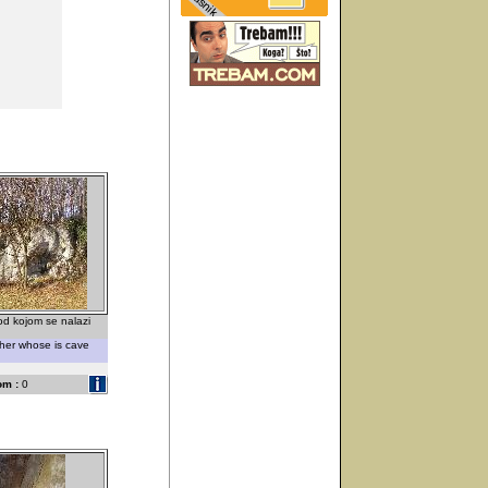
od kojom se nalazi
dher whose is cave
om :
0