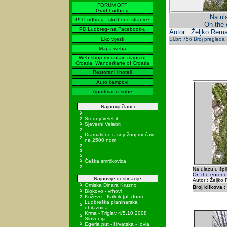
FORUM OFF
Grad Ludbreg
Na ula
PD Ludbreg - službene stranice
On the 
PD Ludbreg- na Facebook-u
Autor : Željko Rema
Eko vijesti
Sl.br: 756 Broj pregleda
Mapa weba
Web shop mountain maps of
Croatia, Wanderkarte of Croatia
Restorani i hoteli
Auto kampovi
Apartmani i sobe
Najnoviji članci
Srednji Velebit
Sjeverni Velebit
Dramatično u snježnoj mećavi
na 2500 ndm
Češka smrčkovica
Na ulazu u špil
On the enter of
Najnovije destinacije
Autor : Željko 
Omiska Dinara Kruzno
Broj klikova :
Biokovo - vrhovi
Križevci - Kalnik (pl. dom)
Ludbreška planinarska
obilaznica
Krma - Triglav 4/5.10.2008
Slovenija
Egeria put - Hrvatska - Iovia