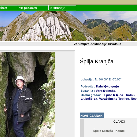
rizam
VR panorame
Informacije
Zanimljive destinacije Hrvatska
Špilja Kranjča
Lokacija :
N: 0'0.00'' E: 0'0.00''
Kalni�ko gorje
Područje :
Vara�dinska
Županija :
Ljube��ica
Kalnik
Okolni gradovi :
,
,
Ljubešćica
Varaždinske Toplice
Novi
,
,
ČLANCI
Špilja Kranjča - Kalnik