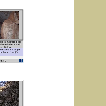
okle je moguće doći
alje nekoliko manjih
a . Kalnik .
 we come off begin
hallway . Kranjča .
om :
0