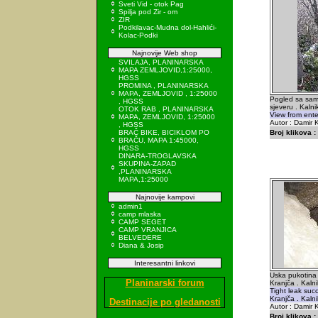
Sveti Vid - otok Pag
Spilja pod Zir - om
ZIR
Podkilavac-Mudna dol-Hahlići-
Kolac-Podki
Najnovije Web shop
SVILAJA, PLANINARSKA
MAPA ZEMLJOVID,1:25000,
HGSS
PROMINA , PLANINARSKA
MAPA, ZEMLJOVID , 1:25000
Pogled sa sam
, HGSS
sjeveru . Kalnik
OTOK RAB , PLANINARSKA
View from enter
MAPA, ZEMLJOVID, 1:25000
Autor : Damir K
, HGSS
BRAČ BIKE, BICIKLOM PO
Broj klikova :
BRAČU, MAPA 1:45000,
HGSS
DINARA-TROGLAVSKA
SKUPINA-ZAPAD
,PLANINARSKA
MAPA,1:25000
Najnovije kampovi
admin1
camp mlaska
CAMP SEGET
CAMP VRANJICA
BELVEDERE
Diana & Josip
Interesantni linkovi
Uska pukotina 
Planinarski forum
Kranjča . Kalni
Tight leak succ
Kranjča . Kalni
Destinacije po gledanosti
Autor : Damir K
Broj klikova :