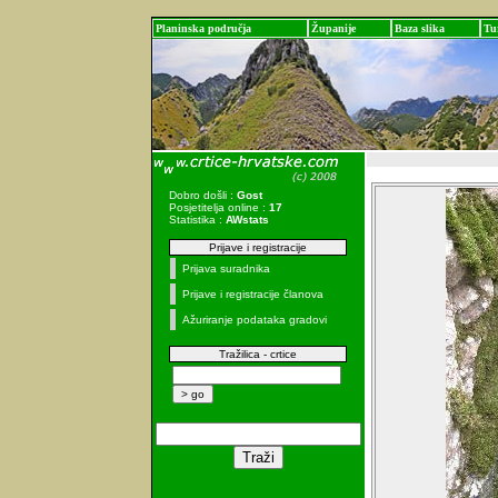
Planinska područja
Županije
Baza slika
Tu
Dobro došli :
Gost
Posjetitelja online :
17
Statistika :
AWstats
Prijave i registracije
Prijava suradnika
Prijave i registracije članova
Ažuriranje podataka gradovi
Tražilica - crtice