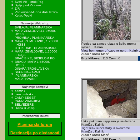
Sveti Vid - otok Pag
Spilja pod Zir - om
ZIR
Podkilavac-Mudna dol-Hahlići-
Kolac-Podki
Najnovije Web shop
SVILAJA, PLANINARSKA
MAPA ZEMLJOVID,1:25000,
HGSS
PROMINA , PLANINARSKA
MAPA, ZEMLJOVID , 1:25000
Pogled sa samog ulaza u špilju prema
, HGSS
sjeveru . Kalnik .
OTOK RAB , PLANINARSKA
View from enter of cave to north. Kalnik .
MAPA, ZEMLJOVID, 1:25000
Autor : Damir Klarić
, HGSS
BRAČ BIKE, BICIKLOM PO
Broj klikova :
113
Com :
0
BRAČU, MAPA 1:45000,
HGSS
DINARA-TROGLAVSKA
SKUPINA-ZAPAD
,PLANINARSKA
MAPA,1:25000
Najnovije kampovi
admin1
camp mlaska
CAMP SEGET
CAMP VRANJICA
BELVEDERE
Diana & Josip
Interesantni linkovi
Uska pukotina uspješno je savladana .
Planinarski forum
Kranjča . Kalnik .
Tight leak succesfully is overcome .
Kranjča . Kalnik .
Destinacije po gledanosti
Autor : Damir Klarić
Broj klikova :
148
Com :
0