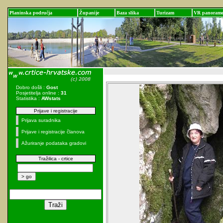
Planinska područja
Županije
Baza slika
Turizam
VR panoram
Dobro došli :
Gost
Posjetitelja online :
31
Statistika :
AWstats
Prijave i registracije
Prijava suradnika
Prijave i registracije članova
Ažuriranje podataka gradovi
Tražilica - crtice