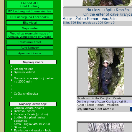
FORUM OFF
Grad Ludbreg
Na ulazu u špilju Kranjča .
PD Ludbreg - službene stranice
On the enter of cave Kranjca 
PD Ludbreg- na Facebook-u
Autor : Željko Remar - Varaždin .
Eko vijesti
Sl.br: 756 Broj pregleda : 209 Com : 0
Mapa weba
Web shop mountain maps of
Croatia, Wanderkarte of Croatia
Restorani i hoteli
Auto kampovi
Apartmani i sobe
Najnoviji članci
Srednji Velebit
Sjeverni Velebit
Dramatično u snježnoj mećavi
na 2500 ndm
Češka smrčkovica
Na ulazu u špilju Kranjča . Kalnik .
On the enter of cave Kranjca . kalnik .
Najnovije destinacije
Autor : Željko Remar - Varaždin .
Omiska Dinara Kruzno
Broj klikova :
209
Com :
0
Biokovo - vrhovi
Križevci - Kalnik (pl. dom)
Ludbreška planinarska
obilaznica
Krma - Triglav 4/5.10.2008
Slovenija
Egeria put - Hrvatska - Iovia