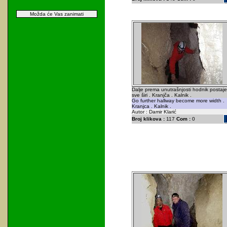
Možda će Vas zanimati
Dalje prema unutrašnjosti hodnik postaje
sve širi . Kranjča . Kalnik .
Go further hallway become more width .
Kranjca . Kalnik .
Autor : Damir Klarić
Broj klikova :
117
Com :
0