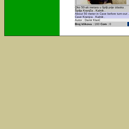
Oko 50-ak metara u špilji prije izlaska .
Špilja Kranjča . Kalnik .
About 50 meter in Cave before turn-out .
Cave Kranjca . Kalnik .
Autor : Damir Klarić
Broj klikova :
160
Com :
0