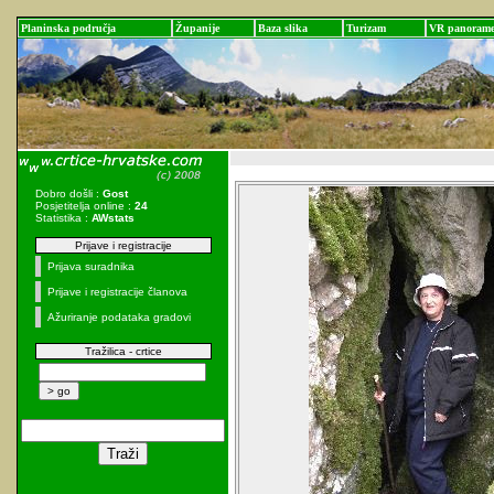
Planinska područja
Županije
Baza slika
Turizam
VR panoram
Dobro došli :
Gost
Posjetitelja online :
24
Statistika :
AWstats
Prijave i registracije
Prijava suradnika
Prijave i registracije članova
Ažuriranje podataka gradovi
Tražilica - crtice