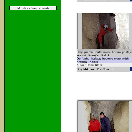
Možda će Vas zanimati
Dalje prema unutrašnjosti hodnik postaje
sve širi . Kranjča . Kalnik .
Go further hallway become more width .
Kranjca . Kalnik .
Autor : Damir Klarić
Broj klikova :
117
Com :
0