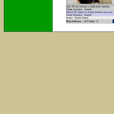
Oko 50-ak metara u špilji prije izlaska .
Špilja Kranjča . Kalnik .
About 50 meter in Cave before turn-out .
Cave Kranjca . Kalnik .
Autor : Damir Klarić
Broj klikova :
160
Com :
0