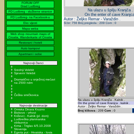
FORUM OFF
Grad Ludbreg
Na ulazu u špilju Kranjča .
PD Ludbreg - službene stranice
On the enter of cave Kranjca 
PD Ludbreg- na Facebook-u
Autor : Željko Remar - Varaždin .
Eko vijesti
Sl.br: 756 Broj pregleda : 209 Com : 0
Mapa weba
Web shop mountain maps of
Croatia, Wanderkarte of Croatia
Restorani i hoteli
Auto kampovi
Apartmani i sobe
Najnoviji članci
Srednji Velebit
Sjeverni Velebit
Dramatično u snježnoj mećavi
na 2500 ndm
Češka smrčkovica
Na ulazu u špilju Kranjča . Kalnik .
On the enter of cave Kranjca . kalnik .
Najnovije destinacije
Autor : Željko Remar - Varaždin .
Omiska Dinara Kruzno
Broj klikova :
209
Com :
0
Biokovo - vrhovi
Križevci - Kalnik (pl. dom)
Ludbreška planinarska
obilaznica
Krma - Triglav 4/5.10.2008
Slovenija
Egeria put - Hrvatska - Iovia