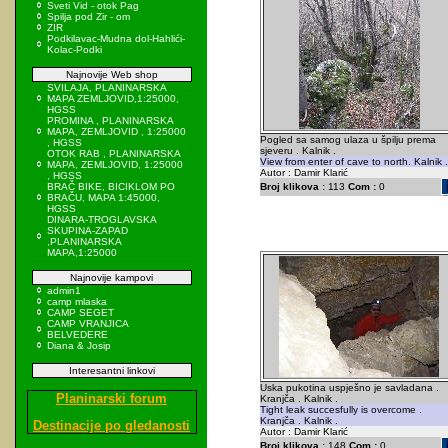
Sveti Vid - otok Pag
Spilja pod Zir - om
ZIR
Podkilavac-Mudna dol-Hahlići-
Kolac-Podki
Najnovije Web shop
SVILAJA, PLANINARSKA
MAPA ZEMLJOVID,1:25000,
HGSS
PROMINA , PLANINARSKA
MAPA, ZEMLJOVID , 1:25000
Pogled sa samog ulaza u špilju prema
, HGSS
sjeveru . Kalnik .
OTOK RAB , PLANINARSKA
View from enter of cave to north. Kalnik .
MAPA, ZEMLJOVID, 1:25000
Autor : Damir Klarić
, HGSS
BRAČ BIKE, BICIKLOM PO
Broj klikova :
113
Com :
0
BRAČU, MAPA 1:45000,
HGSS
DINARA-TROGLAVSKA
SKUPINA-ZAPAD
,PLANINARSKA
MAPA,1:25000
Najnovije kampovi
admin1
camp mlaska
CAMP SEGET
CAMP VRANJICA
BELVEDERE
Diana & Josip
Interesantni linkovi
Uska pukotina uspješno je savladana .
Planinarski forum
Kranjča . Kalnik .
Tight leak succesfully is overcome .
Kranjča . Kalnik .
Destinacije po gledanosti
Autor : Damir Klarić
Broj klikova :
148
Com :
0