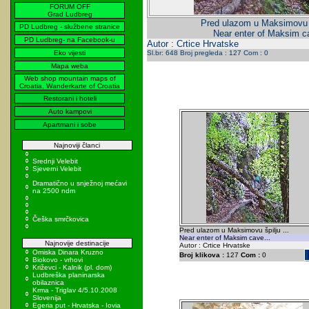
FORUM OFF
Grad Ludbreg
Pred ulazom u Maksimovu šp
PD Ludbreg - službene stranice
Near enter of Maksim ca
PD Ludbreg- na Facebook-u
Autor : Crtice Hrvatske
Eko vijesti
Sl.br: 648 Broj pregleda : 127 Com : 0
Mapa weba
Web shop mountain maps of
Croatia, Wanderkarte of Croatia
Restorani i hoteli
Auto kampovi
Apartmani i sobe
Najnoviji članci
Srednji Velebit
Sjeverni Velebit
Dramatično u snježnoj mećavi
na 2500 ndm
Češka smrčkovica
Pred ulazom u Maksimovu špilju ...
Near enter of Maksim cave...
Najnovije destinacije
Autor : Crtice Hrvatske
Omiska Dinara Kruzno
Broj klikova :
127
Com :
0
Biokovo - vrhovi
Križevci - Kalnik (pl. dom)
Ludbreška planinarska
obilaznica
Krma - Triglav 4/5.10.2008
Slovenija
Egeria put - Hrvatska - Iovia