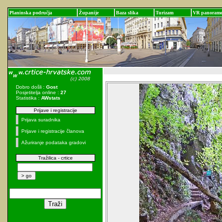
Planinska područja
Županije
Baza slika
Turizam
VR panoram
Dobro došli :
Gost
Posjetitelja online :
27
Statistika :
AWstats
Prijave i registracije
Prijava suradnika
Prijave i registracije članova
Ažuriranje podataka gradovi
Tražilica - crtice