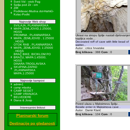
Sveti Vid - otok Pag
Spilja pod Zir - om
ZIR
Podkilavac-Mudna dol-Hahlići-
Kolac-Podki
Najnovije Web shop
SVILAJA, PLANINARSKA
MAPA ZEMLJOVID,1:25000,
HGSS
PROMINA , PLANINARSKA
Ukrasi na stropu špilje nastali djelovanje
MAPA, ZEMLJOVID , 1:25000
kapljica vode...
, HGSS
Decorated roff of cave with little bead of
OTOK RAB , PLANINARSKA
watter...
MAPA, ZEMLJOVID, 1:25000
Autor : crtice hrvatske
, HGSS
Broj klikova :
388
Com :
0
BRAČ BIKE, BICIKLOM PO
BRAČU, MAPA 1:45000,
HGSS
DINARA-TROGLAVSKA
SKUPINA-ZAPAD
,PLANINARSKA
MAPA,1:25000
Najnovije kampovi
admin1
camp mlaska
CAMP SEGET
CAMP VRANJICA
BELVEDERE
Diana & Josip
Pored ulaza u Maksimovu špilju .
Beside enter in Maksimova cave .
Interesantni linkovi
Autor : Damir Klarić
Broj klikova :
104
Com :
0
Planinarski forum
Destinacije po gledanosti