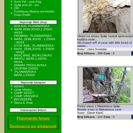
Sveti Vid - otok Pag
Spilja pod Zir - om
ZIR
Podkilavac-Mudna dol-Hahlići-
Kolac-Podki
Najnovije Web shop
SVILAJA, PLANINARSKA
MAPA ZEMLJOVID,1:25000,
HGSS
PROMINA , PLANINARSKA
Ukrasi na stropu špilje nastali djelovanje
MAPA, ZEMLJOVID , 1:25000
kapljica vode...
, HGSS
Decorated roff of cave with little bead of
OTOK RAB , PLANINARSKA
watter...
MAPA, ZEMLJOVID, 1:25000
Autor : crtice hrvatske
, HGSS
Broj klikova :
388
Com :
0
BRAČ BIKE, BICIKLOM PO
BRAČU, MAPA 1:45000,
HGSS
DINARA-TROGLAVSKA
SKUPINA-ZAPAD
,PLANINARSKA
MAPA,1:25000
Najnovije kampovi
admin1
camp mlaska
CAMP SEGET
CAMP VRANJICA
BELVEDERE
Diana & Josip
Pored ulaza u Maksimovu špilju .
Beside enter in Maksimova cave .
Interesantni linkovi
Autor : Damir Klarić
Broj klikova :
104
Com :
0
Planinarski forum
Destinacije po gledanosti