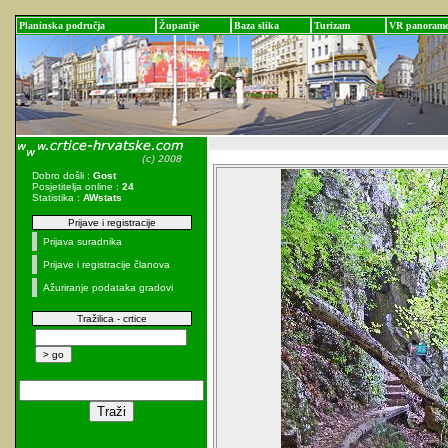
Planinska područja
Županije
Baza slika
Turizam
VR panoram
Dobro došli :
Gost
Posjetitelja online :
24
Statistika :
AWstats
Prijave i registracije
Prijava suradnika
Prijave i registracije članova
Ažuriranje podataka gradovi
Tražilica - crtice