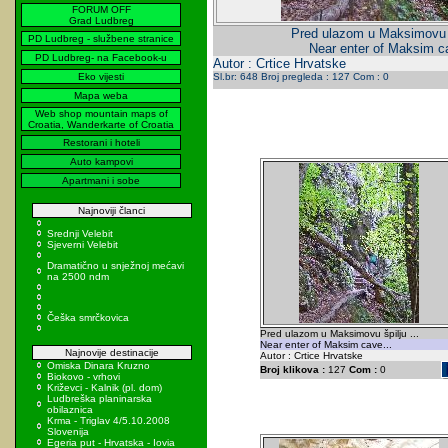
FORUM OFF
Grad Ludbreg
Pred ulazom u Maksimovu šp
PD Ludbreg - službene stranice
Near enter of Maksim ca
PD Ludbreg- na Facebook-u
Autor : Crtice Hrvatske
Eko vijesti
Sl.br: 648 Broj pregleda : 127 Com : 0
Mapa weba
Web shop mountain maps of
Croatia, Wanderkarte of Croatia
Restorani i hoteli
Auto kampovi
Apartmani i sobe
Najnoviji članci
Srednji Velebit
Sjeverni Velebit
Dramatično u snježnoj mećavi
na 2500 ndm
Češka smrčkovica
Pred ulazom u Maksimovu špilju ...
Near enter of Maksim cave...
Najnovije destinacije
Autor : Crtice Hrvatske
Omiska Dinara Kruzno
Broj klikova :
127
Com :
0
Biokovo - vrhovi
Križevci - Kalnik (pl. dom)
Ludbreška planinarska
obilaznica
Krma - Triglav 4/5.10.2008
Slovenija
Egeria put - Hrvatska - Iovia