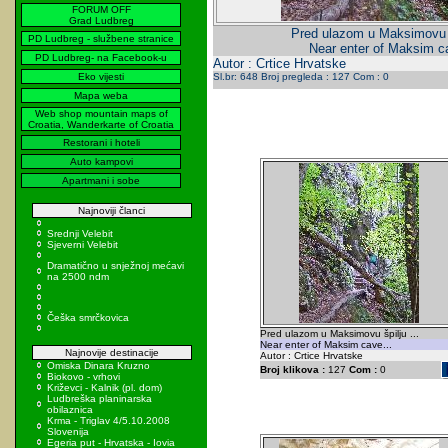
FORUM OFF
Grad Ludbreg
Pred ulazom u Maksimovu šp
PD Ludbreg - službene stranice
Near enter of Maksim ca
PD Ludbreg- na Facebook-u
Autor : Crtice Hrvatske
Eko vijesti
Sl.br: 648 Broj pregleda : 127 Com : 0
Mapa weba
Web shop mountain maps of
Croatia, Wanderkarte of Croatia
Restorani i hoteli
Auto kampovi
Apartmani i sobe
Najnoviji članci
Srednji Velebit
Sjeverni Velebit
Dramatično u snježnoj mećavi
na 2500 ndm
Češka smrčkovica
Pred ulazom u Maksimovu špilju ...
Near enter of Maksim cave...
Najnovije destinacije
Autor : Crtice Hrvatske
Omiska Dinara Kruzno
Broj klikova :
127
Com :
0
Biokovo - vrhovi
Križevci - Kalnik (pl. dom)
Ludbreška planinarska
obilaznica
Krma - Triglav 4/5.10.2008
Slovenija
Egeria put - Hrvatska - Iovia