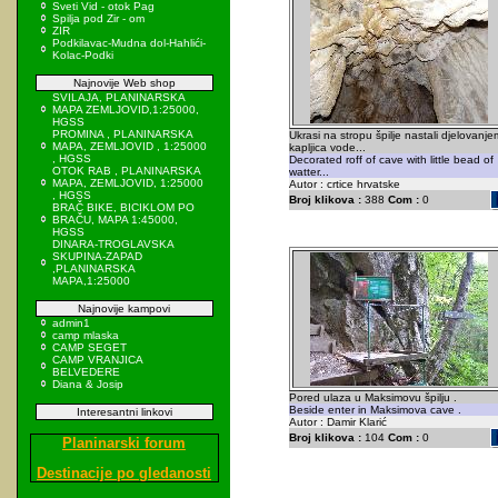
Sveti Vid - otok Pag
Spilja pod Zir - om
ZIR
Podkilavac-Mudna dol-Hahlići-
Kolac-Podki
Najnovije Web shop
SVILAJA, PLANINARSKA
MAPA ZEMLJOVID,1:25000,
HGSS
PROMINA , PLANINARSKA
Ukrasi na stropu špilje nastali djelovanje
MAPA, ZEMLJOVID , 1:25000
kapljica vode...
, HGSS
Decorated roff of cave with little bead of
OTOK RAB , PLANINARSKA
watter...
MAPA, ZEMLJOVID, 1:25000
Autor : crtice hrvatske
, HGSS
Broj klikova :
388
Com :
0
BRAČ BIKE, BICIKLOM PO
BRAČU, MAPA 1:45000,
HGSS
DINARA-TROGLAVSKA
SKUPINA-ZAPAD
,PLANINARSKA
MAPA,1:25000
Najnovije kampovi
admin1
camp mlaska
CAMP SEGET
CAMP VRANJICA
BELVEDERE
Diana & Josip
Pored ulaza u Maksimovu špilju .
Beside enter in Maksimova cave .
Interesantni linkovi
Autor : Damir Klarić
Broj klikova :
104
Com :
0
Planinarski forum
Destinacije po gledanosti