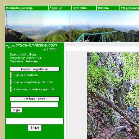
Planinska područja
Županije
Baza slika
Turizam
VR panoram
Dobro došli :
Gost
Posjetitelja online :
14
Statistika :
AWstats
Prijave i registracije
Prijava suradnika
Prijave i registracije članova
Ažuriranje podataka gradovi
Tražilica - crtice