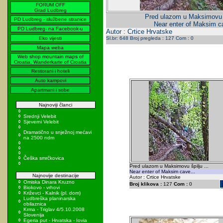
FORUM OFF
Grad Ludbreg
Pred ulazom u Maksimovu šp
PD Ludbreg - službene stranice
Near enter of Maksim ca
PD Ludbreg- na Facebook-u
Autor : Crtice Hrvatske
Eko vijesti
Sl.br: 648 Broj pregleda : 127 Com : 0
Mapa weba
Web shop mountain maps of
Croatia, Wanderkarte of Croatia
Restorani i hoteli
Auto kampovi
Apartmani i sobe
Najnoviji članci
Srednji Velebit
Sjeverni Velebit
Dramatično u snježnoj mećavi
na 2500 ndm
Češka smrčkovica
Pred ulazom u Maksimovu špilju ...
Near enter of Maksim cave...
Najnovije destinacije
Autor : Crtice Hrvatske
Omiska Dinara Kruzno
Broj klikova :
127
Com :
0
Biokovo - vrhovi
Križevci - Kalnik (pl. dom)
Ludbreška planinarska
obilaznica
Krma - Triglav 4/5.10.2008
Slovenija
Egeria put - Hrvatska - Iovia