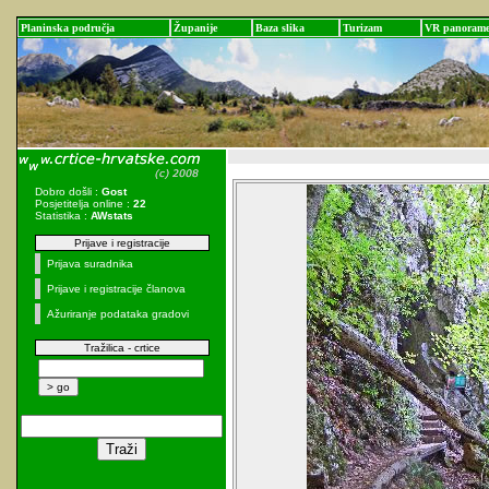
Planinska područja
Županije
Baza slika
Turizam
VR panoram
Dobro došli :
Gost
Posjetitelja online :
22
Statistika :
AWstats
Prijave i registracije
Prijava suradnika
Prijave i registracije članova
Ažuriranje podataka gradovi
Tražilica - crtice