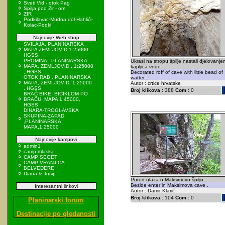
Sveti Vid - otok Pag
Spilja pod Zir - om
ZIR
Podkilavac-Mudna dol-Hahlići-
Kolac-Podki
Najnovije Web shop
SVILAJA, PLANINARSKA
MAPA ZEMLJOVID,1:25000,
HGSS
PROMINA , PLANINARSKA
Ukrasi na stropu špilje nastali djelovanje
MAPA, ZEMLJOVID , 1:25000
kapljica vode...
, HGSS
Decorated roff of cave with little bead of
OTOK RAB , PLANINARSKA
watter...
MAPA, ZEMLJOVID, 1:25000
Autor : crtice hrvatske
, HGSS
Broj klikova :
388
Com :
0
BRAČ BIKE, BICIKLOM PO
BRAČU, MAPA 1:45000,
HGSS
DINARA-TROGLAVSKA
SKUPINA-ZAPAD
,PLANINARSKA
MAPA,1:25000
Najnovije kampovi
admin1
camp mlaska
CAMP SEGET
CAMP VRANJICA
BELVEDERE
Diana & Josip
Pored ulaza u Maksimovu špilju .
Beside enter in Maksimova cave .
Interesantni linkovi
Autor : Damir Klarić
Broj klikova :
104
Com :
0
Planinarski forum
Destinacije po gledanosti